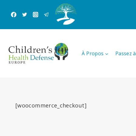
Aller
au
contenu
À Propos
Passez à 
[woocommerce_checkout]