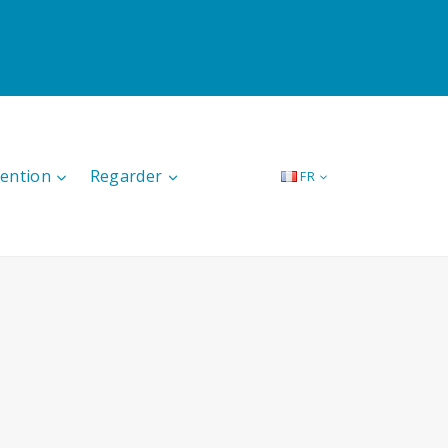
tention
Regarder
FR