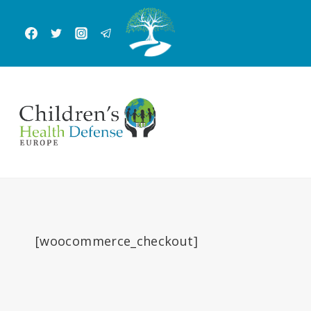
Skip
to
content
[woocommerce_checkout]