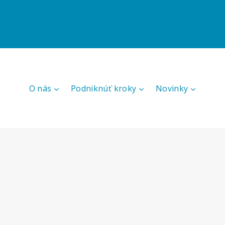
O nás
Podniknúť kroky
Novinky