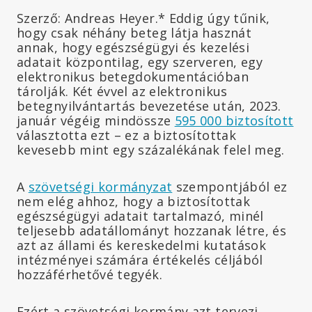
Szerző: Andreas Heyer.* Eddig úgy tűnik,
hogy csak néhány beteg látja hasznát
annak, hogy egészségügyi és kezelési
adatait központilag, egy szerveren, egy
elektronikus betegdokumentációban
tárolják. Két évvel az elektronikus
betegnyilvántartás bevezetése után, 2023.
január végéig mindössze
595 000 biztosított
választotta ezt – ez a biztosítottak
kevesebb mint egy százalékának felel meg.
A
szövetségi kormányzat
szempontjából ez
nem elég ahhoz, hogy a biztosítottak
egészségügyi adatait tartalmazó, minél
teljesebb adatállományt hozzanak létre, és
azt az állami és kereskedelmi kutatások
intézményei számára értékelés céljából
hozzáférhetővé tegyék.
Ezért a szövetségi kormány azt tervezi,