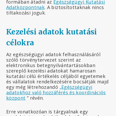
formában átadni az
Egészségügyi Kutatási
Adatközpontnak
. A biztosítottaknak nincs
tiltakozási joguk.
Kezelési adatok kutatási
célokra
Az egészségügyi adatok felhasználásáról
szóló törvénytervezet szerint az
elektronikus betegnyilvántartásokban
szereplő kezelési adatokat hamarosan
kutatási célú értékelés céljából egyetemek
és vállalatok rendelkezésére bocsátják majd
egy még létrehozandó
„Egészségügyi
adatokhoz való hozzáférés és koordinációs
központ
” révén.
Erre vonatkozóan is tárgyalnak egy