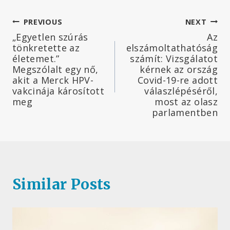
Bejegyzés
PREVIOUS
NEXT
„Egyetlen szúrás
Az
navigáció
tönkretette az
elszámoltathatóság
életemet.”
számít: Vizsgálatot
Megszólalt egy nő,
kérnek az ország
akit a Merck HPV-
Covid-19-re adott
vakcinája károsított
válaszlépéséről,
meg
most az olasz
parlamentben
Similar Posts