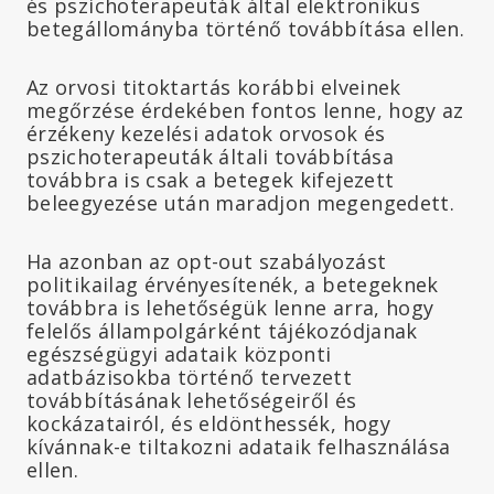
és pszichoterapeuták által elektronikus
betegállományba történő továbbítása ellen.
Az orvosi titoktartás korábbi elveinek
megőrzése érdekében fontos lenne, hogy az
érzékeny kezelési adatok orvosok és
pszichoterapeuták általi továbbítása
továbbra is csak a betegek kifejezett
beleegyezése után maradjon megengedett.
Ha azonban az opt-out szabályozást
politikailag érvényesítenék, a betegeknek
továbbra is lehetőségük lenne arra, hogy
felelős állampolgárként tájékozódjanak
egészségügyi adataik központi
adatbázisokba történő tervezett
továbbításának lehetőségeiről és
kockázatairól, és eldönthessék, hogy
kívánnak-e tiltakozni adataik felhasználása
ellen.