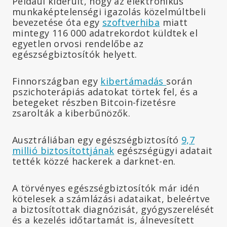
Például kiderült, hogy az elektronikus
munkaképtelenségi igazolás közelmúltbeli
bevezetése óta egy
szoftverhiba
miatt
mintegy 116 000 adatrekordot küldtek el
egyetlen orvosi rendelőbe az
egészségbiztosítók helyett.
Finnországban egy
kibertámadás
során
pszichoterápiás adatokat törtek fel, és a
betegeket részben Bitcoin-fizetésre
zsarolták a kiberbűnözők.
Ausztráliában egy egészségbiztosító
9,7
millió biztosítottjának
egészségügyi adatait
tették közzé hackerek a darknet-en.
A törvényes egészségbiztosítók már idén
kötelesek a számlázási adataikat, beleértve
a biztosítottak diagnózisát, gyógyszerelését
és a kezelés időtartamát is, álnevesített