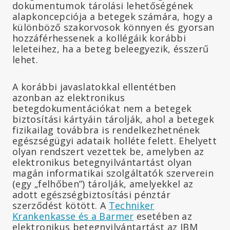
dokumentumok tárolási lehetőségének
alapkoncepciója a betegek számára, hogy a
különböző szakorvosok könnyen és gyorsan
hozzáférhessenek a kollégáik korábbi
leleteihez, ha a beteg beleegyezik, ésszerű
lehet.
A korábbi javaslatokkal ellentétben
azonban az elektronikus
betegdokumentációkat nem a betegek
biztosítási kártyáin tárolják, ahol a betegek
fizikailag továbbra is rendelkezhetnének
egészségügyi adataik holléte felett. Ehelyett
olyan rendszert vezettek be, amelyben az
elektronikus betegnyilvántartást olyan
magán informatikai szolgáltatók szerverein
(egy „felhőben”) tárolják, amelyekkel az
adott egészségbiztosítási pénztár
szerződést kötött. A
Techniker
Krankenkasse és a Barmer
esetében az
elektronikus betegnyilvántartást az IBM