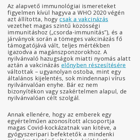
Az alapvető immunológiai ismereteket
figyelmen kívül hagyva a WHO 2020 végén
azt állította, hogy
csak a vakcinázás
vezethet magas szintű közösségi
immunitáshoz („csorda-immunitás”), és a
járványok során a tömeges vakcinázás fő
támogatójává vált, teljes mértékben
igazodva a magánszponzorokhoz. A
nyilvánvaló hazugságok miatti nyomás alatt
aztán a vakcinázás
előnyben részesítésére
váltottak – ugyanolyan ostoba, mint egy
általános kijelentés, sok mindennapi vírus
nyilvánvalóan enyhe. Bár ez nem
bizonyítékon vagy szakértelmen alapul, de
nyilvánvalóan célt szolgál.
Annak ellenére, hogy az emberek egy
egyértelműen azonosított alcsoportja
magas Covid-kockázatnak van kitéve, a
gyógyszeripari befektetők a mindenki