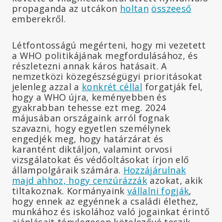
propaganda az utcákon
holtan
összeeső
emberekről.
Létfontosságú megérteni, hogy mi vezetett
a WHO politikájának megfordulásához, és
részletezni annak káros hatásait. A
nemzetközi közegészségügyi prioritásokat
jelenleg azzal a
konkrét céllal
forgatják fel,
hogy a WHO újra, keményebben és
gyakrabban tehesse ezt meg. 2024
májusában országaink arról fognak
szavazni, hogy egyetlen személynek
engedjék meg, hogy határzárat és
karantént diktáljon, valamint orvosi
vizsgálatokat és védőoltásokat írjon elő
állampolgáraik számára.
Hozzájárulnak
majd ahhoz, hogy cenzúrázzák
azokat, akik
tiltakoznak. Kormányaink
vállalni fogják
,
hogy ennek az egyénnek a családi élethez,
munkához és iskolához való jogainkat érintő
ajánlásait ténylegesen kötelezővé teszik.