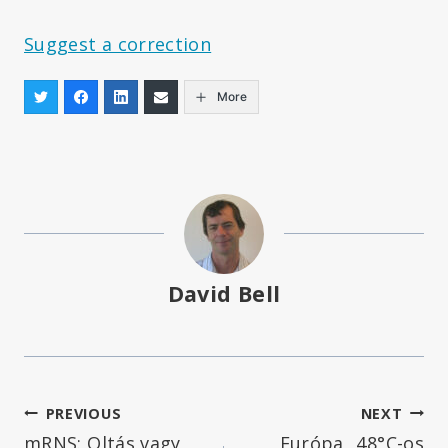
Suggest a correction
More
David Bell
Bejegyzés
PREVIOUS
NEXT
mRNS: Oltás vagy
Európa „48°C-os