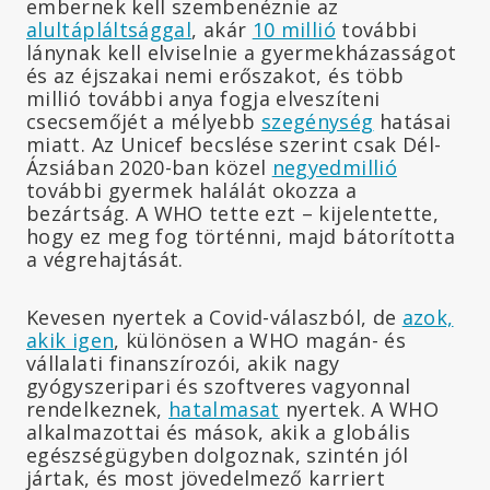
embernek kell szembenéznie az
alultápláltsággal
, akár
10 millió
további
lánynak kell elviselnie a gyermekházasságot
és az éjszakai nemi erőszakot, és több
millió további anya fogja elveszíteni
csecsemőjét a mélyebb
szegénység
hatásai
miatt. Az Unicef becslése szerint csak Dél-
Ázsiában 2020-ban közel
negyedmillió
további gyermek halálát okozza a
bezártság. A WHO tette ezt – kijelentette,
hogy ez meg fog történni, majd bátorította
a végrehajtását.
Kevesen nyertek a Covid-válaszból, de
azok,
akik igen
, különösen a WHO magán- és
vállalati finanszírozói, akik nagy
gyógyszeripari és szoftveres vagyonnal
rendelkeznek,
hatalmasat
nyertek. A WHO
alkalmazottai és mások, akik a globális
egészségügyben dolgoznak, szintén jól
jártak, és most jövedelmező karriert