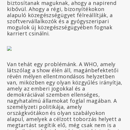
biztosítanak maguknak, ahogy a napirend
kibővül. Ahogy a régi, bizonyítékokon
alapuló közegészségügyet félreállítják, a
szoftvervállalkozók és a gyógyszeripari
mogulok új közegészségügyében fognak
karriert csinálni.
Van tehát egy problémánk. A WHO, amely
látszólag a show élén áll, magánbefektetői
révén mélyen ellentmondásos helyzetben
van, miközben egy olyan közgyűlés irányítja,
amely az emberi jogokkal és a
demokráciával szemben ellenséges,
nagyhatalmú államokat foglal magában. A
személyzeti politikája, amely
országkvótákon és olyan szabályokon
alapul, amelyek a célzott toborzás helyett a
megtartást segítik elő, még csak nem is a