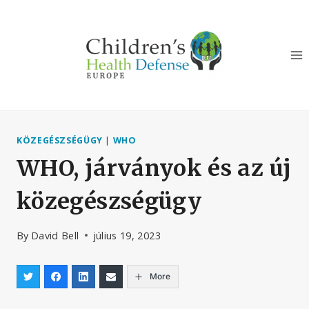
Skip
to
content
KÖZEGÉSZSÉGÜGY
|
WHO
WHO, járványok és az új
közegészségügy
By
David Bell
július 19, 2023
More