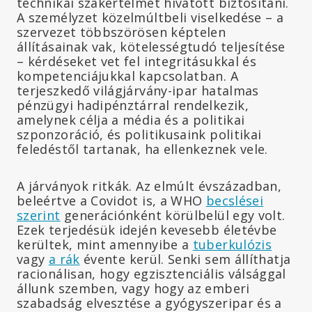
technikai szakértelmet hivatott biztosítani.
A személyzet közelmúltbeli viselkedése – a
szervezet többszörösen képtelen
állításainak vak, kötelességtudó teljesítése
– kérdéseket vet fel integritásukkal és
kompetenciájukkal kapcsolatban. A
terjeszkedő világjárvány-ipar hatalmas
pénzügyi hadipénztárral rendelkezik,
amelynek célja a média és a politikai
szponzoráció, és politikusaink politikai
feledéstől tartanak, ha ellenkeznek vele.
A járványok ritkák. Az elmúlt évszázadban,
beleértve a Covidot is, a WHO
becslései
szerint
generációnként körülbelül egy volt.
Ezek terjedésük idején kevesebb életévbe
kerültek, mint amennyibe a
tuberkulózis
vagy
a rák
évente kerül. Senki sem állíthatja
racionálisan, hogy egzisztenciális válsággal
állunk szemben, vagy hogy az emberi
szabadság elvesztése a gyógyszeripar és a