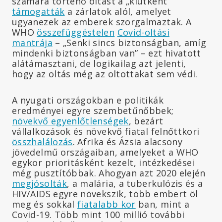
számára történő oltást a „kiútként”
támogatták
a zárlatok alól, amelyet
ugyanezek az emberek szorgalmaztak. A
WHO
összefüggéstelen
Covid-oltási
mantrája
– „Senki sincs biztonságban, amíg
mindenki biztonságban van” – ezt hivatott
alátámasztani, de logikailag azt jelenti,
hogy az oltás még az oltottakat sem védi.
A nyugati országokban e politikák
eredményei egyre szembetűnőbbek;
növekvő egyenlőtlenségek
, bezárt
vállalkozások és növekvő fiatal felnőttkori
összhalálozás
. Afrika és Ázsia alacsony
jövedelmű országaiban, amelyeket a WHO
egykor prioritásként kezelt, intézkedései
még pusztítóbbak. Ahogyan azt 2020 elején
megjósolták
, a malária, a tuberkulózis és a
HIV/AIDS egyre növekszik, több embert öl
meg és sokkal
fiatalabb kor
ban, mint a
Covid-19. Több mint 100 millió további