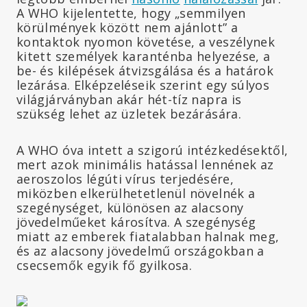
A WHO kijelentette, hogy „semmilyen
körülmények között nem ajánlott” a
kontaktok nyomon követése, a veszélynek
kitett személyek karanténba helyezése, a
be- és kilépések átvizsgálása és a határok
lezárása. Elképzeléseik szerint egy súlyos
világjárványban akár hét-tíz napra is
szükség lehet az üzletek bezárására.
A WHO óva intett a szigorú intézkedésektől,
mert azok minimális hatással lennének az
aeroszolos légúti vírus terjedésére,
miközben elkerülhetetlenül növelnék a
szegénységet, különösen az alacsony
jövedelműeket károsítva. A szegénység
miatt az emberek fiatalabban halnak meg,
és az alacsony jövedelmű országokban a
csecsemők egyik fő gyilkosa.