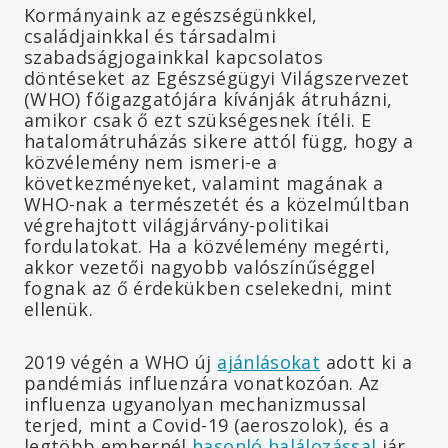
Kormányaink az egészségünkkel,
családjainkkal és társadalmi
szabadságjogainkkal kapcsolatos
döntéseket az Egészségügyi Világszervezet
(WHO) főigazgatójára kívánják átruházni,
amikor csak ő ezt szükségesnek ítéli. E
hatalomátruházás sikere attól függ, hogy a
közvélemény nem ismeri-e a
következményeket, valamint magának a
WHO-nak a természetét és a közelmúltban
végrehajtott világjárvány-politikai
fordulatokat. Ha a közvélemény megérti,
akkor vezetői nagyobb valószínűséggel
fognak az ő érdekükben cselekedni, mint
ellenük.
2019 végén a WHO új
ajánlásokat
adott ki a
pandémiás influenzára vonatkozóan. Az
influenza ugyanolyan mechanizmussal
terjed, mint a Covid-19 (aeroszolok), és a
legtöbb embernél
hasonló
halálozással
jár.