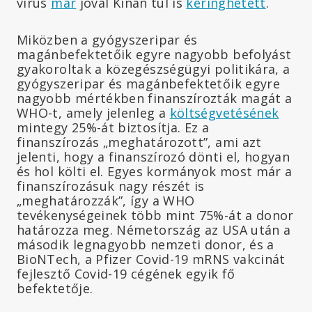
vírus
már
jóval Kínán túl is
keringhetett
.
Miközben a gyógyszeripar és
magánbefektetőik egyre nagyobb befolyást
gyakoroltak a közegészségügyi politikára, a
gyógyszeripar és magánbefektetőik egyre
nagyobb mértékben finanszírozták magát a
WHO-t, amely jelenleg a
költségvetésének
mintegy 25%-át biztosítja. Ez a
finanszírozás „meghatározott”, ami azt
jelenti, hogy a finanszírozó dönti el, hogyan
és hol költi el. Egyes kormányok most már a
finanszírozásuk nagy részét is
„meghatározzák”, így a WHO
tevékenységeinek több mint 75%-át a donor
határozza meg. Németország az USA után a
második legnagyobb nemzeti donor, és a
BioNTech, a Pfizer Covid-19 mRNS vakcinát
fejlesztő Covid-19 cégének egyik fő
befektetője.