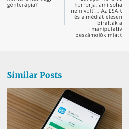
navigáció
génterápia?
horrorja, ami soha
nem volt”… Az ESA-t
és a médiát élesen
bírálták a
manipulatív
beszámolók miatt
Similar Posts