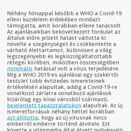
Néhány hónappal később a WHO a Covid-19
elleni küzdelem érdekében mindazt
támogatta, amit korábban ellene tanácsolt.
Az ajánlásaikban bekövetkezett fordulat az
általuk előre jelzett hatást váltotta ki:
növelte a szegénységet és csökkentette a
várható élettartamot, különösen a világ
legszegényebb és legkiszolgáltatottabb
rétegei körében, miközben összességében
minimális
hatással volt a vírus terjedésére.
Míg a WHO 2019-es ajánlásai egy szakértői
testület több évtizedes ismereteinek
értékelésén alapultak, addig a Covid-19-re
vonatkozó zárlatra vonatkozó ajánlások
kizárólag egy kínai városból származó,
bejelentett tapasztalatokon
alapultak. Az új
ismeretforrásuk néhány héttel korábban
azt állította
, hogy az új vírusnak nincs
emberről emberre történő átvitele. Ezt
követte a világmédia által átvett nyilvánvaló