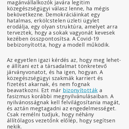
magánvállalkozók javára legitim
közegészségügyi válasz lenne, ha mégis
bekövetkezne. Demokráciáinkat egy
hatalmas, erkölcstelen üzleti ügylet
erodálja, egy olyan struktúra, amelyet arra
terveztek, hogy a sokak vagyonát kevesek
kezében összpontosítsa. A Covid-19
bebizonyította, hogy a modell működik.
Az egyetlen igazi kérdés az, hogy meg lehet-
e állítani ezt a társadalmat tönkretevő
járványvonatot, és ha igen, hogyan. A
közegészségügyi szakmák karriert és
fizetést akarnak, és nem fognak
beavatkozni. Ezt már
bizonyították
a
fasizmus korábbi megnyilvánulásaiban. A
nyilvánosságnak kell felvilágosítania magát,
és aztán megtagadni az engedelmességet.
Csak remélni tudjuk, hogy néhány
állítólagos vezetőnk előlép, hogy segítsen
nekik.