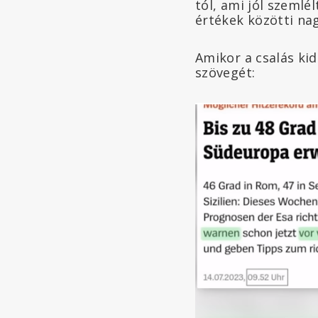
tól, ami jól szemlél
értékek közötti na
Amikor a csalás ki
szövegét: