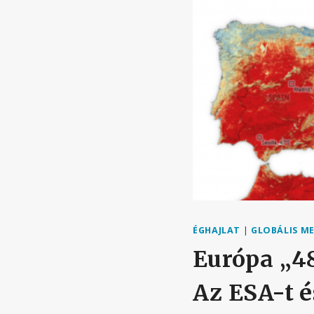
ÉGHAJLAT
|
GLOBÁLIS M
Európa „48
Az ESA-t é