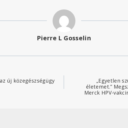
Pierre L Gosselin
az új közegészségügy
„Egyetlen sz
életemet.” Megsz
Merck HPV-vakci