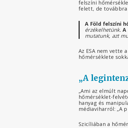
felszíni hőmérsékl
felett, de továbbra 
A Föld felszíni 
érzékelhetünk.
A
mutatunk, azt mut
Az ESA nem vette a 
hőmérséklete sokka
„A leginten
„Ami az elmúlt nap
hőmérséklet-felvét
hanyag és manipula
médiaviharról: „A p
Szicíliában a hőmé