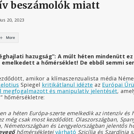
ív beszámolók miatt
lius 20, 2023
More
éghajlati hazugság”: A múlt héten mindenütt ez v
 emelkedett a hőmérséklet! De ebből semmi sem
kezdődött, amikor a klímaszenzualista média Ném
elotius
Spiegel
kritikátlanul idézte
az
Európai Űrü
gul megfogalmazott és manipulatív jelentését
, amel
ő” hőmérsékletre:
en a héten Európa-szerte emelkedik az intenzív és 
ez még csak most kezdődött. Olaszországban, Span
, Németországban és Lengyelországban jelentős h
evegő
hőmérsékletei
várható
Szicília és Szardínia 