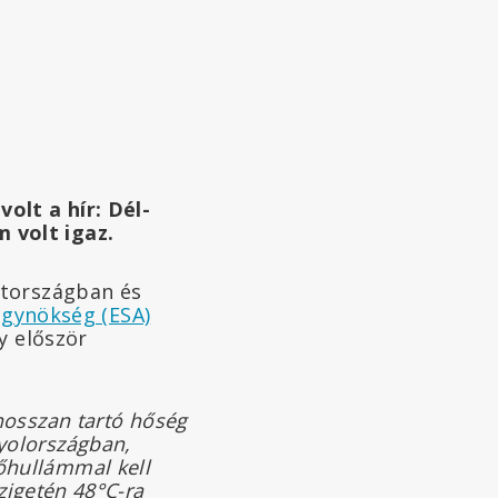
olt a hír: Dél-
 volt igaz.
etországban és
gynökség (ESA)
y először
hosszan tartó hőség
yolországban,
őhullámmal kell
szigetén 48°C-ra