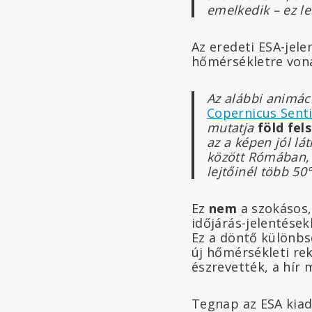
emelkedik – ez 
Az eredeti ESA-jele
hőmérsékletre vona
Az alábbi animác
Copernicus Senti
mutatja
föld fel
az a képen jól l
között Rómában, 
lejtőinél több 50
Ez
nem
a szokásos,
időjárás-jelentése
Ez a döntő különbs
új hőmérsékleti re
észrevették, a hír 
Tegnap az ESA kiad