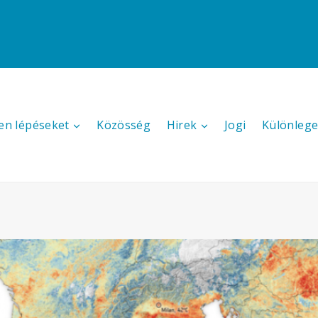
en lépéseket
Közösség
Hirek
Jogi
Különlege