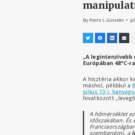
manipulat
By
Pierre L Gosselin
jú
„A legintenzívebb 
Európában 48°C-ra
A hisztéria akkor 
máshol, például a
R
július 13-i, hanya
hivatkozott „leveg
A hőmérséklet ez
időszakában. És 
Franciaországban
szembenézni, a
l