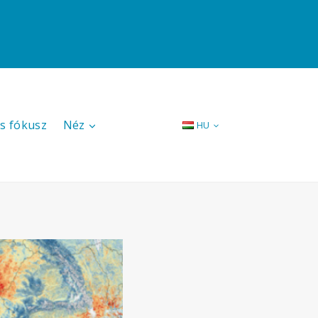
s fókusz
Néz
HU