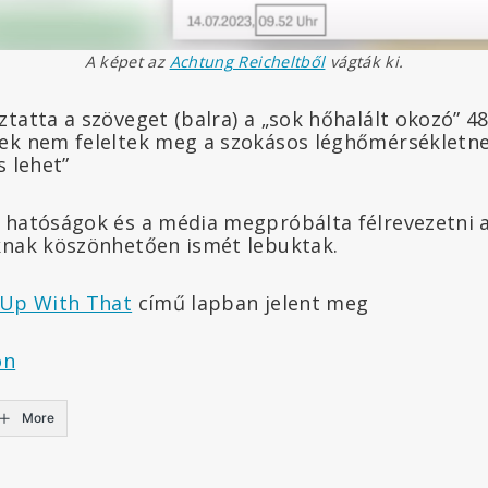
A képet az
Achtung Reicheltből
vágták ki.
tatta a szöveget (balra) a „sok hőhalált okozó” 48
ek nem feleltek meg a szokásos léghőmérsékletne
s lehet”
 hatóságok és a média megpróbálta félrevezetni 
knak köszönhetően ismét lebuktak.
 Up With That
című lapban jelent meg
on
More