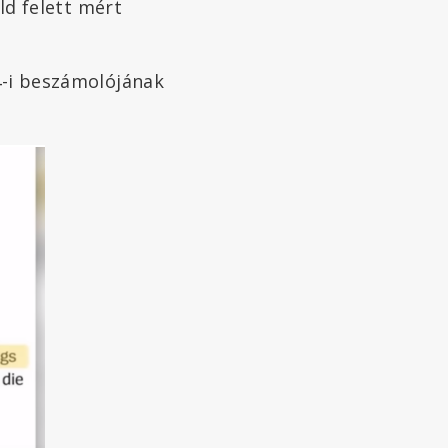
öld felett mért
4-i beszámolójának