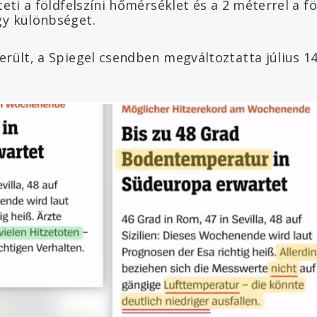
teti a földfelszíni hőmérséklet és a 2 méterrel a f
gy különbséget.
derült, a Spiegel csendben megváltoztatta július 1