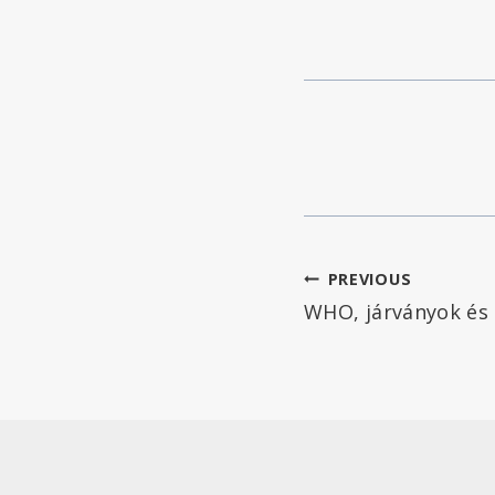
Bejegyzés
PREVIOUS
WHO, járványok és 
navigáció