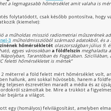
lehet a legmagasabb hőmérséklet
amit valaha is mé
ntés folytatódott, csak később pontosítva, hogy va
tkozik (kiemelve):
ió a
műholdas
misszió
radiometriai műszerének ada
nel-3
műholdmisszióból származó adatokból, és a 
színének hőmérsékletét
olaszországban július 9. é
átható, egyes városokban
a földfelszín
meghaladta a 
Nápolyban, Tarantóban és Foggiában. Szicíliában, a
°C feletti hőmérsékletet is mértek”
 2 méterrel a föld felett mért hőmérséklet volt, a
kben hallunk, ami sokkal hűvösebb, hanem a földfe
ég teljesen észrevétlen maradt a média és az újsá
kordokról számoltak be. Mire a trükköt a figyelme
már bejárta a világot.
ott egy (homályos) felvilágosítást, amelyben elma