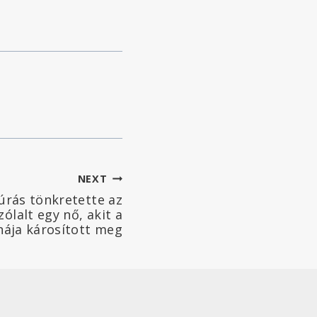
NEXT
úrás tönkretette az
ólalt egy nő, akit a
nája károsított meg