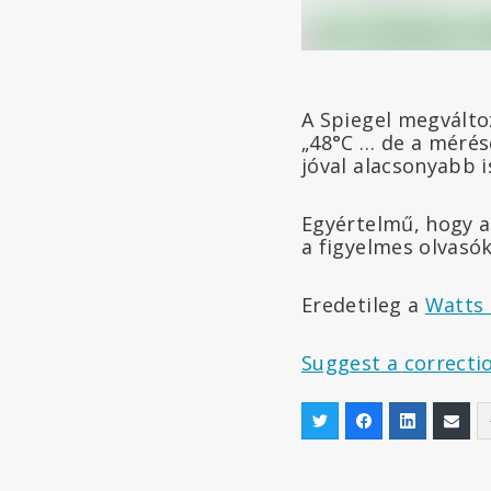
A Spiegel megváltoz
„48°C … de a mérés
jóval alacsonyabb i
Egyértelmű, hogy a
a figyelmes olvasó
Eredetileg a
Watts
Suggest a correcti