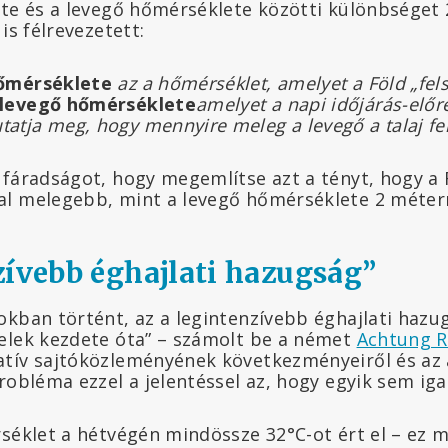
ete és a levegő hőmérséklete közötti különbséget 
is félrevezetett:
hőmérséklete
az a hőmérséklet, amelyet a Föld „fels
 levegő hőmérséklete
amelyet a napi időjárás-előr
atja meg, hogy mennyire meleg a levegő a talaj fel
fáradságot, hogy megemlítse azt a tényt, hogy a F
l melegebb, mint a levegő hőmérséklete 2 méterrel
zívebb éghajlati hazugság”
okban történt, az a legintenzívebb éghajlati hazu
elek kezdete óta” – számolt be a német
Achtung R
tív sajtóközleményének következményeiről és az 
robléma ezzel a jelentéssel az, hogy egyik sem iga
rséklet a hétvégén mindössze 32°C-ot ért el – ez m