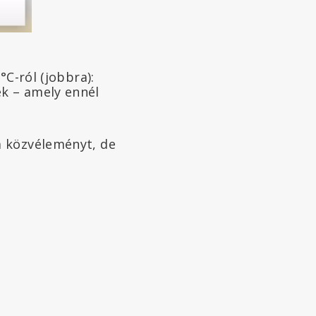
°C-ról (jobbra):
k – amely ennél
a közvéleményt, de