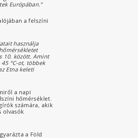
rtek Európában.”
lójában a felszíni
tait használja
hőmérsékletet
s 10. között. Amint
45 °C-ot, többek
z Etna keleti
miről a napi
lszíni hőmérséklet.
gírók számára, akik
s olvasók
gyarázta a Föld