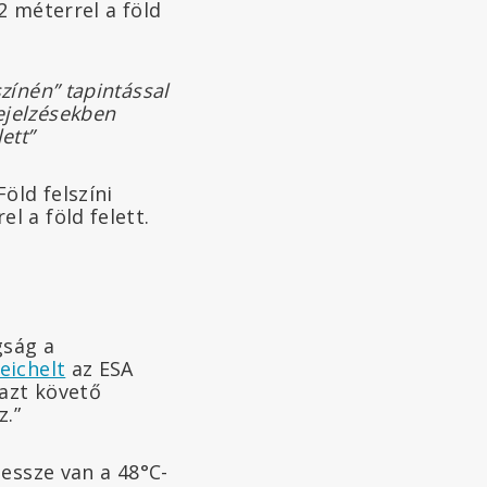
2 méterrel a föld
zínén” tapintással
ejelzésekben
ett”
öld felszíni
 a föld felett.
gság a
eichelt
az ESA
azt követő
z.”
essze van a 48°C-