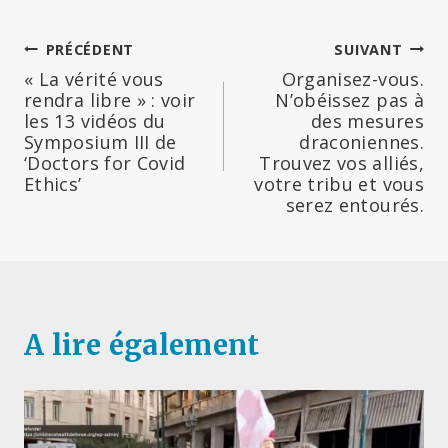
Navigation
PRÉCÉDENT
SUIVANT
« La vérité vous
Organisez-vous.
de
rendra libre » : voir
N’obéissez pas à
les 13 vidéos du
des mesures
l’article
Symposium III de
draconiennes.
‘Doctors for Covid
Trouvez vos alliés,
Ethics’
votre tribu et vous
serez entourés.
A lire également