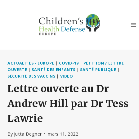
Aller
au
contenu
ACTUALITÉS - EUROPE
|
COVID-19
|
PÉTITION / LETTRE
OUVERTE
|
SANTÉ DES ENFANTS
|
SANTÉ PUBLIQUE
|
SÉCURITÉ DES VACCINS
|
VIDEO
Lettre ouverte au Dr
Andrew Hill par Dr Tess
Lawrie
By
Jutta Degner
mars 11, 2022