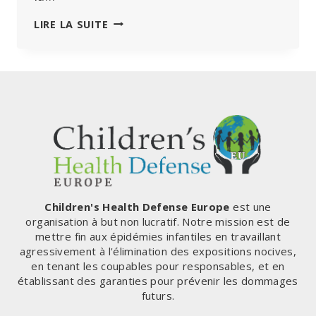
L’UE
LIRE LA SUITE
MET
EN
MARCHE
ET
EN
CACHETTE
DES
PROJETS
PILOTES
DE
PORTEFEUILLES
D’IDENTITÉ
Children's Health Defense Europe
est une
NUMÉRIQUE
organisation à but non lucratif. Notre mission est de
mettre fin aux épidémies infantiles en travaillant
agressivement à l'élimination des expositions nocives,
en tenant les coupables pour responsables, et en
établissant des garanties pour prévenir les dommages
futurs.