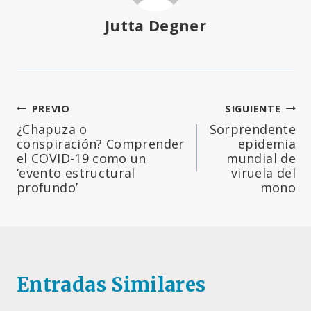
Jutta Degner
Navegación
PREVIO
SIGUIENTE
¿Chapuza o
Sorprendente
de
conspiración? Comprender
epidemia
el COVID-19 como un
mundial de
entradas
‘evento estructural
viruela del
profundo’
mono
Entradas Similares