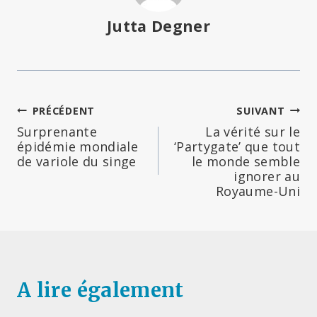
Jutta Degner
Navigation
PRÉCÉDENT
SUIVANT
Surprenante
La vérité sur le
de
épidémie mondiale
‘Partygate’ que tout
de variole du singe
le monde semble
l’article
ignorer au
Royaume-Uni
A lire également