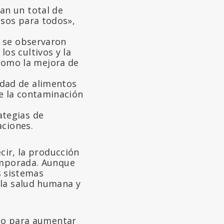
an un total de
osos para todos»,
n se observaron
os cultivos y la
como la mejora de
idad de alimentos
ye la contaminación
ategias de
aciones.
cir, la producción
temporada. Aunque
s sistemas
 la salud humana y
ólo para aumentar