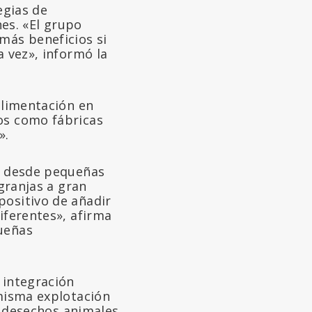
egias de
nes. «El grupo
ás beneficios si
a vez», informó la
alimentación en
os como fábricas
».
a, desde pequeñas
 granjas a gran
positivo de añadir
iferentes», afirma
queñas
 integración
 misma explotación
os desechos animales