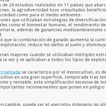
 de 24 estudios realizados en 11 países que abarc
ones, la agrodiversidad tuvo «resultados benefici
sociedad como para el medio ambiente.
iones que utilizaban estrategias de diversificació
ales como el bienestar humano, el rendimiento de l
entaria, además de ganancias medioambientales 
d.
eló que la combinación de ganado aumenta la cant
 explotación, reduce los daños al suelo y disminu
 eran mayores cuando se utilizaban múltiples estr
 a la vez y se aplicaban a todos los tipos de explot
trializada
se caracteriza por el monocultivo, es de
 cultivo en una gran superficie, temporada tras 
iente y rentable, esta simplificación excesiva de lo
 importantes inconvenientes que ponen en peligro
 en cambio, puede ser el «secreto» milenario no s