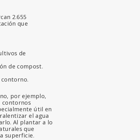
rcan 2.655
icación que
ultivos de
ción de compost.
 contorno.
rno, por ejemplo,
os contornos
pecialmente útil en
ralentizar el agua
rlo. Al plantar a lo
naturales que
a superficie.