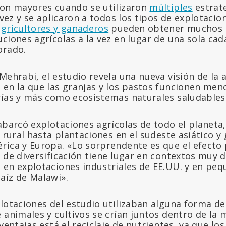
ron mayores cuando se utilizaron
múltiples
estrat
a vez y se aplicaron a todos los tipos de explotacio
agricultores y ganaderos
pueden obtener muchos m
ciones agrícolas a la vez en lugar de una sola cad
orado.
Mehrabi, el estudio revela una nueva visión de la 
 en la que las granjas y los pastos funcionen men
rías y más como ecosistemas naturales saludables
 abarcó explotaciones agrícolas de todo el planet
a rural hasta plantaciones en el sudeste asiático y
rica y Europa. «Lo sorprendente es que el efecto 
 de diversificación tiene lugar en contextos muy d
 en explotaciones industriales de EE.UU. y en pe
aíz de Malawi».
lotaciones del estudio utilizaban alguna forma de
 animales y cultivos se crían juntos dentro de la
 ventajas está el reciclaje de nutrientes, ya que l