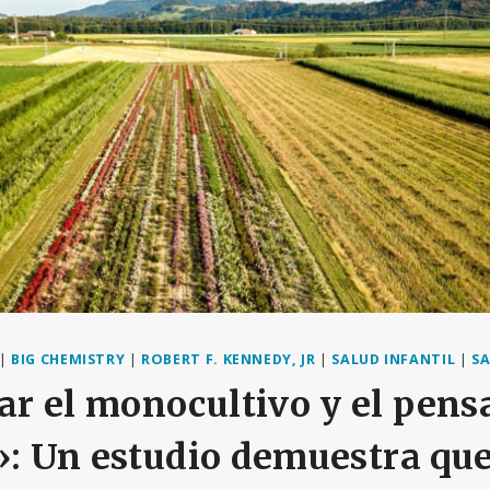
|
BIG CHEMISTRY
|
ROBERT F. KENNEDY, JR
|
SALUD INFANTIL
|
SA
r el monocultivo y el pen
»: Un estudio demuestra que