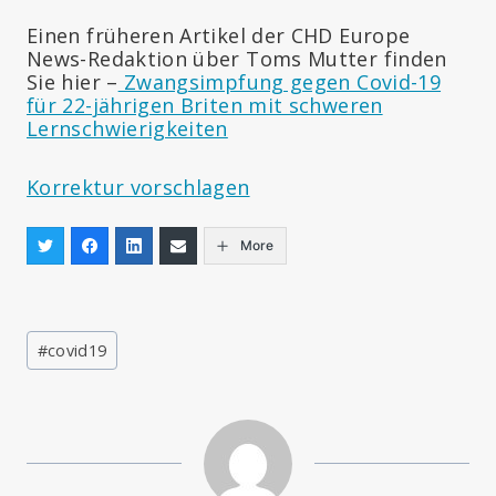
Einen früheren Artikel der CHD Europe
News-Redaktion über Toms Mutter finden
Sie hier –
Zwangsimpfung gegen Covid-19
für 22-jährigen Briten mit schweren
Lernschwierigkeiten
Korrektur vorschlagen
More
Beitrags
#
covid19
Tags: