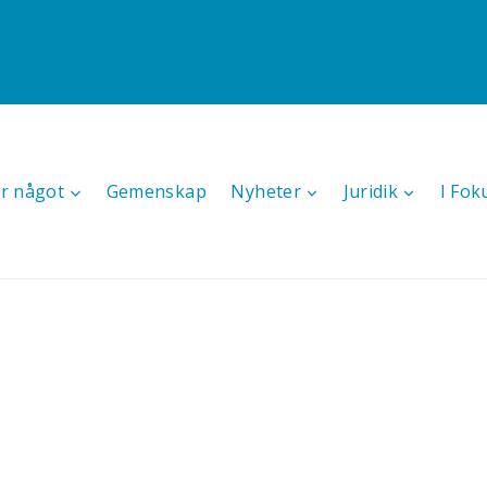
r något
Gemenskap
Nyheter
Juridik
I Fok