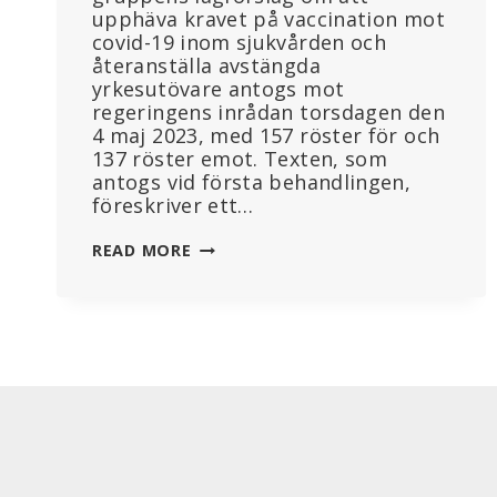
upphäva kravet på vaccination mot
covid-19 inom sjukvården och
återanställa avstängda
yrkesutövare antogs mot
regeringens inrådan torsdagen den
4 maj 2023, med 157 röster för och
137 röster emot. Texten, som
antogs vid första behandlingen,
föreskriver ett…
OVACCINERAD
READ MORE
VÅRDPERSONAL
ÅTERANSTÄLLS:
’JAG
KUNDE
INTE
HÅLLA
TILLBAKA
TÅRARNA’