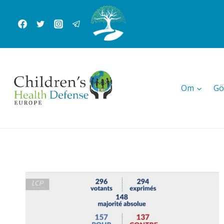
Skip
to
content
Om
Gö