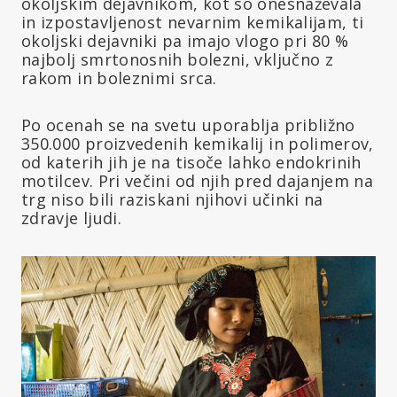
okoljskim dejavnikom, kot so onesnaževala
in izpostavljenost nevarnim kemikalijam, ti
okoljski dejavniki pa imajo vlogo pri 80 %
najbolj smrtonosnih bolezni, vključno z
rakom in boleznimi srca.
Po ocenah se na svetu uporablja približno
350.000 proizvedenih kemikalij in polimerov,
od katerih jih je na tisoče lahko endokrinih
motilcev. Pri večini od njih pred dajanjem na
trg niso bili raziskani njihovi učinki na
zdravje ljudi.