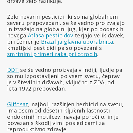
države zelo razlikuje.
Zelo nevarni pesticidi, ki so na globalnem
severu prepovedani, se še vedno proizvajajo
in izvažajo na globalni jug, kjer po podatkih
novega
Atlasa pesticidov
terjajo velik davek,
pri čemer je
Brazilija glavna uporabnica
,
kmetijski pesticidi pa so povezani s
smrtnimi primeri raka pri otrocih
.
DDT
se še vedno proizvaja v Indiji, ljudje pa
so mu izpostavljeni po vsem svetu, čeprav
je v številnih državah, vključno z ZDA, od
leta 1972 prepovedan.
Glifosat
, najbolj razširjen herbicid na svetu,
ima osem od desetih ključnih lastnosti
endokrinih motilcev, navaja poročilo, in je
povezan s škodljivimi posledicami za
reproduktivno zdravje.