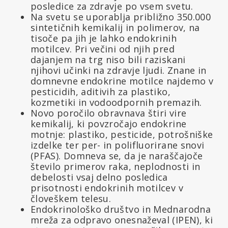
posledice za zdravje po vsem svetu.
Na svetu se uporablja približno 350.000
sintetičnih kemikalij in polimerov, na
tisoče pa jih je lahko endokrinih
motilcev. Pri večini od njih pred
dajanjem na trg niso bili raziskani
njihovi učinki na zdravje ljudi. Znane in
domnevne endokrine motilce najdemo v
pesticidih, aditivih za plastiko,
kozmetiki in vodoodpornih premazih.
Novo poročilo obravnava štiri vire
kemikalij, ki povzročajo endokrine
motnje: plastiko, pesticide, potrošniške
izdelke ter per- in polifluorirane snovi
(PFAS). Domneva se, da je naraščajoče
število primerov raka, neplodnosti in
debelosti vsaj delno posledica
prisotnosti endokrinih motilcev v
človeškem telesu.
Endokrinološko društvo in Mednarodna
mreža za odpravo onesnaževal (IPEN), ki