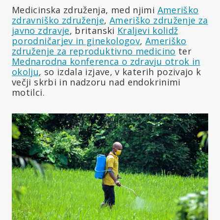
Medicinska združenja, med njimi
Ameriško
zdravniško združenje
,
Ameriško združenje za
javno zdravje
, britanski
Kraljevi kolidž
porodničarjev in ginekologov
,
Ameriško
združenje za reproduktivno medicino
ter
Mednarodna konferenca o zdravju otrok in
okolju
, so izdala izjave, v katerih pozivajo k
večji skrbi in nadzoru nad endokrinimi
motilci.