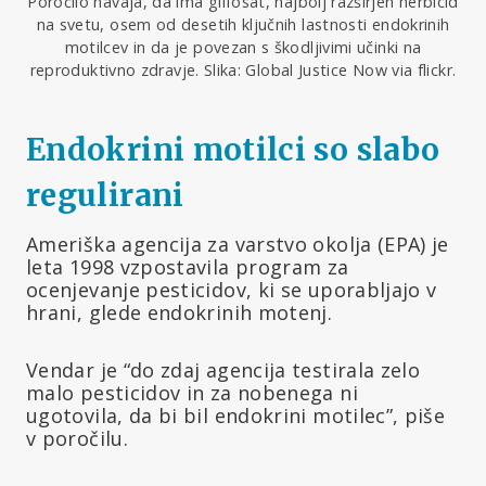
Poročilo navaja, da ima glifosat, najbolj razširjen herbicid
na svetu, osem od desetih ključnih lastnosti endokrinih
motilcev in da je povezan s škodljivimi učinki na
reproduktivno zdravje. Slika: Global Justice Now via flickr.
Endokrini motilci so slabo
regulirani
Ameriška agencija za varstvo okolja (EPA) je
leta 1998 vzpostavila program za
ocenjevanje pesticidov, ki se uporabljajo v
hrani, glede endokrinih motenj.
Vendar je “do zdaj agencija testirala zelo
malo pesticidov in za nobenega ni
ugotovila, da bi bil endokrini motilec”, piše
v poročilu.