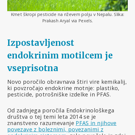
Kmet škropi pesticide na riževem polju v Nepalu. Slika:
Prakash Aryal via Pexels.
Izpostavljenost
endokrinim motilcem je
vseprisotna
Novo poročilo obravnava štiri vire kemikalij,
ki povzročajo endokrine motnje: plastiko,
pesticide, potrošniške izdelke in PFAS.
Od zadnjega poročila Endokrinološkega
društva o tej temi leta 2014 se je
znanstveno razumevanje
PFAS in njihove
povezave z boleznimi, povezanimi z