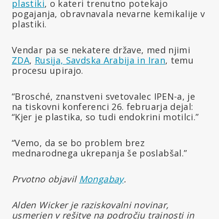
plastiki
, o kateri trenutno potekajo
pogajanja, obravnavala nevarne kemikalije v
plastiki.
Vendar pa se nekatere države, med njimi
ZDA
,
Rusija, Savdska Arabija in Iran
, temu
procesu upirajo.
“Brosché, znanstveni svetovalec IPEN-a, je
na tiskovni konferenci 26. februarja dejal:
“Kjer je plastika, so tudi endokrini motilci.”
“Vemo, da se bo problem brez
mednarodnega ukrepanja še poslabšal.”
Prvotno objavil
Mongabay
.
Alden Wicker je raziskovalni novinar,
usmerjen v rešitve na področju trajnosti in