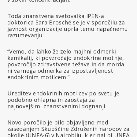
Toda znanstvena svetovalka IPEN-a
doktorica Sara Brosché se je v sporočilu za
javnost organizacije uprla temu napačnemu
razumevanju:
“Vemo, da lahko že zelo majhni odmerki
kemikalij, ki povzročajo endokrine motnje,
povzročijo zdravstvene težave in da morda
ni varnega odmerka za izpostavljenost
endokrinim motilcem.”
Ureditev endokrinih motilcev po svetu je
podobno ohlapna in zaostaja za
najnovejšimi znanstvenimi dognanji.
Novo poročilo je bilo objavljeno med
zasedanjem Skupščine Združenih narodov za
okolje (UNEA-6) v Nairobiju, kjer naj bi UNEA