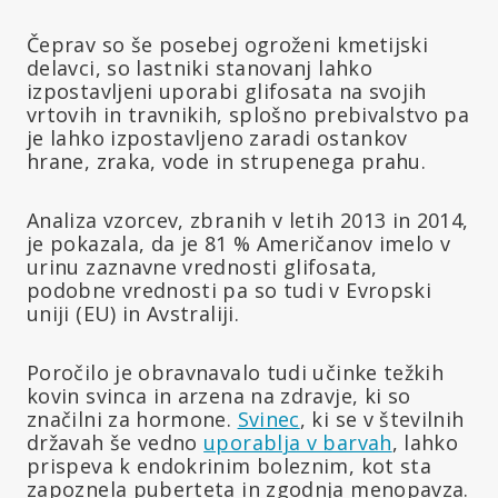
Čeprav so še posebej ogroženi kmetijski
delavci, so lastniki stanovanj lahko
izpostavljeni uporabi glifosata na svojih
vrtovih in travnikih, splošno prebivalstvo pa
je lahko izpostavljeno zaradi ostankov
hrane, zraka, vode in strupenega prahu.
Analiza vzorcev, zbranih v letih 2013 in 2014,
je pokazala, da je 81 % Američanov imelo v
urinu zaznavne vrednosti glifosata,
podobne vrednosti pa so tudi v Evropski
uniji (EU) in Avstraliji.
Poročilo je obravnavalo tudi učinke težkih
kovin svinca in arzena na zdravje, ki so
značilni za hormone.
Svinec
, ki se v številnih
državah še vedno
uporablja v barvah
, lahko
prispeva k endokrinim boleznim, kot sta
zapoznela puberteta in zgodnja menopavza.