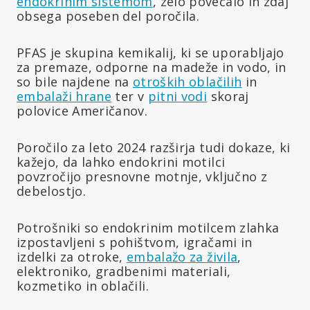
endokrinim sistemom
, zelo povečalo in zdaj
obsega poseben del poročila.
PFAS je skupina kemikalij, ki se uporabljajo
za premaze, odporne na madeže in vodo, in
so bile najdene na
otroških oblačilih
in
embalaži hrane
ter v
pitni vodi
skoraj
polovice Američanov.
Poročilo za leto 2024 razširja tudi dokaze, ki
kažejo, da lahko endokrini motilci
povzročijo presnovne motnje, vključno z
debelostjo.
Potrošniki so endokrinim motilcem zlahka
izpostavljeni s pohištvom, igračami in
izdelki za otroke,
embalažo za živila
,
elektroniko, gradbenimi materiali,
kozmetiko in oblačili.