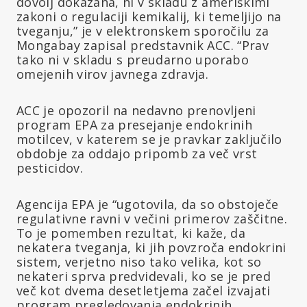
dovolj dokazana, ni v skladu z ameriškimi
zakoni o regulaciji kemikalij, ki temeljijo na
tveganju,” je v elektronskem sporočilu za
Mongabay zapisal predstavnik ACC. “Prav
tako ni v skladu s preudarno uporabo
omejenih virov javnega zdravja.
ACC je opozoril na nedavno prenovljeni
program EPA za presejanje endokrinih
motilcev, v katerem se je pravkar zaključilo
obdobje za oddajo pripomb za več vrst
pesticidov.
Agencija EPA je “ugotovila, da so obstoječe
regulativne ravni v večini primerov zaščitne.
To je pomemben rezultat, ki kaže, da
nekatera tveganja, ki jih povzroča endokrini
sistem, verjetno niso tako velika, kot so
nekateri sprva predvidevali, ko se je pred
več kot dvema desetletjema začel izvajati
program pregledovanja endokrinih