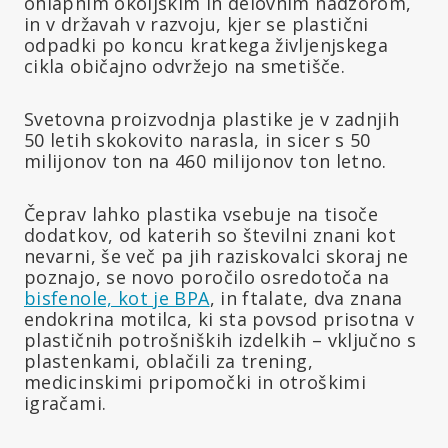
ohlapnim okoljskim in delovnim nadzorom,
in v državah v razvoju, kjer se plastični
odpadki po koncu kratkega življenjskega
cikla običajno odvržejo na smetišče.
Svetovna proizvodnja plastike je v zadnjih
50 letih skokovito narasla, in sicer s 50
milijonov ton na 460 milijonov ton letno.
Čeprav lahko plastika vsebuje na tisoče
dodatkov, od katerih so številni znani kot
nevarni, še več pa jih raziskovalci skoraj ne
poznajo, se novo poročilo osredotoča na
bisfenole, kot je BPA
, in ftalate, dva znana
endokrina motilca, ki sta povsod prisotna v
plastičnih potrošniških izdelkih – vključno s
plastenkami, oblačili za trening,
medicinskimi pripomočki in otroškimi
igračami.