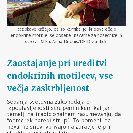
Raziskave kažejo, da so kemikalije, ki povzročajo
endokrine motnje, še posebej nevarne za nosečnice in
otroke. Slika: Anna Dubuis/DFID via flickr
Zaostajanje pri ureditvi
endokrinih motilcev, vse
večja zaskrbljenost
Sedanja svetovna zakonodaja o
izpostavljenosti strupenim kemikalijam
temelji na tradicionalnem razumevanju, da
“odmerek naredi strup”. To pomeni, da
nevarne snovi vplivajo na zdravje le pri
visokih koncentracijah.