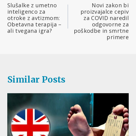
Slušalke z umetno
Novi zakon bi
prispevka
inteligenco za
proizvajalce cepiv
otroke z avtizmom:
za COVID naredil
Obetavna terapija –
odgovorne za
ali tvegana igra?
poškodbe in smrtne
primere
Similar Posts