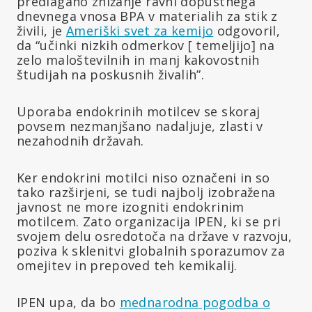
predlagano znižanje ravni dopustnega
dnevnega vnosa BPA v materialih za stik z
živili, je
Ameriški svet za kemijo
odgovoril,
da “učinki nizkih odmerkov [ temeljijo] na
zelo maloštevilnih in manj kakovostnih
študijah na poskusnih živalih”.
Uporaba endokrinih motilcev se skoraj
povsem nezmanjšano nadaljuje, zlasti v
nezahodnih državah.
Ker endokrini motilci niso označeni in so
tako razširjeni, se tudi najbolj izobražena
javnost ne more izogniti endokrinim
motilcem. Zato organizacija IPEN, ki se pri
svojem delu osredotoča na države v razvoju,
poziva k sklenitvi globalnih sporazumov za
omejitev in prepoved teh kemikalij.
IPEN upa, da bo
mednarodna pogodba o