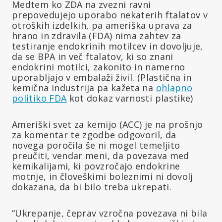
Medtem ko ZDA na zvezni ravni
prepovedujejo uporabo nekaterih ftalatov v
otroških izdelkih, pa ameriška uprava za
hrano in zdravila (FDA) nima zahtev za
testiranje endokrinih motilcev in dovoljuje,
da se BPA in več ftalatov, ki so znani
endokrini motilci, zakonito in namerno
uporabljajo v embalaži živil. (Plastična in
kemična industrija pa kažeta na
ohlapno
politiko FDA
kot dokaz varnosti plastike)
Ameriški svet za kemijo (ACC) je na prošnjo
za komentar te zgodbe odgovoril, da
novega poročila še ni mogel temeljito
preučiti, vendar meni, da povezava med
kemikalijami, ki povzročajo endokrine
motnje, in človeškimi boleznimi ni dovolj
dokazana, da bi bilo treba ukrepati.
“Ukrepanje, čeprav vzročna povezava ni bila