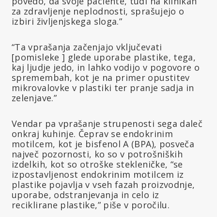
povedo, da svoje paciente, tudi na klinikah
za zdravljenje neplodnosti, sprašujejo o
izbiri življenjskega sloga.”
“Ta vprašanja začenjajo vključevati
[pomisleke ] glede uporabe plastike, tega,
kaj ljudje jedo, in lahko vodijo v pogovore o
spremembah, kot je na primer opustitev
mikrovalovke v plastiki ter pranje sadja in
zelenjave.”
Vendar pa vprašanje strupenosti sega daleč
onkraj kuhinje. Čeprav se endokrinim
motilcem, kot je bisfenol A (BPA), posveča
največ pozornosti, ko so v potrošniških
izdelkih, kot so otroške stekleničke, “se
izpostavljenost endokrinim motilcem iz
plastike pojavlja v vseh fazah proizvodnje,
uporabe, odstranjevanja in celo iz
reciklirane plastike,” piše v poročilu.