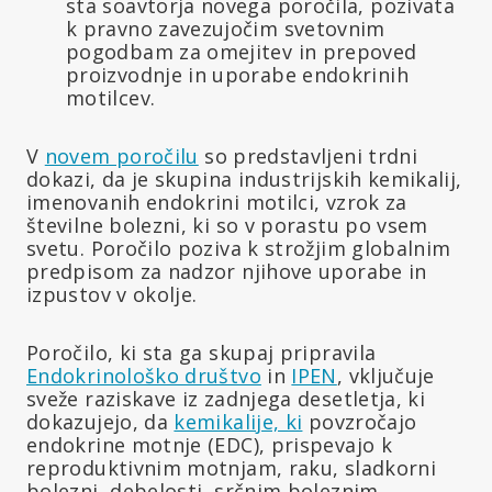
sta soavtorja novega poročila, pozivata
k pravno zavezujočim svetovnim
pogodbam za omejitev in prepoved
proizvodnje in uporabe endokrinih
motilcev.
V
novem poročilu
so predstavljeni trdni
dokazi, da je skupina industrijskih kemikalij,
imenovanih endokrini motilci, vzrok za
številne bolezni, ki so v porastu po vsem
svetu. Poročilo poziva k strožjim globalnim
predpisom za nadzor njihove uporabe in
izpustov v okolje.
Poročilo, ki sta ga skupaj pripravila
Endokrinološko društvo
in
IPEN
, vključuje
sveže raziskave iz zadnjega desetletja, ki
dokazujejo, da
kemikalije, ki
povzročajo
endokrine motnje (EDC), prispevajo k
reproduktivnim motnjam, raku, sladkorni
bolezni, debelosti, srčnim boleznim,