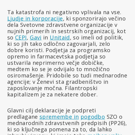
Ta katastrofa ni negativno vplivala na vse.
Ljudje in korporacije
, ki sponzorirajo večino
dela Svetovne zdravstvene organizacije v
nujnih primerih in sestrskih organizacij, kot
so
CEPI
,
Gavi
in
Unitaid
, so imeli od politik,
ki so jih tako odločno zagovarjali, zelo
dobre koristi. Podjetja za programsko
opremo in farmacevtska podjetja so
ustvarila neprimerno večje dobičke,
medtem ko se je odvijalo to množično
osiromašenje. Pridobile so tudi mednarodne
agencije; v Ženevi sta gradbeništvo in
zaposlovanje močna. Filantropski
kapitalizem je za nekatere dober.
Glavni cilj deklaracije je podpreti
predlagane
spremembe in
pogodbo
SZO o
mednarodnih zdravstvenih predpisih (PP26),
ki so ključnega pomena za to, da lahko