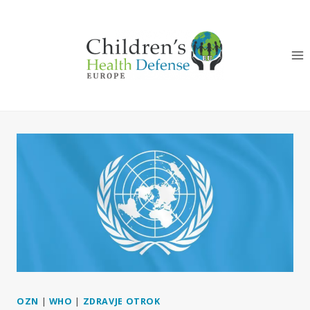
Skip
to
content
OZN
|
WHO
|
ZDRAVJE OTROK