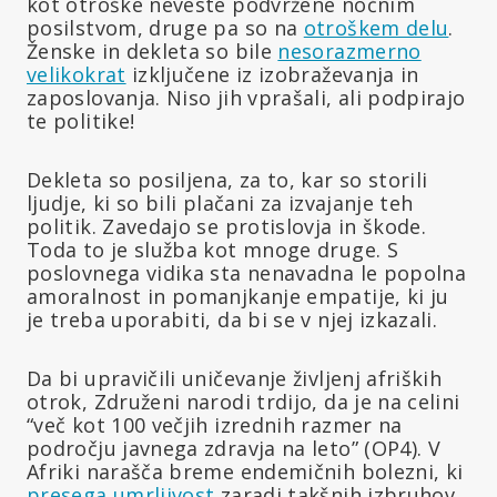
kot otroške neveste podvržene nočnim
posilstvom, druge pa so na
otroškem delu
.
Ženske in dekleta so bile
nesorazmerno
velikokrat
izključene iz izobraževanja in
zaposlovanja. Niso jih vprašali, ali podpirajo
te politike!
Dekleta so posiljena, za to, kar so storili
ljudje, ki so bili plačani za izvajanje teh
politik. Zavedajo se protislovja in škode.
Toda to je služba kot mnoge druge. S
poslovnega vidika sta nenavadna le popolna
amoralnost in pomanjkanje empatije, ki ju
je treba uporabiti, da bi se v njej izkazali.
Da bi upravičili uničevanje življenj afriških
otrok, Združeni narodi trdijo, da je na celini
“več kot 100 večjih izrednih razmer na
področju javnega zdravja na leto” (OP4). V
Afriki narašča breme endemičnih bolezni, ki
presega
umrljivost
zaradi takšnih izbruhov