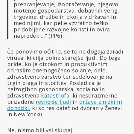
prehranjevanje, izobraževanje, njegovo
motenje gospodarstva, dobavnih verig,
trgovine, družbe in okolja v državah in
med njimi, kar pelje vzvratno težko
pridobljene razvojne koristi in ovira
napredek …” (PP6)
Če ponovimo očitno, se to ne dogaja zaradi
virusa, ki cilja bolne starejše ljudi. Do tega
pride, ko je otrokom in produktivnim
odraslim onemogočeno šolanje, delo,
zdravstveno varstvo ter sodelovanje na
trgih blaga in storitev. Posledica je
neizogibno gospodarska, socialna in
zdravstvena
katastrofa
, ki nesorazmerno
prizadene
revnejše ljudi
in
države z nizkimi
dohodki
, ki so res daleč od dvoran v Ženevi
in New Yorku.
Ne, nismo bili vsi skupaj.