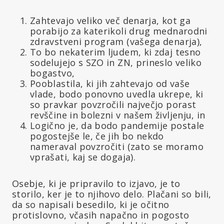
Zahtevajo veliko več denarja, kot ga
porabijo za katerikoli drug mednarodni
zdravstveni program (vašega denarja),
To bo nekaterim ljudem, ki zdaj tesno
sodelujejo s SZO in ZN, prineslo veliko
bogastvo,
Pooblastila, ki jih zahtevajo od vaše
vlade, bodo ponovno uvedla ukrepe, ki
so pravkar povzročili največjo porast
revščine in bolezni v našem življenju, in
Logično je, da bodo pandemije postale
pogostejše le, če jih bo nekdo
nameraval povzročiti (zato se moramo
vprašati, kaj se dogaja).
Osebje, ki je pripravilo to izjavo, je to
storilo, ker je to njihovo delo. Plačani so bili,
da so napisali besedilo, ki je očitno
protislovno, včasih napačno in pogosto