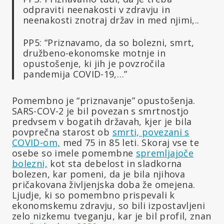
odpraviti neenakosti v zdravju in
neenakosti znotraj držav in med njimi,..
PP5: “Priznavamo, da so bolezni, smrt,
družbeno-ekonomske motnje in
opustošenje, ki jih je povzročila
pandemija COVID-19,…”
Pomembno je “priznavanje” opustošenja.
SARS-COV-2 je bil povezan s smrtnostjo
predvsem v bogatih državah, kjer je bila
povprečna starost ob
smrti, povezani s
COVID-om,
med 75 in 85 leti. Skoraj vse te
osebe so imele pomembne
spremljajoče
bolezni,
kot sta debelost in sladkorna
bolezen, kar pomeni, da je bila njihova
pričakovana življenjska doba že omejena.
Ljudje, ki so pomembno prispevali k
ekonomskemu zdravju, so bili izpostavljeni
zelo nizkemu tveganju, kar je bil profil, znan