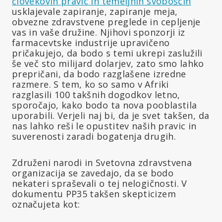
človekovih pravic in temeljnih svoboščin
usklajevale zapiranje, zapiranje meja,
obvezne zdravstvene preglede in cepljenje
vas in vaše družine. Njihovi sponzorji iz
farmacevtske industrije upravičeno
pričakujejo, da bodo s temi ukrepi zaslužili
še več sto milijard dolarjev, zato smo lahko
prepričani, da bodo razglašene izredne
razmere. S tem, ko so samo v Afriki
razglasili 100 takšnih dogodkov letno,
sporočajo, kako bodo ta nova pooblastila
uporabili. Verjeli naj bi, da je svet takšen, da
nas lahko reši le opustitev naših pravic in
suverenosti zaradi bogatenja drugih.
Združeni narodi in Svetovna zdravstvena
organizacija se zavedajo, da se bodo
nekateri spraševali o tej nelogičnosti. V
dokumentu PP35 takšen skepticizem
označujeta kot: