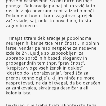
povsem nesmiselno. So del hitro rastoče
panoge, Deklaracija pa naj bi upravičila to
rast in z njo povezano centralizacijo moči.
Dokument bodo skoraj zagotovo sprejele
vaše vlade, saj, odkrito povedano, tu sta
zagon in denar.
Trinajst strani deklaracije je popolnoma
neurejenih, kar se tiče resničnosti, in polnih
farse, vendar pa niso netipične za nedavne
izdelke ZN. Ljudje so usposobljeni za
uporabo sprožilnih besed, sloganov in
propagandnih tem (npr. “pravičnost”,
“krepitev vloge vseh žensk in deklet”,
“dostop do izobraževanja”, “središča za
prenos tehnologije”), ki jim nihče ne more
nasprotovati, ne da bi tvegal, da bo označen
za zanikovalca, skrajnega desničarja ali
kolonialista.
Deklaracijo je treba brati v kontekstu tega,