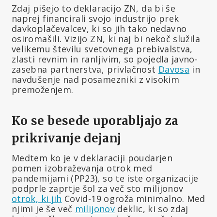
Zdaj pišejo to deklaracijo ZN, da bi še
naprej financirali svojo industrijo prek
davkoplačevalcev, ki so jih tako nedavno
osiromašili. Vizijo ZN, ki naj bi nekoč služila
velikemu številu svetovnega prebivalstva,
zlasti revnim in ranljivim, so pojedla javno-
zasebna partnerstva, privlačnost
Davosa
in
navdušenje nad posamezniki z visokim
premoženjem.
Ko se besede uporabljajo za
prikrivanje dejanj
Medtem ko je v deklaraciji poudarjen
pomen izobraževanja otrok med
pandemijami (PP23), so te iste organizacije
podprle zaprtje šol za več sto milijonov
otrok, ki jih
Covid-19 ogroža minimalno. Med
njimi je še več
milijonov
deklic, ki so zdaj