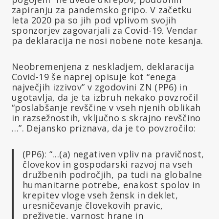
zapiranju za pandemsko gripo. V začetku
leta 2020 pa so jih pod vplivom svojih
sponzorjev zagovarjali za Covid-19. Vendar
pa deklaracija ne nosi nobene note kesanja.
Neobremenjena z neskladjem, deklaracija
Covid-19 še naprej opisuje kot “enega
največjih izzivov” v zgodovini ZN (PP6) in
ugotavlja, da je ta izbruh nekako povzročil
“poslabšanje revščine v vseh njenih oblikah
in razsežnostih, vključno s skrajno revščino
…”. Dejansko priznava, da je to povzročilo:
(PP6): “…(a) negativen vpliv na pravičnost,
človekov in gospodarski razvoj na vseh
družbenih področjih, pa tudi na globalne
humanitarne potrebe, enakost spolov in
krepitev vloge vseh žensk in deklet,
uresničevanje človekovih pravic,
preživetje, varnost hrane in