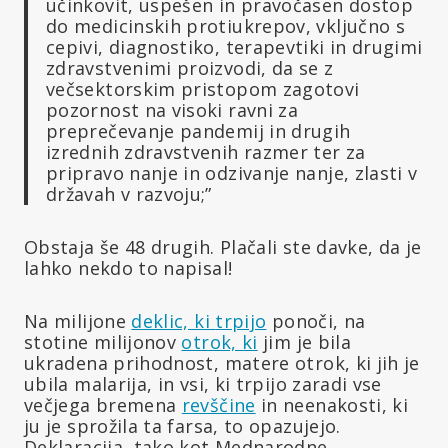
učinkovit, uspešen in pravočasen dostop
do medicinskih protiukrepov, vključno s
cepivi, diagnostiko, terapevtiki in drugimi
zdravstvenimi proizvodi, da se z
večsektorskim pristopom zagotovi
pozornost na visoki ravni za
preprečevanje pandemij in drugih
izrednih zdravstvenih razmer ter za
pripravo nanje in odzivanje nanje, zlasti v
državah v razvoju;”
Obstaja še 48 drugih. Plačali ste davke, da je
lahko nekdo to napisal!
Na milijone
deklic, ki
trpijo
ponoči, na
stotine milijonov
otrok, ki
jim je bila
ukradena prihodnost, matere otrok, ki jih je
ubila malarija, in vsi, ki trpijo zaradi vse
večjega bremena
revščine
in neenakosti, ki
ju je sprožila ta farsa, to opazujejo.
Deklaracija, tako kot Mednarodne