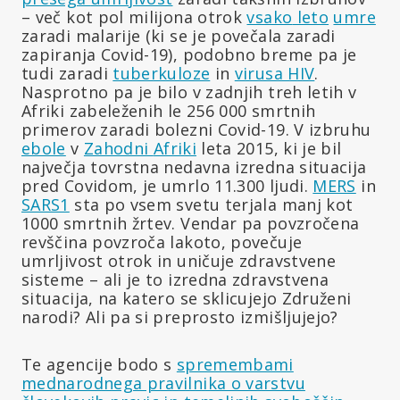
– več kot pol milijona otrok
vsako
leto
umre
zaradi malarije (ki se je povečala zaradi
zapiranja Covid-19), podobno breme pa je
tudi zaradi
tuberkuloze
in
virusa HIV
.
Nasprotno pa je bilo v zadnjih treh letih v
Afriki zabeleženih le 256 000 smrtnih
primerov zaradi bolezni Covid-19. V izbruhu
ebole
v
Zahodni
Afriki
leta 2015, ki je bil
največja tovrstna nedavna izredna situacija
pred Covidom, je umrlo 11.300 ljudi.
MERS
in
SARS1
sta po vsem svetu terjala manj kot
1000 smrtnih žrtev. Vendar pa povzročena
revščina povzroča lakoto, povečuje
umrljivost otrok in uničuje zdravstvene
sisteme – ali je to izredna zdravstvena
situacija, na katero se sklicujejo Združeni
narodi? Ali pa si preprosto izmišljujejo?
Te agencije bodo s
spremembami
mednarodnega pravilnika o varstvu