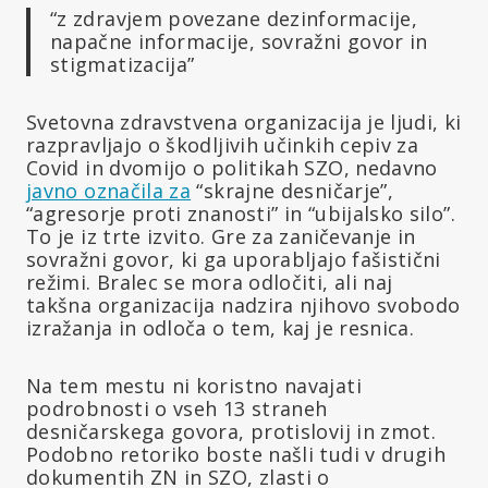
“z zdravjem povezane dezinformacije,
napačne informacije, sovražni govor in
stigmatizacija”
Svetovna zdravstvena organizacija je ljudi, ki
razpravljajo o škodljivih učinkih cepiv za
Covid in dvomijo o politikah SZO, nedavno
javno označila za
“skrajne desničarje”,
“agresorje proti znanosti” in “ubijalsko silo”.
To je iz trte izvito. Gre za zaničevanje in
sovražni govor, ki ga uporabljajo fašistični
režimi. Bralec se mora odločiti, ali naj
takšna organizacija nadzira njihovo svobodo
izražanja in odloča o tem, kaj je resnica.
Na tem mestu ni koristno navajati
podrobnosti o vseh 13 straneh
desničarskega govora, protislovij in zmot.
Podobno retoriko boste našli tudi v drugih
dokumentih ZN in SZO, zlasti o