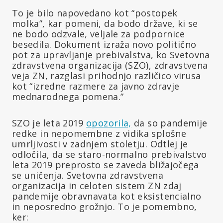
To je bilo napovedano kot “postopek
molka”, kar pomeni, da bodo države, ki se
ne bodo odzvale, veljale za podpornice
besedila. Dokument izraža novo politično
pot za upravljanje prebivalstva, ko Svetovna
zdravstvena organizacija (SZO), zdravstvena
veja ZN, razglasi prihodnjo različico virusa
kot “izredne razmere za javno zdravje
mednarodnega pomena.”
SZO je leta 2019
opozorila,
da so pandemije
redke in nepomembne z vidika splošne
umrljivosti v zadnjem stoletju. Odtlej je
odločila, da se staro-normalno prebivalstvo
leta 2019 preprosto se zaveda bližajočega
se uničenja. Svetovna zdravstvena
organizacija in celoten sistem ZN zdaj
pandemije obravnavata kot eksistencialno
in neposredno grožnjo. To je pomembno,
ker: