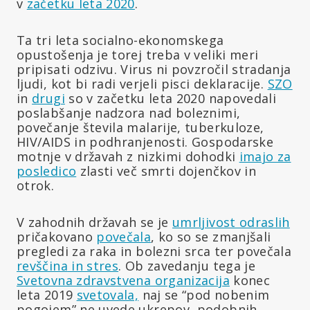
v
začetku leta 2020
.
Ta tri leta socialno-ekonomskega
opustošenja je torej treba v veliki meri
pripisati odzivu. Virus ni povzročil stradanja
ljudi, kot bi radi verjeli pisci deklaracije.
SZO
in
drugi
so v začetku leta 2020 napovedali
poslabšanje nadzora nad boleznimi,
povečanje števila malarije, tuberkuloze,
HIV/AIDS in podhranjenosti. Gospodarske
motnje v državah z nizkimi dohodki
imajo za
posledico
zlasti več smrti dojenčkov in
otrok.
V zahodnih državah se je
umrljivost odraslih
pričakovano
povečala
, ko so se zmanjšali
pregledi za raka in bolezni srca ter povečala
revščina
in stres
. Ob zavedanju tega je
Svetovna zdravstvena organizacija
konec
leta 2019
svetovala,
naj se “pod nobenim
pogojem” ne uvede ukrepov, podobnih