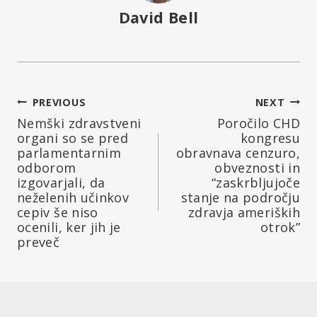
David Bell
Navigacija
PREVIOUS
NEXT
Nemški zdravstveni
Poročilo CHD
prispevka
organi so se pred
kongresu
parlamentarnim
obravnava cenzuro,
odborom
obveznosti in
izgovarjali, da
“zaskrbljujoče
neželenih učinkov
stanje na področju
cepiv še niso
zdravja ameriških
ocenili, ker jih je
otrok”
preveč