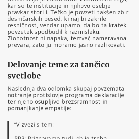
kar so te institucije in njihovo osebje
pravkar storili. Težko je povzeti takšen zbir
desničarskih besed, ki naj bi zakrile
resničnost, vendar upamo, da bo ta kratek
povzetek spodbudil k razmisleku.
Zlohotnost ni napaka, temveč nameravana
prevara, zato ju moramo jasno razlikovati.
Delovanje teme za tančico
svetlobe
Naslednja dva odlomka skupaj povzemata
notranje protislovje programa deklaracije
ter njeno osupljivo brezsramnost in
pomanjkanje empatije:
“V zvezi s tem:
PP3: Priznavamo tudi, da je treba