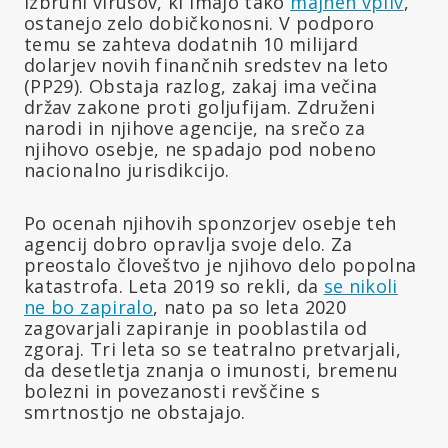
izbruhi virusov, ki imajo tako
majhen vpliv
,
ostanejo zelo dobičkonosni. V podporo
temu se zahteva dodatnih 10 milijard
dolarjev novih finančnih sredstev na leto
(PP29). Obstaja razlog, zakaj ima večina
držav zakone proti goljufijam. Združeni
narodi in njihove agencije, na srečo za
njihovo osebje, ne spadajo pod nobeno
nacionalno jurisdikcijo.
Po ocenah njihovih sponzorjev osebje teh
agencij dobro opravlja svoje delo. Za
preostalo človeštvo je njihovo delo popolna
katastrofa. Leta 2019 so rekli, da
se nikoli
ne bo zapiralo
, nato pa so leta 2020
zagovarjali zapiranje in pooblastila od
zgoraj. Tri leta so se teatralno pretvarjali,
da desetletja znanja o imunosti, bremenu
bolezni in povezanosti revščine s
smrtnostjo ne obstajajo.