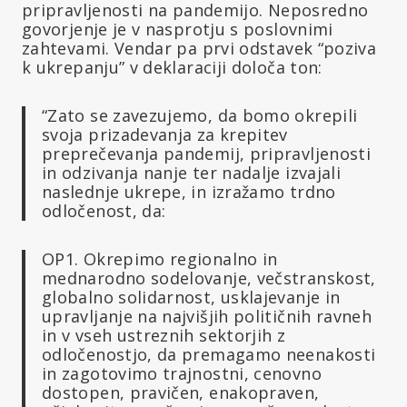
pripravljenosti na pandemijo. Neposredno
govorjenje je v nasprotju s poslovnimi
zahtevami. Vendar pa prvi odstavek “poziva
k ukrepanju” v deklaraciji določa ton:
“Zato se zavezujemo, da bomo okrepili
svoja prizadevanja za krepitev
preprečevanja pandemij, pripravljenosti
in odzivanja nanje ter nadalje izvajali
naslednje ukrepe, in izražamo trdno
odločenost, da:
OP1. Okrepimo regionalno in
mednarodno sodelovanje, večstranskost,
globalno solidarnost, usklajevanje in
upravljanje na najvišjih političnih ravneh
in v vseh ustreznih sektorjih z
odločenostjo, da premagamo neenakosti
in zagotovimo trajnostni, cenovno
dostopen, pravičen, enakopraven,