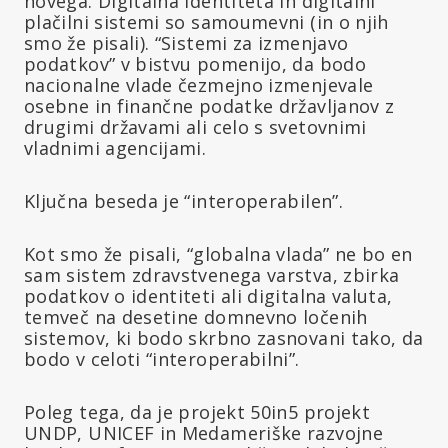
novega. Digitalna identiteta in digitalni
plačilni sistemi so samoumevni (in o njih
smo že pisali). “Sistemi za izmenjavo
podatkov” v bistvu pomenijo, da bodo
nacionalne vlade čezmejno izmenjevale
osebne in finančne podatke državljanov z
drugimi državami ali celo s svetovnimi
vladnimi agencijami.
Ključna beseda je “interoperabilen”.
Kot smo že pisali, “globalna vlada” ne bo en
sam sistem zdravstvenega varstva, zbirka
podatkov o identiteti ali digitalna valuta,
temveč na desetine domnevno ločenih
sistemov, ki bodo skrbno zasnovani tako, da
bodo v celoti “interoperabilni”.
Poleg tega, da je projekt 50in5 projekt
UNDP, UNICEF in Medameriške razvojne