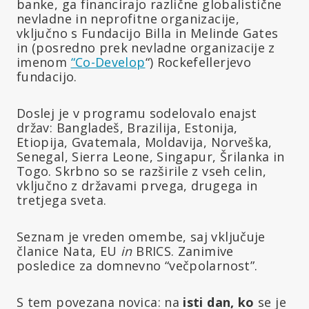
banke, ga financirajo različne globalistične
nevladne in neprofitne organizacije,
vključno s Fundacijo Billa in Melinde Gates
in (posredno prek nevladne organizacije z
imenom
“Co-Develop
“) Rockefellerjevo
fundacijo.
Doslej je v programu sodelovalo enajst
držav: Bangladeš, Brazilija, Estonija,
Etiopija, Gvatemala, Moldavija, Norveška,
Senegal, Sierra Leone, Singapur, Šrilanka in
Togo. Skrbno so se razširile z vseh celin,
vključno z državami prvega, drugega in
tretjega sveta.
Seznam je vreden omembe, saj vključuje
članice Nata, EU
in
BRICS. Zanimive
posledice za domnevno “večpolarnost”.
S tem povezana novica: na
isti dan, ko
se je