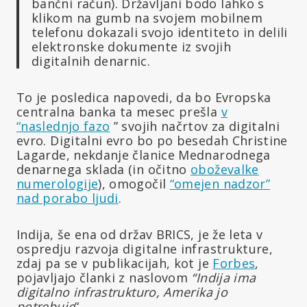
bančni račun). Državljani bodo lahko s
klikom na gumb na svojem mobilnem
telefonu dokazali svojo identiteto in delili
elektronske dokumente iz svojih
digitalnih denarnic.
To je posledica napovedi, da bo Evropska
centralna banka ta mesec prešla
v
“naslednjo fazo
” svojih načrtov za digitalni
evro. Digitalni evro bo po besedah Christine
Lagarde, nekdanje članice Mednarodnega
denarnega sklada (in očitno
oboževalke
numerologije
), omogočil
“omejen nadzor”
nad porabo ljudi
.
Indija, še ena od držav BRICS, je že leta v
ospredju razvoja digitalne infrastrukture,
zdaj pa se v publikacijah, kot je
Forbes
,
pojavljajo članki z naslovom
“Indija ima
digitalno infrastrukturo, Amerika jo
potrebuje
“.