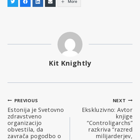
More
Kit Knightly
Navigacija
PREVIOUS
NEXT
Estonija je Svetovno
Ekskluzivno: Avtor
prispevka
zdravstveno
knjige
organizacijo
“Controligarchs”
obvestila, da
razkriva “razred
zavrača pogodbo o
milijarderjev,