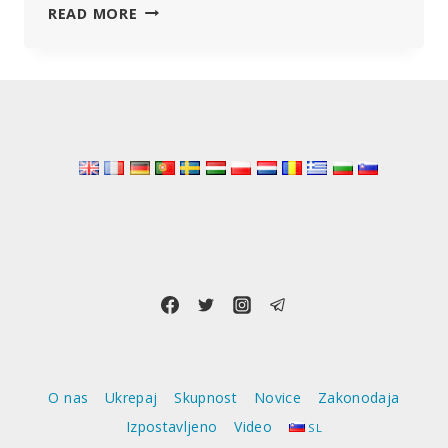
ZDRUŽENI
READ MORE
NARODI
IN
BILL
GATES
PREDSTAVLJATA
NAČRTE
ZA
GLOBALNO
DIGITALNO
INFRASTRUKTURO
“50IN5”
O nas
Ukrepaj
Skupnost
Novice
Zakonodaja
Izpostavljeno
Video
SL