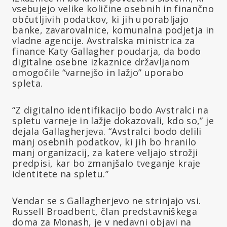
vsebujejo velike količine osebnih in finančno
občutljivih podatkov, ki jih uporabljajo
banke, zavarovalnice, komunalna podjetja in
vladne agencije. Avstralska ministrica za
finance Katy Gallagher poudarja, da bodo
digitalne osebne izkaznice državljanom
omogočile “varnejšo in lažjo” uporabo
spleta.
“Z digitalno identifikacijo bodo Avstralci na
spletu varneje in lažje dokazovali, kdo so,” je
dejala Gallagherjeva. “Avstralci bodo delili
manj osebnih podatkov, ki jih bo hranilo
manj organizacij, za katere veljajo strožji
predpisi, kar bo zmanjšalo tveganje kraje
identitete na spletu.”
Vendar se s Gallagherjevo ne strinjajo vsi.
Russell Broadbent, član predstavniškega
doma za Monash, je v nedavni objavi na