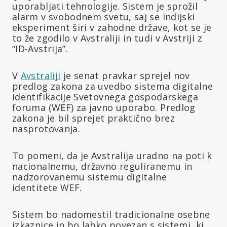
uporabljati tehnologije. Sistem je sprožil
alarm v svobodnem svetu, saj se indijski
eksperiment širi v zahodne države, kot se je
to že zgodilo v Avstraliji in tudi v Avstriji z
“ID-Avstrija”.
V
Avstraliji
je senat pravkar sprejel nov
predlog zakona za uvedbo sistema digitalne
identifikacije Svetovnega gospodarskega
foruma (WEF) za javno uporabo. Predlog
zakona je bil sprejet praktično brez
nasprotovanja.
To pomeni, da je Avstralija uradno na poti k
nacionalnemu, državno reguliranemu in
nadzorovanemu sistemu digitalne
identitete WEF.
Sistem bo nadomestil tradicionalne osebne
izkaznice in bo lahko povezan s sistemi, ki