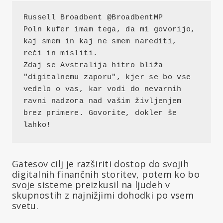
Russell Broadbent @BroadbentMP
Poln kufer imam tega, da mi govorijo, 
kaj smem in kaj ne smem narediti, 
reči in misliti.
Zdaj se Avstralija hitro bliža 
"digitalnemu zaporu", kjer se bo vse 
vedelo o vas, kar vodi do nevarnih 
ravni nadzora nad vašim življenjem 
brez primere. Govorite, dokler še 
lahko!
Gatesov cilj je razširiti dostop do svojih
digitalnih finančnih storitev, potem ko bo
svoje sisteme preizkusil na ljudeh v
skupnostih z najnižjimi dohodki po vsem
svetu.