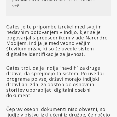
povsem novo razsežnos. .... Pokaži 
več
Gates je te pripombe izrekel med svojim
nedavnim potovanjem v Indijo, kjer se je
pogovarjal s predsednikom vlade Narendro
Modijem. Indija je med vedno večjim
številom držav, ki so že uvedle sistem
digitalne identifikacije za javnost.
Gates trdi, da je Indija “navdih” za druge
države, da sprejmejo ta sistem. Po uvedbi
programa po vsej državi morajo indijski
državljani zdaj za dostop do osnovnih
storitev uporabljati digitalni osebni
dokument.
Čeprav osebni dokumenti niso obvezni, so
ljudje v bistvu izključeni iz družbe, če nočejo