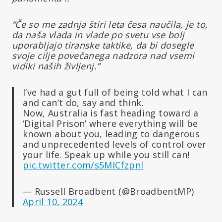
“Če so me zadnja štiri leta česa naučila, je to,
da naša vlada in vlade po svetu vse bolj
uporabljajo tiranske taktike, da bi dosegle
svoje cilje povečanega
nadzora nad vsemi
vidiki naših življenj.”
I’ve had a gut full of being told what I can
and can’t do, say and think.
Now, Australia is fast heading toward a
‘Digital Prison’ where everything will be
known about you, leading to dangerous
and unprecedented levels of control over
your life. Speak up while you still can!
pic.twitter.com/s5MICfzpnl
— Russell Broadbent (@BroadbentMP)
April 10, 2024