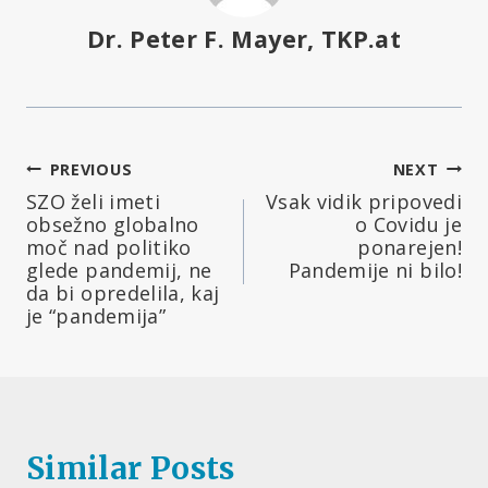
Dr. Peter F. Mayer, TKP.at
Navigacija
PREVIOUS
NEXT
SZO želi imeti
Vsak vidik pripovedi
prispevka
obsežno globalno
o Covidu je
moč nad politiko
ponarejen!
glede pandemij, ne
Pandemije ni bilo!
da bi opredelila, kaj
je “pandemija”
Similar Posts