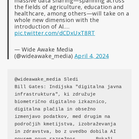
massive data sharing—spanning across
the fields of agriculture, education and
healthcare, among others—will take on a
whole new dimension with the
introduction of AI.…
pic.twitter.com/dCDxUxT8RT
— Wide Awake Media
(@wideawake_media)
April 4, 2024
@wideawake_media Sledi
Bill Gates: Indijska "digitalna javna 
infrastruktura", ki združuje 
biometrično digitalno izkaznico, 
digitalna plačila in obsežno 
izmenjavo podatkov, med drugim na 
področjih kmetijstva, izobraževanja 
in zdravstva, bo z uvedbo dobila AI 