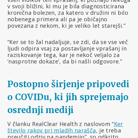
v svoji bližini, ki mu je bila diagnosticirana
kronična bolezen, za katero v družini ni bilo
nobenega primera ali pa je običajno
povezana z nekom, ki je veliko let starejši.”
“Ker se to žal nadaljuje, se zdi, da se vse več
ljudi odpira vsaj za postavljanje vprašanj in
raziskovanje tega, kar je nekoč veljalo za
‘nasprotne dokaze’, da bi našli odgovore.”
Postopno širjenje pripovedi
o COVIDu, ki jih sprejemajo
osrednji mediji
V članku RealClear Health z naslovom “
Ker
število rakov pri mladih narašča
, je treba
preučiti odziv na pandemijo”, so odkrito