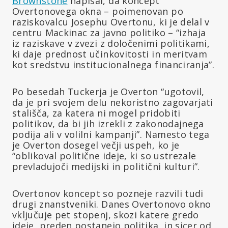
Brownstone
napisal, da koncept
Overtonovega okna – poimenovan po
raziskovalcu Josephu Overtonu, ki je delal v
centru Mackinac za javno politiko – “izhaja
iz raziskave v zvezi z določenimi politikami,
ki daje prednost učinkovitosti in meritvam
kot sredstvu institucionalnega financiranja”.
Po besedah Tuckerja je Overton “ugotovil,
da je pri svojem delu nekoristno zagovarjati
stališča, za katera ni mogel pridobiti
politikov, da bi jih izrekli z zakonodajnega
podija ali v volilni kampanji”. Namesto tega
je Overton dosegel večji uspeh, ko je
“oblikoval politične ideje, ki so ustrezale
prevladujoči medijski in politični kulturi”.
Overtonov koncept so pozneje razvili tudi
drugi znanstveniki. Danes Overtonovo okno
vključuje pet stopenj, skozi katere gredo
ideje, preden postanejo politika, in sicer od