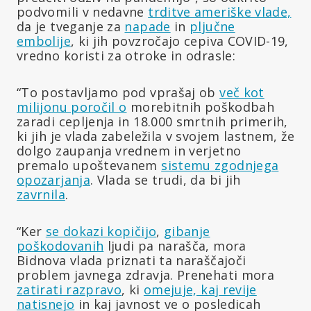
podvomili v nedavne
trditve ameriške vlade,
da je tveganje za
napade
in
pljučne
embolije
, ki jih povzročajo cepiva COVID-19,
vredno koristi za otroke in odrasle:
“To postavljamo pod vprašaj ob
več kot
milijonu poročil o
morebitnih poškodbah
zaradi cepljenja in 18.000 smrtnih primerih,
ki jih je vlada zabeležila v svojem lastnem, že
dolgo zaupanja vrednem in verjetno
premalo upoštevanem
sistemu zgodnjega
opozarjanja
. Vlada se trudi, da bi jih
zavrnila
.
“Ker
se dokazi kopičijo
,
gibanje
poškodovanih
ljudi pa narašča, mora
Bidnova vlada priznati ta naraščajoči
problem javnega zdravja. Prenehati mora
zatirati razpravo
, ki
omejuje, kaj revije
natisnejo
in kaj javnost ve o posledicah