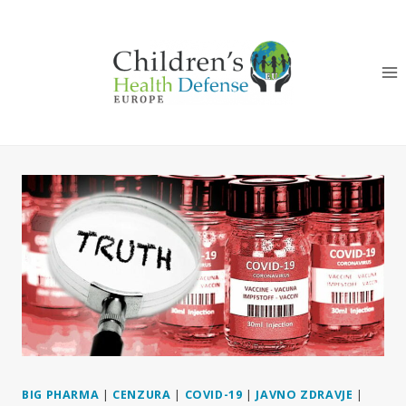
Skip
to
content
BIG PHARMA
|
CENZURA
|
COVID-19
|
JAVNO ZDRAVJE
|