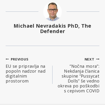
Michael Nevradakis PhD, The
Defender
Navigacija
PREVIOUS
NEXT
EU se pripravlja na
“Nočna mora”:
prispevka
popoln nadzor nad
Nekdanja članica
digitalnim
skupine “Pussycat
prostorom
Dolls” še vedno
okreva po poškodbi
s cepivom COVID