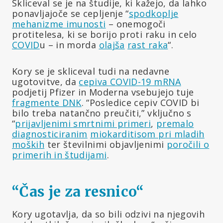
Skliceval se je na študije, ki kažejo, da lahko
ponavljajoče se cepljenje “
spodkoplje
mehanizme imunosti
– onemogoči
protitelesa, ki se borijo proti raku in celo
COVID
u – in morda
olajša
rast raka
“.
Kory se je skliceval tudi na nedavne
ugotovitve, da
cepiva COVID-19 mRNA
podjetij Pfizer in Moderna vsebujejo tuje
fragmente DNK
. “Posledice cepiv COVID bi
bilo treba natančno preučiti,” vključno s
“
prijavljenimi smrtnimi primeri
,
premalo
diagnosticiranim
miokarditisom pri mladih
moških
ter številnimi objavljenimi
poročili o
primerih in študijami
.
“Čas je za resnico
“
Kory ugotavlja, da so bili odzivi na njegovih