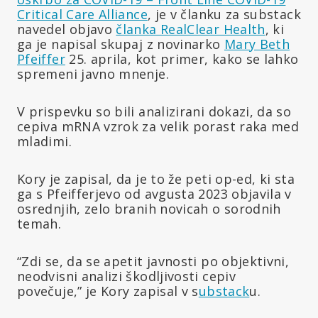
Critical Care Alliance
, je v članku za substack
navedel objavo
članka RealClear Health
, ki
ga je napisal skupaj z novinarko
Mary Beth
Pfeiffer
25. aprila, kot primer, kako se lahko
spremeni javno mnenje.
V prispevku so bili analizirani dokazi, da so
cepiva mRNA vzrok za velik porast raka med
mladimi.
Kory je zapisal, da je to že peti op-ed, ki sta
ga s Pfeifferjevo od avgusta 2023 objavila v
osrednjih, zelo branih novicah o sorodnih
temah.
“Zdi se, da se apetit javnosti po objektivni,
neodvisni analizi škodljivosti cepiv
povečuje,” je Kory zapisal v s
ubstack
u.