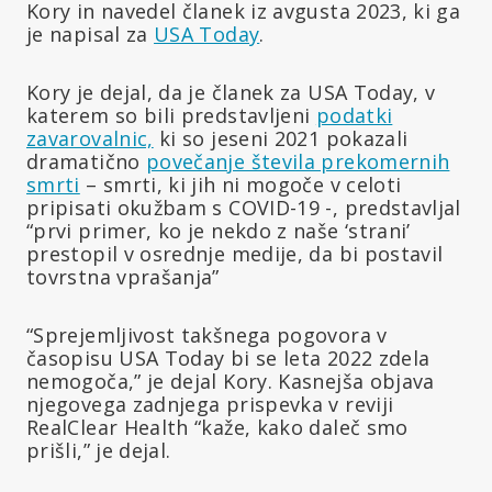
Kory in navedel članek iz avgusta 2023, ki ga
je napisal za
USA Today
.
Kory je dejal, da je članek za USA Today, v
katerem so bili predstavljeni
podatki
zavarovalnic,
ki so jeseni 2021 pokazali
dramatično
povečanje števila prekomernih
smrti
– smrti, ki jih ni mogoče v celoti
pripisati okužbam s COVID-19 -, predstavljal
“prvi primer, ko je nekdo z naše ‘strani’
prestopil v osrednje medije, da bi postavil
tovrstna vprašanja”
“Sprejemljivost takšnega pogovora v
časopisu USA Today bi se leta 2022 zdela
nemogoča,” je dejal Kory. Kasnejša objava
njegovega zadnjega prispevka v reviji
RealClear Health “kaže, kako daleč smo
prišli,” je dejal.