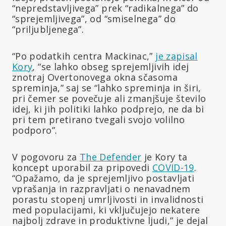
“nepredstavljivega” prek “radikalnega” do
“sprejemljivega”, od “smiselnega” do
“priljubljenega”.
“Po podatkih centra Mackinac,”
je zapisal
Kory
, “se lahko obseg sprejemljivih idej
znotraj Overtonovega okna sčasoma
spreminja,” saj se “lahko spreminja in širi,
pri čemer se povečuje ali zmanjšuje število
idej, ki jih politiki lahko podprejo, ne da bi
pri tem pretirano tvegali svojo volilno
podporo”.
V pogovoru za
The Defender
je Kory ta
koncept uporabil za pripovedi
COVID-19
.
“Opažamo, da je sprejemljivo postavljati
vprašanja in razpravljati o nenavadnem
porastu stopenj umrljivosti in invalidnosti
med populacijami, ki vključujejo nekatere
najbolj zdrave in produktivne ljudi,” je dejal