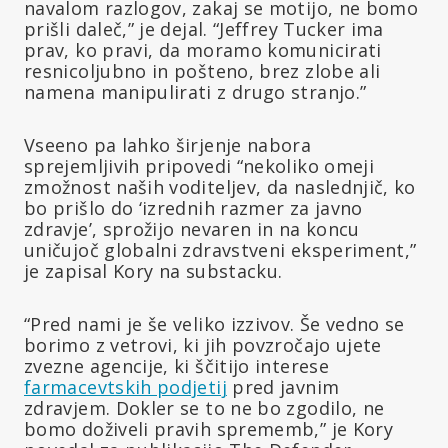
navalom razlogov, zakaj se motijo, ne bomo
prišli daleč,” je dejal. “Jeffrey Tucker ima
prav, ko pravi, da moramo komunicirati
resnicoljubno in pošteno, brez zlobe ali
namena manipulirati z drugo stranjo.”
Vseeno pa lahko širjenje nabora
sprejemljivih pripovedi “nekoliko omeji
zmožnost naših voditeljev, da naslednjič, ko
bo prišlo do ‘izrednih razmer za javno
zdravje’, sprožijo nevaren in na koncu
uničujoč globalni zdravstveni eksperiment,”
je zapisal Kory na substacku.
“Pred nami je še veliko izzivov. Še vedno se
borimo z vetrovi, ki jih povzročajo ujete
zvezne agencije, ki ščitijo interese
farmacevtskih podjetij
pred javnim
zdravjem. Dokler se to ne bo zgodilo, ne
bomo doživeli pravih sprememb,” je Kory