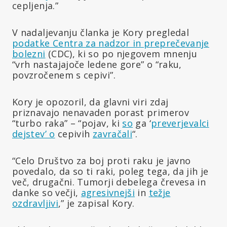
cepljenja.”
V nadaljevanju članka je Kory pregledal
podatke Centra za nadzor in preprečevanje
bolezni
(CDC), ki so po njegovem mnenju
“vrh nastajajoče ledene gore” o “raku,
povzročenem s cepivi”.
Kory je opozoril, da glavni viri zdaj
priznavajo nenavaden porast primerov
“turbo raka” – “pojav, ki
so
ga ‘
preverjevalci
dejstev’ o
cepivih
zavračali
“.
“Celo Društvo za boj proti raku je javno
povedalo, da so ti raki, poleg tega, da jih je
več, drugačni. Tumorji debelega črevesa in
danke so večji,
agresivnejši
in
težje
ozdravljivi
,” je zapisal Kory.