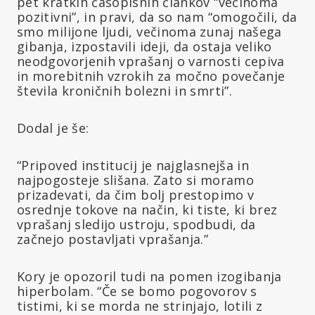
pet kratkih časopisnih člankov “večinoma
pozitivni”, in pravi, da so nam “omogočili, da
smo milijone ljudi, večinoma zunaj našega
gibanja, izpostavili ideji, da ostaja veliko
neodgovorjenih vprašanj o varnosti cepiva
in morebitnih vzrokih za močno povečanje
števila kroničnih bolezni in smrti”.
Dodal je še:
“Pripoved institucij je najglasnejša in
najpogosteje slišana. Zato si moramo
prizadevati, da čim bolj prestopimo v
osrednje tokove na način, ki tiste, ki brez
vprašanj sledijo ustroju, spodbudi, da
začnejo postavljati vprašanja.”
Kory je opozoril tudi na pomen izogibanja
hiperbolam. “Če se bomo pogovorov s
tistimi, ki se morda ne strinjajo, lotili z