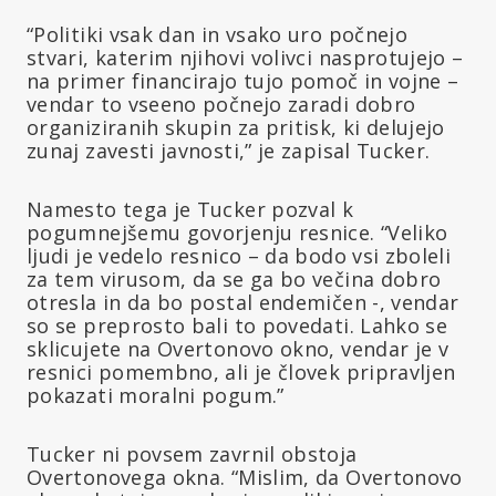
“Politiki vsak dan in vsako uro počnejo
stvari, katerim njihovi volivci nasprotujejo –
na primer financirajo tujo pomoč in vojne –
vendar to vseeno počnejo zaradi dobro
organiziranih skupin za pritisk, ki delujejo
zunaj zavesti javnosti,” je zapisal Tucker.
Namesto tega je Tucker pozval k
pogumnejšemu govorjenju resnice. “Veliko
ljudi je vedelo resnico – da bodo vsi zboleli
za tem virusom, da se ga bo večina dobro
otresla in da bo postal endemičen -, vendar
so se preprosto bali to povedati. Lahko se
sklicujete na Overtonovo okno, vendar je v
resnici pomembno, ali je človek pripravljen
pokazati moralni pogum.”
Tucker ni povsem zavrnil obstoja
Overtonovega okna. “Mislim, da Overtonovo