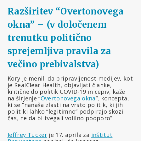
Razširitev “Overtonovega
okna
” – (v določenem
trenutku politično
sprejemljiva pravila za
večino prebivalstva)
Kory je menil, da pripravljenost medijev, kot
je RealClear Health, objavljati članke,
kritične do politik COVID-19 in cepiv, kaže
na širjenje “
Overtonovega okna
“, koncepta,
ki se “nanaša zlasti na vrsto politik, ki jih
politiki lahko “legitimno” podpirajo skozi
čas, ne da bi tvegali volilno podporo”.
Jeffrey Tucker
je 17. aprila za
inštitut