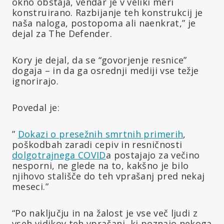
okno obstaja, vendar je v veliki meri
konstruirano. Razbijanje teh konstrukcij je
naša naloga, postopoma ali naenkrat,” je
dejal za The Defender.
Kory je dejal, da se “govorjenje resnice”
dogaja – in da ga osrednji mediji vse težje
ignorirajo.
Povedal je:
”
Dokazi o presežnih smrtnih primerih
,
poškodbah zaradi cepiv in resničnosti
dolgotrajnega COVID
a postajajo za večino
nesporni, ne glede na to, kakšno je bilo
njihovo stališče do teh vprašanj pred nekaj
meseci.”
“Po naključju in na žalost je vse več ljudi z
vseh vidikov teh vprašanj, ki poznajo nekoga