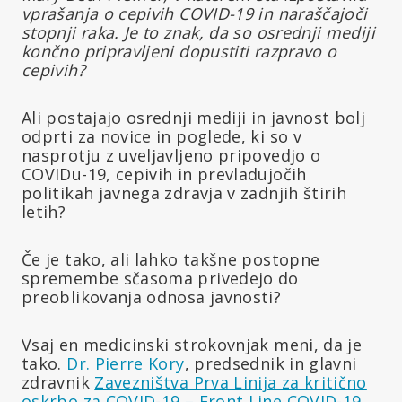
vprašanja o cepivih COVID-19 in naraščajoči
stopnji raka. Je to znak, da so osrednji mediji
končno pripravljeni dopustiti razpravo o
cepivih?
Ali postajajo osrednji mediji in javnost bolj
odprti za novice in poglede, ki so v
nasprotju z uveljavljeno pripovedjo o
COVIDu-19, cepivih in prevladujočih
politikah javnega zdravja v zadnjih štirih
letih?
Če je tako, ali lahko takšne postopne
spremembe sčasoma privedejo do
preoblikovanja odnosa javnosti?
Vsaj en medicinski strokovnjak meni, da je
tako.
Dr. Pierre Kory
, predsednik in glavni
zdravnik
Zavezništva Prva Linija za kritično
oskrbo za COVID-19 – Front Line COVID-19