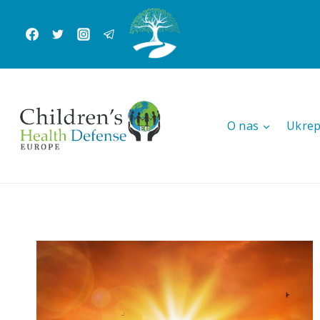
Skip
to
content
O nas
Ukrep