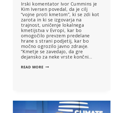
Irski komentator Ivor Cummins je
Kim Iversen povedal, da je cilj
“vojne proti kmetom”, ki se zdi kot
zarota in ki se izgovarja na
trajnost, uničenje lokalnega
kmetijstva v Evropi, kar bo
omogočilo prevzem predelane
hrane s strani podjetij, kar bo
močno ogrozilo javno zdravje.
“Kmetje se zavedajo, da gre
dejansko za neke vrste končni…
OGLEJTE
READ MORE
SI:
“VOJNA
PROTI
KMETOM”
OGROŽA
EVROPSKO
PREHRANSKO
SUVERENOST