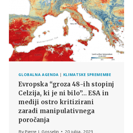
GLOBALNA AGENDA
|
KLIMATSKE SPREMEMBE
Evropska “groza 48-ih stopinj
Celzija, ki je ni bilo”… ESA in
mediji ostro kritizirani
zaradi manipulativnega
poročanja
By
Pierre L Gosselin
20 julija, 2023