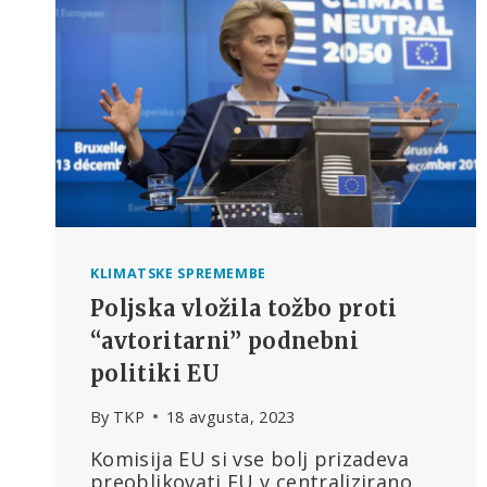
IN
ZDRAVJE
KLIMATSKE SPREMEMBE
Poljska vložila tožbo proti
“avtoritarni” podnebni
politiki EU
By
TKP
18 avgusta, 2023
Komisija EU si vse bolj prizadeva
preoblikovati EU v centralizirano