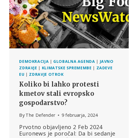
NE
GOVORI
O
PODNEBJU
KOT
O
EKSISTENCIALNI
GROŽNJI”
DEMOKRACIJA
|
GLOBALNA AGENDA
|
JAVNO
ZDRAVJE
|
KLIMATSKE SPREMEMBE
|
ZADEVE
EU
|
ZDRAVJE OTROK
Koliko bi lahko protesti
kmetov stali evropsko
gospodarstvo?
By
The Defender
9 februarja, 2024
Prvotno objavljeno 2 Feb 2024
Euronews je poročal: Da bi sedanje