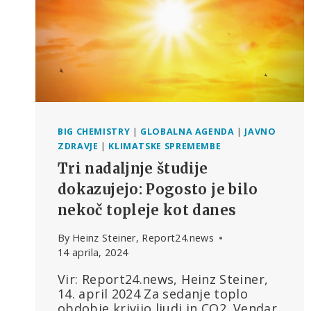
BIG CHEMISTRY
|
GLOBALNA AGENDA
|
JAVNO
ZDRAVJE
|
KLIMATSKE SPREMEMBE
Tri nadaljnje študije
dokazujejo: Pogosto je bilo
nekoč topleje kot danes
By
Heinz Steiner, Report24.news
14 aprila, 2024
Vir: Report24.news, Heinz Steiner,
14. april 2024 Za sedanje toplo
obdobje krivijo ljudi in CO2. Vendar