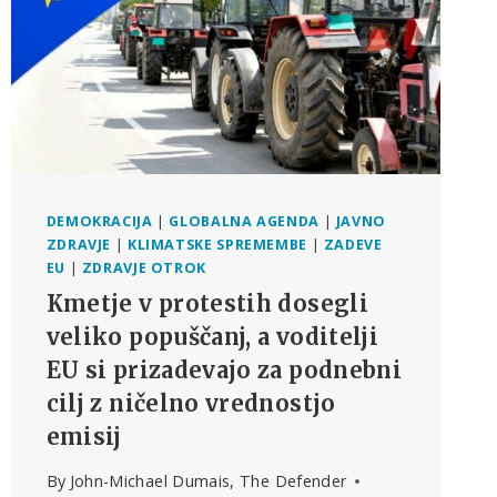
RECIKLIRANJU,
RAZKRIVAJO
DOKUMENTI
DEMOKRACIJA
|
GLOBALNA AGENDA
|
JAVNO
ZDRAVJE
|
KLIMATSKE SPREMEMBE
|
ZADEVE
EU
|
ZDRAVJE OTROK
Kmetje v protestih dosegli
veliko popuščanj, a voditelji
EU si prizadevajo za podnebni
cilj z ničelno vrednostjo
emisij
By
John-Michael Dumais, The Defender