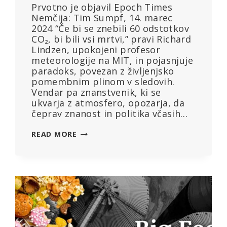
Prvotno je objavil Epoch Times
Nemčija: Tim Sumpf, 14. marec
2024 “Če bi se znebili 60 odstotkov
CO₂, bi bili vsi mrtvi,” pravi Richard
Lindzen, upokojeni profesor
meteorologije na MIT, in pojasnjuje
paradoks, povezan z življenjsko
pomembnim plinom v sledovih.
Vendar pa znanstvenik, ki se
ukvarja z atmosfero, opozarja, da
čeprav znanost in politika včasih…
PROFESOR
READ MORE
METEOROLOGIJE:
“NITI
MEDVLADNI
ODBOR
ZA
PODNEBNE
SPREMEMBE
(MOPS)