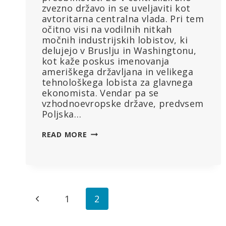
zvezno državo in se uveljaviti kot
avtoritarna centralna vlada. Pri tem
očitno visi na vodilnih nitkah
močnih industrijskih lobistov, ki
delujejo v Bruslju in Washingtonu,
kot kaže poskus imenovanja
ameriškega državljana in velikega
tehnološkega lobista za glavnega
ekonomista. Vendar pa se
vzhodnoevropske države, predvsem
Poljska…
POLJSKA
READ MORE
VLOŽILA
TOŽBO
PROTI
“AVTORITARNI”
PODNEBNI
Page
Previous
POLITIKI
1
2
EU
navigation
Page