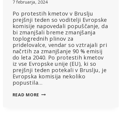
7 februarja, 2024
Po protestih kmetov v Bruslju
prejšnji teden so voditelji Evropske
komisije napovedali popuščanje, da
bi zmanjšali breme zmanjšanja
toplogrednih plinov za
pridelovalce, vendar so vztrajali pri
načrtih za zmanjšanje 90 % emisij
do leta 2040. Po protestih kmetov
iz vse Evropske unije (EU), ki so
prejšnji teden potekali v Bruslju, je
Evropska komisija nekoliko
popustila…
KMETJE
READ MORE
V
PROTESTIH
DOSEGLI
VELIKO
POPUŠČANJ,
A