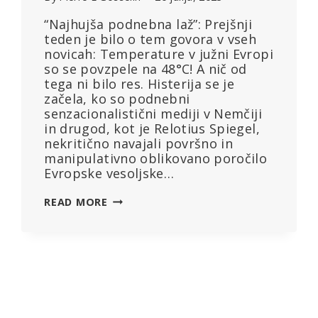
“Najhujša podnebna laž”: Prejšnji
teden je bilo o tem govora v vseh
novicah: Temperature v južni Evropi
so se povzpele na 48°C! A nič od
tega ni bilo res. Histerija se je
začela, ko so podnebni
senzacionalistični mediji v Nemčiji
in drugod, kot je Relotius Spiegel,
nekritično navajali površno in
manipulativno oblikovano poročilo
Evropske vesoljske…
EVROPSKA
READ MORE
“GROZA
48-
IH
STOPINJ
CELZIJA,
KI
JE