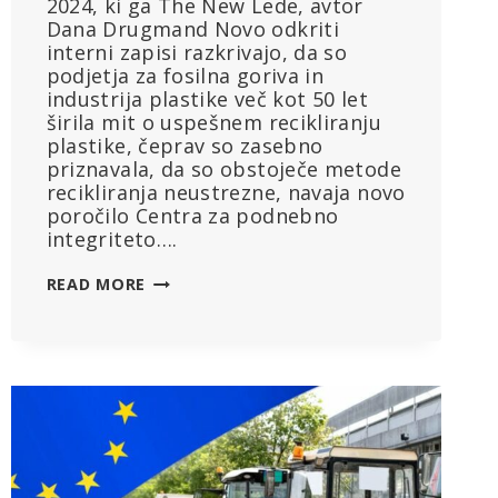
2024, ki ga The New Lede, avtor
Dana Drugmand Novo odkriti
interni zapisi razkrivajo, da so
podjetja za fosilna goriva in
industrija plastike več kot 50 let
širila mit o uspešnem recikliranju
plastike, čeprav so zasebno
priznavala, da so obstoječe metode
recikliranja neustrezne, navaja novo
poročilo Centra za podnebno
integriteto….
50
READ MORE
LET
GOLJUFANJA:
INDUSTRIJA
NAFTNE
IN
PLASTIKE
STA
LAGALI
O