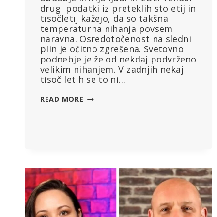
drugi podatki iz preteklih stoletij in
tisočletij kažejo, da so takšna
temperaturna nihanja povsem
naravna. Osredotočenost na sledni
plin je očitno zgrešena. Svetovno
podnebje je že od nekdaj podvrženo
velikim nihanjem. V zadnjih nekaj
tisoč letih se to ni…
TRI
READ MORE
NADALJNJE
ŠTUDIJE
DOKAZUJEJO:
POGOSTO
JE
BILO
NEKOČ
TOPLEJE
KOT
DANES