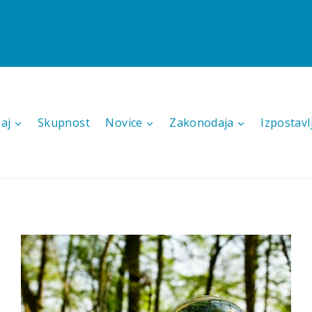
aj
Skupnost
Novice
Zakonodaja
Izpostavl