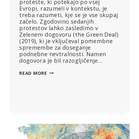
proteste, ki potekajo po vsej
Evropi, razumeli v kontekstu, je
treba razumeti, kje se je vse skupaj
začelo. Zgodovino sedanjih
protestov lahko zasledimo v
Zelenem dogovoru (the Green Deal)
(2019), ki je vključeval pomembne
spremembe za doseganje
podnebne nevtralnosti. Namen
dogovora je bil razogljičenje…
KOLIKO
READ MORE
BI
LAHKO
PROTESTI
KMETOV
STALI
EVROPSKO
GOSPODARSTVO?