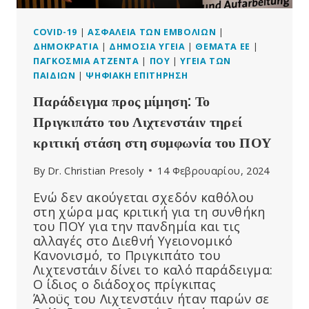
COVID-19
|
ΑΣΦΆΛΕΙΑ ΤΩΝ ΕΜΒΟΛΊΩΝ
|
ΔΗΜΟΚΡΑΤΊΑ
|
ΔΗΜΌΣΙΑ ΥΓΕΊΑ
|
ΘΈΜΑΤΑ ΕΕ
|
ΠΑΓΚΌΣΜΙΑ ΑΤΖΈΝΤΑ
|
ΠΟΥ
|
ΥΓΕΊΑ ΤΩΝ
ΠΑΙΔΙΏΝ
|
ΨΗΦΙΑΚΉ ΕΠΙΤΉΡΗΣΗ
Παράδειγμα προς μίμηση: Το
Πριγκιπάτο του Λιχτενστάιν τηρεί
κριτική στάση στη συμφωνία του ΠΟΥ
By
Dr. Christian Presoly
14 Φεβρουαρίου, 2024
Ενώ δεν ακούγεται σχεδόν καθόλου
στη χώρα μας κριτική για τη συνθήκη
του ΠΟΥ για την πανδημία και τις
αλλαγές στο Διεθνή Υγειονομικό
Κανονισμό, το Πριγκιπάτο του
Λιχτενστάιν δίνει το καλό παράδειγμα:
Ο ίδιος ο διάδοχος πρίγκιπας
Άλοϋς του Λιχτενστάιν ήταν παρών σε