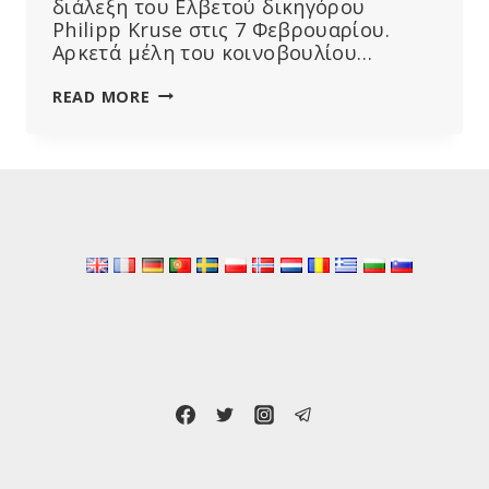
διάλεξη του Ελβετού δικηγόρου
Philipp Kruse στις 7 Φεβρουαρίου.
Αρκετά μέλη του κοινοβουλίου…
ΠΑΡΆΔΕΙΓΜΑ
READ MORE
ΠΡΟΣ
ΜΊΜΗΣΗ:
ΤΟ
ΠΡΙΓΚΙΠΆΤΟ
ΤΟΥ
ΛΙΧΤΕΝΣΤΆΙΝ
ΤΗΡΕΊ
ΚΡΙΤΙΚΉ
ΣΤΆΣΗ
ΣΤΗ
ΣΥΜΦΩΝΊΑ
ΤΟΥ
ΠΟΥ