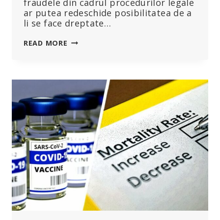
fraudele din cadrul procedurilor legale
ar putea redeschide posibilitatea de a
li se face dreptate…
COPIII,
READ MORE
VACCINURILE
ȘI
AUTISMUL:
VA
PUNE
CAPĂT
O
NOUĂ
STRATEGIE
JURIDICĂ
UNEI
BĂTĂLII
DE
ZECI
DE
ANI
PENTRU