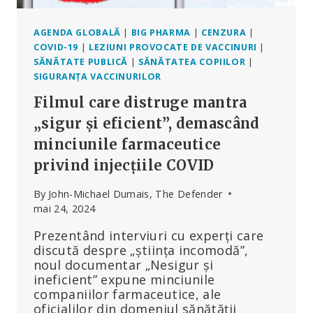
AGENDA GLOBALĂ
|
BIG PHARMA
|
CENZURA
|
COVID-19
|
LEZIUNI PROVOCATE DE VACCINURI
|
SĂNĂTATE PUBLICĂ
|
SĂNĂTATEA COPIILOR
|
SIGURANȚA VACCINURILOR
Filmul care distruge mantra
„sigur și eficient”, demascând
minciunile farmaceutice
privind injecțiile COVID
By
John-Michael Dumais, The Defender
mai 24, 2024
Prezentând interviuri cu experți care
discută despre „știința incomodă”,
noul documentar „Nesigur și
ineficient” expune minciunile
companiilor farmaceutice, ale
oficialilor din domeniul sănătății