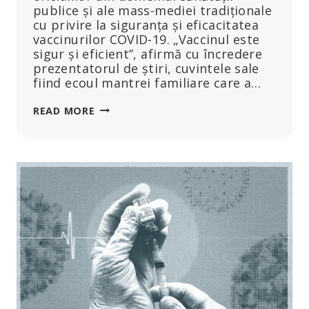
publice și ale mass-mediei tradiționale
cu privire la siguranța și eficacitatea
vaccinurilor COVID-19. „Vaccinul este
sigur și eficient”, afirmă cu încredere
prezentatorul de știri, cuvintele sale
fiind ecoul mantrei familiare care a…
FILMUL
READ MORE
CARE
DISTRUGE
MANTRA
„SIGUR
ȘI
EFICIENT”,
DEMASCÂND
MINCIUNILE
FARMACEUTICE
PRIVIND
INJECȚIILE
COVID