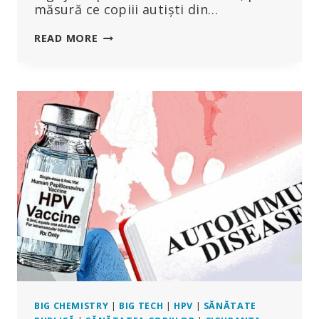
măsură ce copiii autiști din…
‘EPIDEMIA
READ MORE
DE
AUTISM
ESTE
REALĂ,
IAR
CAUZA
EI
ESTE
SUPRAVACCINAREA’:
O
CONVERSAȚIE
CU
MARK
BLAXILL
BIG CHEMISTRY
|
BIG TECH
|
HPV
|
SĂNĂTATE