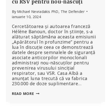
cu RSV pentru nou-născuți
By
Michael Nevradakis PhD, The Defender
ianuarie 10, 2024
Cercetătoarea și autoarea franceză
Hélène Banoun, doctor în științe, s-a
alăturat săptămâna aceasta emisiunii
„Apărătorul în profunzime” pentru a
lua în discuție ceea ce demonstrează
datele despre semnalele de siguranță
asociate anticorpilor monoclonali
administrați nou-născuților pentru
prevenirea virusului sincițial
respirator, sau VSR. Casa Albă a
anunțat luna trecută că va fabrica
230.000 de doze suplimentare…
URMĂRIȚI:
READ MORE
„MAMELE
TREBUIE
SĂ