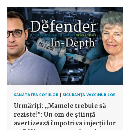
VACCINURI
SUNT
ASOCIATE
UNUI
RISC
CRESCUT
DE
ALTE
INFECȚII
SĂNĂTATEA COPIILOR
|
SIGURANȚA VACCINURILOR
Urmăriți: „Mamele trebuie să
reziste!”: Un om de știință
avertizează împotriva injecțiilor