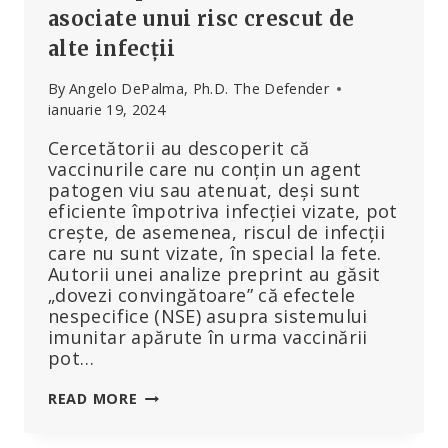
asociate unui risc crescut de
alte infecții
By
Angelo DePalma, Ph.D. The Defender
ianuarie 19, 2024
Cercetătorii au descoperit că
vaccinurile care nu conțin un agent
patogen viu sau atenuat, deși sunt
eficiente împotriva infecției vizate, pot
crește, de asemenea, riscul de infecții
care nu sunt vizate, în special la fete.
Autorii unei analize preprint au găsit
„dovezi convingătoare” că efectele
nespecifice (NSE) asupra sistemului
imunitar apărute în urma vaccinării
pot…
UNELE
READ MORE
TIPURI
DE