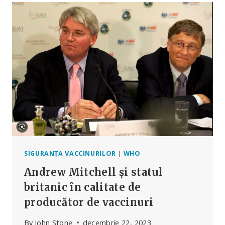
REZISTE!”:
UN
OM
DE
ȘTIINȚĂ
AVERTIZEAZĂ
ÎMPOTRIVA
INJECȚIILOR
CU
RSV
PENTRU
NOU-
NĂSCUȚI
SIGURANȚA VACCINURILOR
|
WHO
Andrew Mitchell și statul
britanic în calitate de
producător de vaccinuri
By
John Stone
decembrie 22, 2023