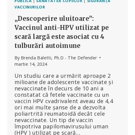
PUBLICĂ
|
SĂNĂTATEA COPIILOR
|
SIGURANȚA
VACCINURILOR
„Descoperire uluitoare”:
Vaccinul anti-HPV utilizat pe
scară largă este asociat cu 4
tulburări autoimune
By
Brenda Baletti, Ph.D - The Defender
martie 14, 2024
Un studiu care a urmărit aproape 2
milioane de adolescente vaccinate și
nevaccinate în decurs de 10 ani a
constatat că fetele vaccinate cu un
vaccin HPV cvadrivalent aveau de 4,4
ori mai multe șanse de a dezvolta
poliartrită reumatoidă decât cele
nevaccinate. Un tip de vaccin
împotriva papilomavirusului uman
(HPV ) utilizat pe scară…