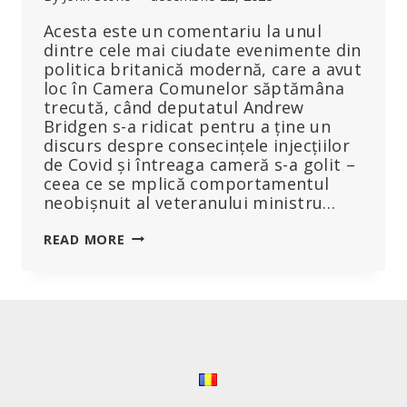
Acesta este un comentariu la unul
dintre cele mai ciudate evenimente din
politica britanică modernă, care a avut
loc în Camera Comunelor săptămâna
trecută, când deputatul Andrew
Bridgen s-a ridicat pentru a ține un
discurs despre consecințele injecțiilor
de Covid și întreaga cameră s-a golit –
ceea ce se mplică comportamentul
neobișnuit al veteranului ministru…
ANDREW
READ MORE
MITCHELL
ȘI
STATUL
BRITANIC
ÎN
CALITATE
DE
PRODUCĂTOR