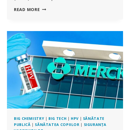
„DESCOPERIRE
READ MORE
ULUITOARE”:
VACCINUL
ANTI-
HPV
UTILIZAT
PE
SCARĂ
LARGĂ
ESTE
ASOCIAT
CU
4
TULBURĂRI
AUTOIMUNE
BIG CHEMISTRY
|
BIG TECH
|
HPV
|
SĂNĂTATE
PUBLICĂ
|
SĂNĂTATEA COPIILOR
|
SIGURANȚA