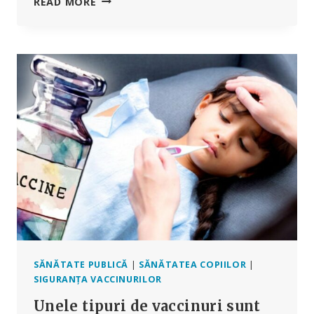
FĂRĂ
READ MORE
JENA
CELOR
140
DE
PROCESE,
MERCK
VA
TESTA
UN
NOU
VACCIN
HPV
CU
O
SINGURĂ
DOZĂ
SĂNĂTATE PUBLICĂ
|
SĂNĂTATEA COPIILOR
|
SIGURANȚA VACCINURILOR
Unele tipuri de vaccinuri sunt