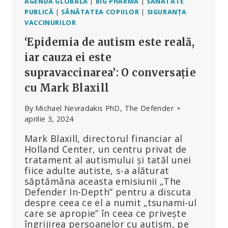
18
AGENDA GLOBALĂ
|
BIG PHARMA
|
SĂNĂTATE
ȘI
PUBLICĂ
|
SĂNĂTATEA COPIILOR
|
SIGURANȚA
39
VACCINURILOR
DE
‘Epidemia de autism este reală,
ANI
iar cauza ei este
supravaccinarea’: O conversație
cu Mark Blaxill
By
Michael Nevradakis PhD, The Defender
aprilie 3, 2024
Mark Blaxill, directorul financiar al
Holland Center, un centru privat de
tratament al autismului și tatăl unei
fiice adulte autiste, s-a alăturat
săptămâna aceasta emisiunii „The
Defender In-Depth” pentru a discuta
despre ceea ce el a numit „tsunami-ul
care se apropie” în ceea ce privește
îngrijirea persoanelor cu autism, pe