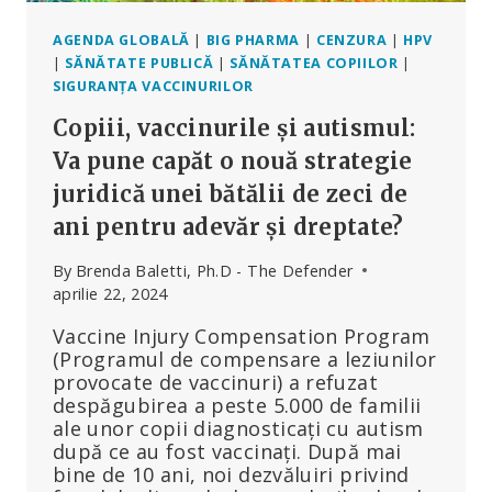
AGENDA GLOBALĂ
|
BIG PHARMA
|
CENZURA
|
HPV
|
SĂNĂTATE PUBLICĂ
|
SĂNĂTATEA COPIILOR
|
SIGURANȚA VACCINURILOR
Copiii, vaccinurile și autismul:
Va pune capăt o nouă strategie
juridică unei bătălii de zeci de
ani pentru adevăr și dreptate?
By
Brenda Baletti, Ph.D - The Defender
aprilie 22, 2024
Vaccine Injury Compensation Program
(Programul de compensare a leziunilor
provocate de vaccinuri) a refuzat
despăgubirea a peste 5.000 de familii
ale unor copii diagnosticați cu autism
după ce au fost vaccinați. După mai
bine de 10 ani, noi dezvăluiri privind