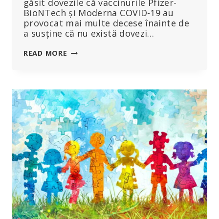
găsit dovezile că vaccinurile Pfizer-
BioNTech și Moderna COVID-19 au
provocat mai multe decese înainte de
a susține că nu există dovezi…
EXCLUSIV:
READ MORE
CDC
A
GĂSIT
DOVEZI
CĂ
VACCINURILE
COVID-
19
AU
CAUZAT
DECESE