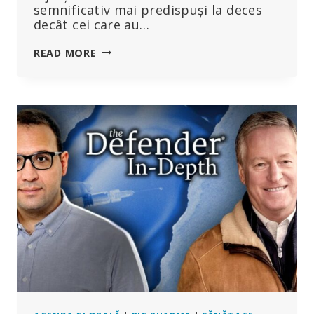
semnificativ mai predispuși la deces
decât cei care au…
MAI
READ MORE
MULTE
INJECȚII
COVID
SUNT
ASOCIATE
CU
RATE
MAI
MARI
DE
MORTALITATE
LA
PERSOANELE
CU
VÂRSTE
CUPRINSE
ÎNTRE