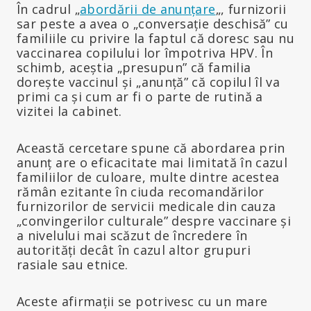
În cadrul „
abordării de anunțare
„, furnizorii
sar peste a avea o „conversație deschisă” cu
familiile cu privire la faptul că doresc sau nu
vaccinarea copilului lor împotriva HPV. În
schimb, aceștia „presupun” că familia
dorește vaccinul și „anunță” că copilul îl va
primi ca și cum ar fi o parte de rutină a
vizitei la cabinet.
Această cercetare spune că abordarea prin
anunț are o eficacitate mai limitată în cazul
familiilor de culoare, multe dintre acestea
rămân ezitante în ciuda recomandărilor
furnizorilor de servicii medicale din cauza
„convingerilor culturale” despre vaccinare și
a nivelului mai scăzut de încredere în
autorități decât în cazul altor grupuri
rasiale sau etnice.
Aceste afirmații se potrivesc cu un mare