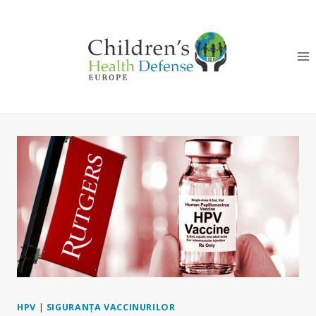
Skip
to
content
HPV
|
SIGURANȚA VACCINURILOR