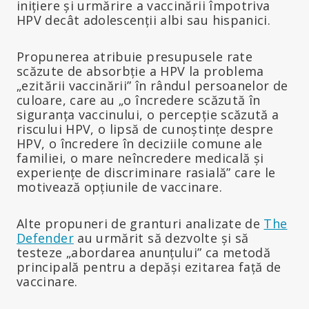
inițiere și urmărire a vaccinării împotriva
HPV decât adolescenții albi sau hispanici.
Propunerea atribuie presupusele rate
scăzute de absorbție a HPV la problema
„ezitării vaccinării” în rândul persoanelor de
culoare, care au „o încredere scăzută în
siguranța vaccinului, o percepție scăzută a
riscului HPV, o lipsă de cunoștințe despre
HPV, o încredere în deciziile comune ale
familiei, o mare neîncredere medicală și
experiențe de discriminare rasială” care le
motivează opțiunile de vaccinare.
Alte propuneri de granturi analizate de
The
Defender
au urmărit să dezvolte și să
testeze „abordarea anunțului” ca metodă
principală pentru a depăși ezitarea față de
vaccinare.