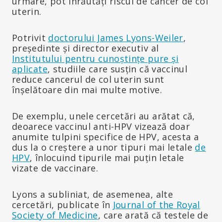
urmare, pot înrăutăți riscul de cancer de col
uterin.
Potrivit
doctorului James Lyons-Weiler
,
președinte și director executiv al
Institutului pentru cunoștințe pure și
aplicate
, studiile care susțin că vaccinul
reduce cancerul de col uterin sunt
înșelătoare din mai multe motive.
De exemplu, unele cercetări au arătat că,
deoarece vaccinul anti-HPV vizează doar
anumite tulpini specifice de HPV, acesta a
dus la o creștere a unor tipuri mai letale
de
HPV
, înlocuind tipurile mai puțin letale
vizate de vaccinare.
Lyons a subliniat, de asemenea, alte
cercetări, publicate în
Journal of the Royal
Society of Medicine
, care arată că testele de