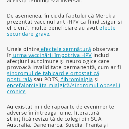
această tendință s-a inversat.
De asemenea, în ciuda faptului că Merck a
prezentat vaccinul anti-HPV ca fiind „sigur și
eficient”, multe beneficiare au avut
efecte
secundare grave
.
Unele dintre
efectele semnătură
observate
în
urma vaccinării împotriva HPV
includ
afecțiuni autoimune și neurologice care
provoacă invaliditate permanentă, cum ar fi
sindromul de tahicardie ortostatică
posturală
sau POTS,
fibromialgia
și
encefalomielita mialgică/sindromul oboselii
cronice
.
Au existat mii de rapoarte de evenimente
adverse în întreaga lume, literatură
științifică revizuită de colegi din SUA,
Australia, Danemarca, Suedia, Franța și