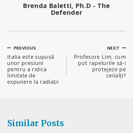
Brenda Baletti, Ph.D - The
Defender
Navigare
PREVIOUS
NEXT
Italia este supusă
Profesore Lim, cum
în
unor presiuni
pot rapelurile să-i
pentru a ridica
protejeze pe
articole
limitele de
ceilalți?
expunere la radiații
Similar Posts