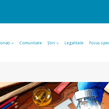
ionați
Comunitate
Știri
Legalitate
Focus spec