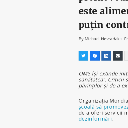
este alime
puțin cont
By
Michael Nevradakis P
OMS își extinde ini
sănătatea”. Criticii
părinților și de a e
Organizația Mondială
școală să promove
de a oferi servicii
dezinformări
.