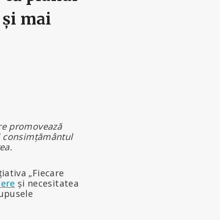
 și mai
care promovează
oli consimțământul
ea.
țiativa „Fiecare
dere
și necesitatea
upusele