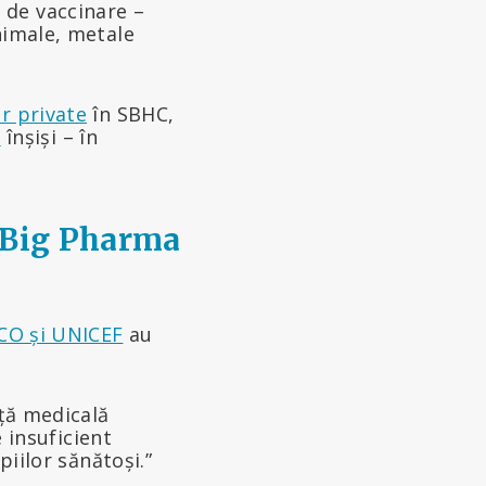
 de vaccinare –
nimale, metale
or private
în SBHC,
s
înșiși – în
l Big Pharma
O și UNICEF
au
ță medicală
e insuficient
piilor sănătoși.”