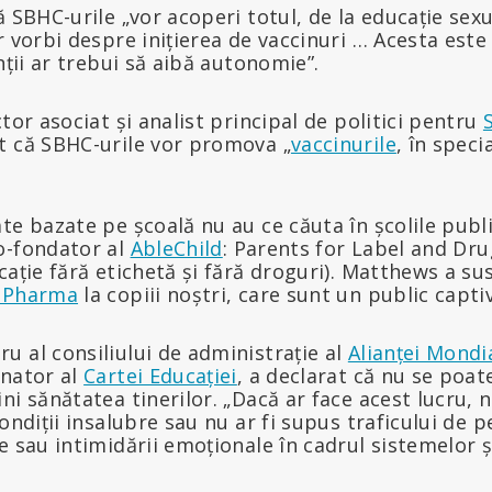
ă SBHC-urile „vor acoperi totul, de la educație sexu
r vorbi despre inițierea de vaccinuri … Acesta est
nții ar trebui să aibă autonomie”.
tor asociat și analist principal de politici pentru
at că SBHC-urile vor promova „
vaccinurile
, în speci
te bazate pe școală nu au ce căuta în școlile publi
o-fondator al
AbleChild
: Parents for Label and Dr
cație fără etichetă și fără droguri). Matthews a su
 Pharma
la copiii noștri, care sunt un public captiv
 al consiliului de administrație al
Alianței Mondi
nator al
Cartei Educației
, a declarat că nu se poat
ni sănătatea tinerilor. „Dacă ar face acest lucru, n
condiții insalubre sau nu ar fi supus traficului de 
e sau intimidării emoționale în cadrul sistemelor șc