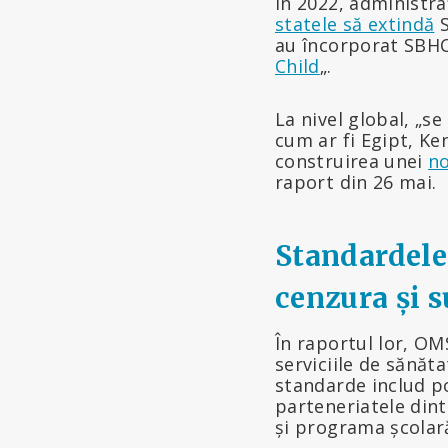
În 2022, administra
statele să extindă
S
au încorporat SBHC-
Child
„.
La nivel global, „s
cum ar fi Egipt, Ke
construirea unei
no
raport din 26 mai.
Standardele
cenzura și 
În raportul lor, O
serviciile de sănăt
standarde includ po
parteneriatele dint
și programa școlar