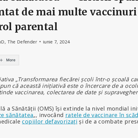
ntat de mai multe vaccinuri
rol parental
hD, The Defender
iunie 7, 2024
More
țiativa „Transformarea fiecărei școli într-o școală 
 spun că această inițiativă este o încercare de a oc
xtinde vaccinarea, colectarea de date și supravegher
 a Sănătății (OMS) își extinde la nivel mondial ini
ze sănătatea
„, invocând
ratele de vaccinare în scă
 medicale
copiilor defavorizați
și de a combate pres