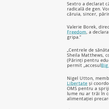
Sextro a declarat c
radicală de gen. Vo
căruia, sincer, pări
Valerie Borek, direc
Freedom
, a declar
gripa.”
„Centrele de sănăta
Sheila Matthews, c
(Părinți pentru edu
permit „accesul
Big
Nigel Utton, membru
Libertate
și coordo
OMS pentru a spriji
lume nu ar trăi în 
alimentației precar