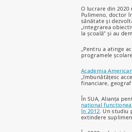
O lucrare din 2020 
Pulimeno, doctor î
sănătate și dezvolt
„integrarea obiecti
la școală” și au de
„Pentru a atinge ac
programele școlare 
Academia American
„îmbunătățesc acces
financiare, geografi
În SUA, Alianța pen
național funcțione
în 2012
. Un studiu
extindere suplimen