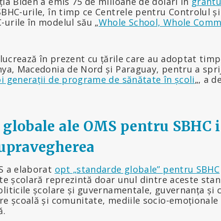
ția Biden a emis 75 de milioane de dolari în
grantu
BHC-urile, în timp ce Centrele pentru Controlul și
urile în modelul său „
Whole School, Whole Comm
e lucrează în prezent cu țările care au adoptat tim
nya, Macedonia de Nord și Paraguay, pentru a sprij
i generații de programe de sănătate în școli
„, a d
 globale ale OMS pentru SBHC 
supravegherea
MS a elaborat
opt „standarde globale” pentru SBHC
ate școlară reprezintă doar unul dintre aceste stan
liticile școlare și guvernamentale, guvernanța și 
re școală și comunitate, mediile socio-emoționale și
ă.