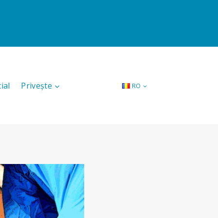
ial
Privește
RO