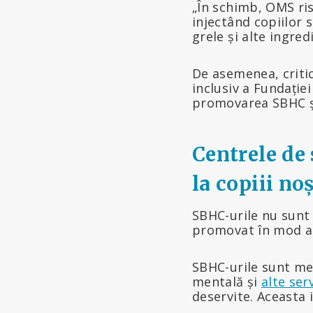
„În schimb, OMS ri
injectând copiilor 
grele și alte ingre
De asemenea, criti
inclusiv a Fundației
promovarea SBHC și
Centrele de 
la copiii noș
SBHC-urile nu sunt
promovat în mod ac
SBHC-urile sunt me
mentală și
alte ser
deservite. Aceasta