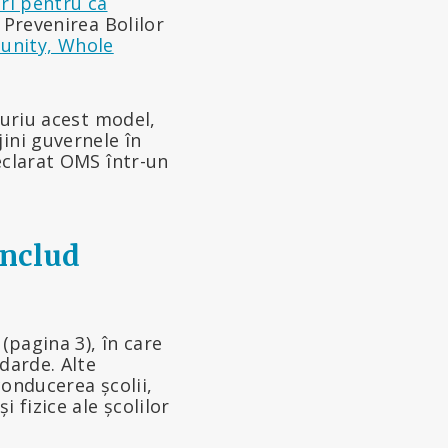
ri pentru ca
 Prevenirea Bolilor
unity, Whole
puriu acest model,
ini guvernele în
eclarat OMS într-un
includ
(pagina 3), în care
darde. Alte
conducerea școlii,
 fizice ale școlilor