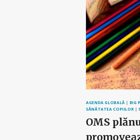
AGENDA GLOBALĂ
|
BIG
SĂNĂTATEA COPIILOR
|
OMS plănui
promovează