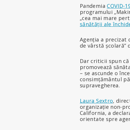
Pandemia
COVID-1
programului „Makin
„cea mai mare per
sănătății ale închid
Agenția a precizat 
de vârstă școlară” 
Dar criticii spun că
promovează sănătat
– se ascunde o înc
consimțământul pări
supravegherea.
Laura Sextro
, dire
organizație non-prof
California, a decla
orientate spre agen