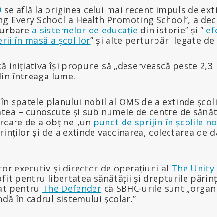
9
se află la originea celui mai recent impuls de ext
g Every School a Health Promoting School”, a dec
turbare
a sistemelor de educație
din istorie” și ”
ef
erii în masă a școlilor
” și alte perturbări legate d
că inițiativa își propune să „deservească peste 2,3 
din întreaga lume.
 în spatele planului nobil al OMS de a extinde școli
ea – cunoscute și sub numele de centre de sănăta
ercare de a obține „un
punct de sprijin în școlile n
nților și de a extinde vaccinarea, colectarea de d
ctor executiv și director de operațiuni al
The Unity 
it pentru libertatea sănătății și drepturile părinți
rat pentru
The Defender
că SBHC-urile sunt „organiz
dă în cadrul sistemului școlar.”