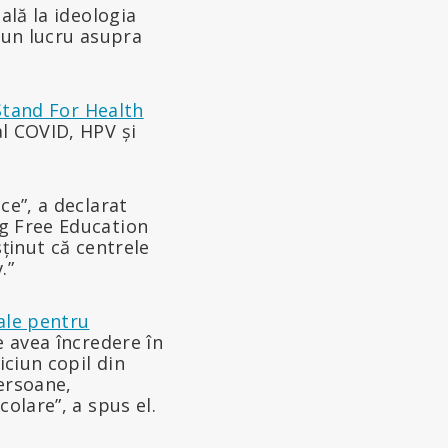
ală la ideologia
e un lucru asupra
Stand For Health
al COVID, HPV și
ce”, a declarat
ug Free Education
sținut că centrele
.”
ale pentru
e avea încredere în
iciun copil din
persoane,
olare”, a spus el.