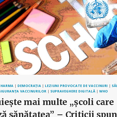
 PHARMA
|
DEMOCRAȚIA
|
LEZIUNI PROVOCATE DE VACCINURI
|
SĂ
SIGURANȚA VACCINURILOR
|
SUPRAVEGHERE DIGITALĂ
|
WHO
ește mai multe „școli care
 sănătatea” – Criticii spun