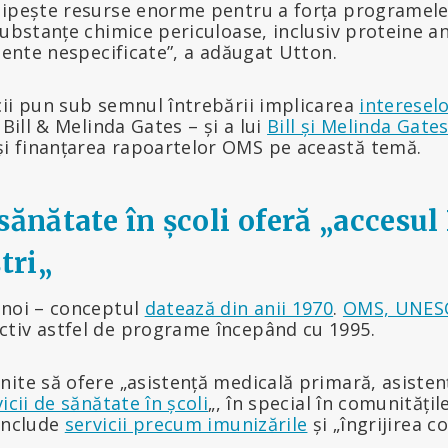
sipește resurse enorme pentru a forța programele
substanțe chimice periculoase, inclusiv proteine a
diente nespecificate”, a adăugat Utton.
cii pun sub semnul întrebării implicarea
interesel
 Bill & Melinda Gates – și a lui
Bill și Melinda Gate
 finanțarea rapoartelor OMS pe această temă.
sănătate în școli oferă „accesu
tri
„
 noi – conceptul
datează din anii 1970
.
OMS, UNESC
tiv astfel de programe începând cu 1995.
nite să ofere „asistență medicală primară, asisten
vicii de sănătate în școli
„, în special în comunitățil
 include
servicii precum imunizările
și „îngrijirea co