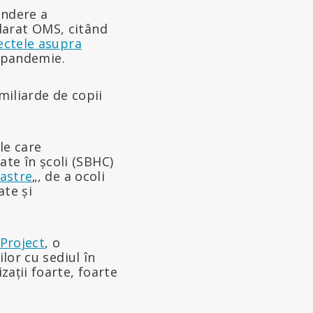
indere a
larat OMS, citând
ectele asupra
e pandemie.
miliarde de copii
le care
te în școli (SBHC)
oastre
„, de a ocoli
ate și
Project
, o
lor cu sediul în
ații foarte, foarte