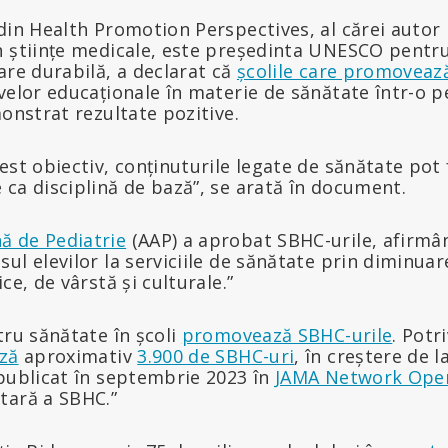
din Health Promotion Perspectives, al cărei autor
n științe medicale, este președinta UNESCO pentr
are durabilă, a declarat că
școlile care promoveaz
velor educaționale în materie de sănătate într-o p
monstrat rezultate pozitive.
est obiectiv, conținuturile legate de sănătate pot 
ca disciplină de bază”, se arată în document.
ă de Pediatrie
(AAP) a aprobat SBHC-urile, afirmâ
ul elevilor la serviciile de sănătate prin diminuar
ce, de vârstă și culturale.”
tru sănătate în școli
promovează SBHC-urile
. Potri
ază
aproximativ
3.900 de SBHC-uri
, în creștere de 
 publicat în septembrie 2023 în
JAMA Network Ope
tară a SBHC.”