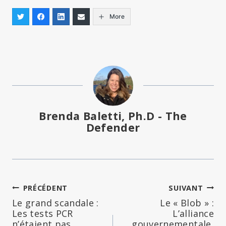
More
Brenda Baletti, Ph.D - The
Defender
Navigation
PRÉCÉDENT
SUIVANT
Le grand scandale :
Le « Blob » :
de
Les tests PCR
L’alliance
n’étaient pas
gouvernementale,