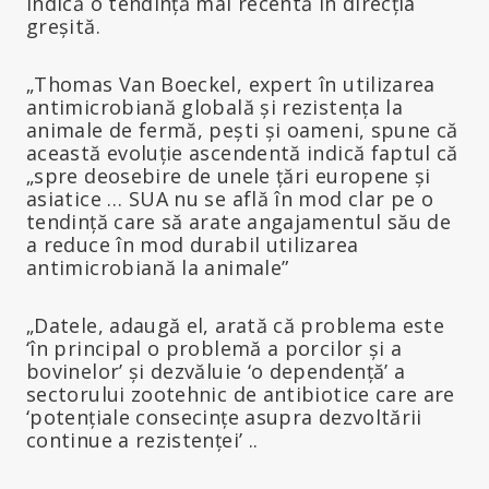
indică o tendință mai recentă în direcția
greșită.
„Thomas Van Boeckel, expert în utilizarea
antimicrobiană globală și rezistența la
animale de fermă, pești și oameni, spune că
această evoluție ascendentă indică faptul că
„spre deosebire de unele țări europene și
asiatice … SUA nu se află în mod clar pe o
tendință care să arate angajamentul său de
a reduce în mod durabil utilizarea
antimicrobiană la animale”
„Datele, adaugă el, arată că problema este
‘în principal o problemă a porcilor și a
bovinelor’ și dezvăluie ‘o dependență’ a
sectorului zootehnic de antibiotice care are
‘potențiale consecințe asupra dezvoltării
continue a rezistenței’ ..