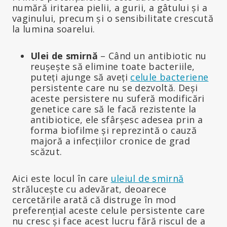
numără iritarea pielii, a gurii, a gâtului și a
vaginului, precum și o sensibilitate crescută
la lumina soarelui.
Ulei de smirnă
– Când un antibiotic nu
reușește să elimine toate bacteriile,
puteți ajunge să aveți
celule bacteriene
persistente care nu se dezvoltă. Deși
aceste persistere nu suferă modificări
genetice care să le facă rezistente la
antibiotice, ele sfârșesc adesea prin a
forma biofilme și reprezintă o cauză
majoră a infecțiilor cronice de grad
scăzut.
Aici este locul în care
uleiul de smirnă
strălucește cu adevărat, deoarece
cercetările arată că distruge în mod
preferențial aceste celule persistente care
nu cresc și face acest lucru fără riscul de a