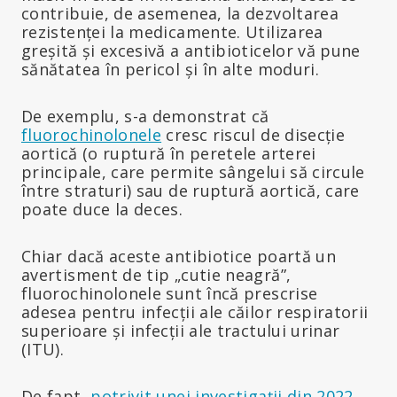
contribuie, de asemenea, la dezvoltarea
rezistenței la medicamente. Utilizarea
greșită și excesivă a antibioticelor vă pune
sănătatea în pericol și în alte moduri.
De exemplu, s-a demonstrat că
fluorochinolonele
cresc riscul de disecție
aortică (o ruptură în peretele arterei
principale, care permite sângelui să circule
între straturi) sau de ruptură aortică, care
poate duce la deces.
Chiar dacă aceste antibiotice poartă un
avertisment de tip „cutie neagră”,
fluorochinolonele sunt încă prescrise
adesea pentru infecții ale căilor respiratorii
superioare și infecții ale tractului urinar
(ITU).
De fapt,
potrivit unei investigații din 2022
,