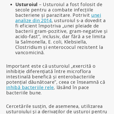
Usturoiul
– Usturoiul a fost folosit de
secole pentru a combate infecțiile
bacteriene și parazitare. Potrivit
unei
analize din 2014
, usturoiul s-a dovedit a
fi eficient împotriva „unei pleiade de
bacterii gram-pozitive, gram-negative și
acido-fast”, inclusiv, dar fără a se limita
la Salmonella, E. coli, Klebsiella,
Clostridium și enterococul rezistent la
vancomicină.
Important este că usturoiul „exercită o
inhibiție diferențiată între microflora
intestinală benefică și enterobacteriile
potențial dăunătoare”, ceea ce înseamnă că
inhibă bacteriile rele
, lăsând în pace
bacteriile bune.
Cercetările susțin, de asemenea, utilizarea
usturoiului și a derivaților de usturoi pentru