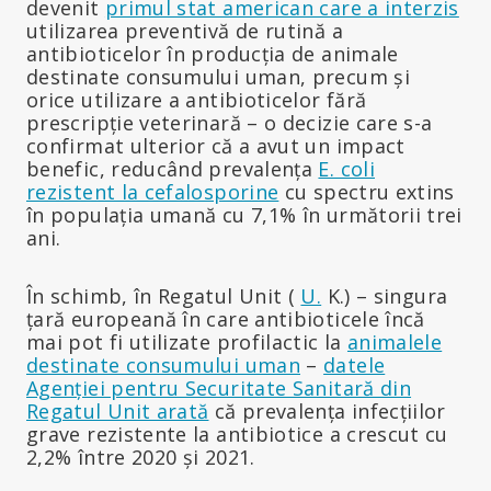
devenit
primul stat american care a interzis
utilizarea preventivă de rutină a
antibioticelor în producția de animale
destinate consumului uman, precum și
orice utilizare a antibioticelor fără
prescripție veterinară – o decizie care s-a
confirmat ulterior că a avut un impact
benefic, reducând prevalența
E. coli
rezistent la cefalosporine
cu spectru extins
în populația umană cu 7,1% în următorii trei
ani.
În schimb, în Regatul Unit (
U.
K.) – singura
țară europeană în care antibioticele încă
mai pot fi utilizate profilactic la
animalele
destinate consumului uman
–
datele
Agenției pentru Securitate Sanitară din
Regatul Unit arată
că prevalența infecțiilor
grave rezistente la antibiotice a crescut cu
2,2% între 2020 și 2021.