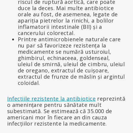
riscul de ruptură aortică, care poate
duce la deces. Mai multe antibiotice
orale au fost, de asemenea, legate de
apariția pietrelor la rinichi, a bolilor
inflamatorii intestinale (BII) și a
cancerului colorectal.
Printre antimicrobienele naturale care
nu par să favorizeze rezistența la
medicamente se numără usturoiul,
ghimbirul, echinaceea, goldenseal,
uleiul de smirnă, uleiul de cimbru, uleiul
de oregano, extractul de cuișoare,
extractul de frunze de măslin și argintul
coloidal.
Infecțiile rezistente la antibiotice
reprezintă
o amenințare pentru sănătate mult
subestimată. Se estimează că 35.000 de
americani mor în fiecare an din cauza
infecțiilor rezistente la medicamente.