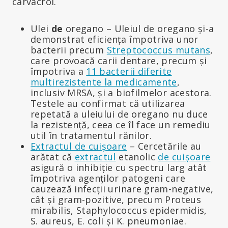
carvacrol.
Ulei
de
oregano – Uleiul de oregano și-a
demonstrat eficiența împotriva unor
bacterii precum
Streptococcus mutans
,
care provoacă carii dentare, precum și
împotriva a
11 bacterii diferite
multirezistente la medicamente
,
inclusiv MRSA, și a biofilmelor acestora.
Testele au confirmat că utilizarea
repetată a uleiului de oregano nu duce
la rezistență, ceea ce îl face un remediu
util în tratamentul rănilor.
Extractul de cuișoare
– Cercetările au
arătat că
extractul
etanolic
de cuișoare
asigură o inhibiție cu spectru larg atât
împotriva agenților patogeni care
cauzează infecții urinare gram-negative,
cât și gram-pozitive, precum Proteus
mirabilis, Staphylococcus epidermidis,
S. aureus, E. coli și K. pneumoniae.