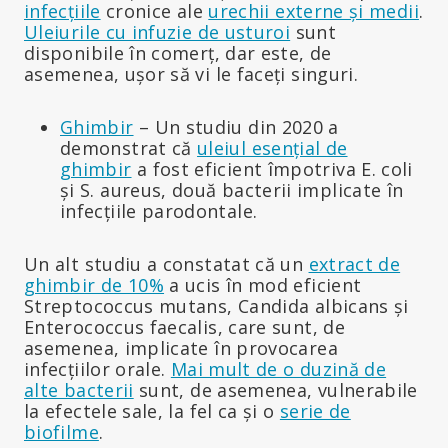
infecțiile
cronice ale
urechii externe și medii
.
Uleiurile cu infuzie de usturoi
sunt
disponibile în comerț, dar este, de
asemenea, ușor să vi le faceți singuri.
Ghimbir
– Un studiu din 2020 a
demonstrat că
uleiul esențial de
ghimbir
a fost eficient împotriva E. coli
și S. aureus, două bacterii implicate în
infecțiile parodontale.
Un alt studiu a constatat că un
extract de
ghimbir de 10%
a ucis în mod eficient
Streptococcus mutans, Candida albicans și
Enterococcus faecalis, care sunt, de
asemenea, implicate în provocarea
infecțiilor orale.
Mai mult de o duzină de
alte bacterii
sunt, de asemenea, vulnerabile
la efectele sale, la fel ca și o
serie de
biofilme
.