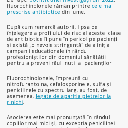
fluorochinolonele rămân printre
cele mai
prescrise antibiotice
din lume.
După cum remarcă autorii, lipsa de
înțelegere a profilului de risc al acestei clase
de antibiotice îi pune în pericol pe pacienți
și există „o nevoie stringentă” de a iniția
campanii educaționale în rândul
profesioniștilor din domeniul sănătății
pentru a preveni răul inutil al pacienților.
Fluorochinolonele, împreună cu
nitrofurantoina, cefalosporinele, sulfa și
penicilinele cu spectru larg, au fost, de
asemenea,
legate de apariția pietrelor la
rinichi
.
Asocierea este mai pronunțată în rândul
copiilor mai mici și, cu excepția penicilinei