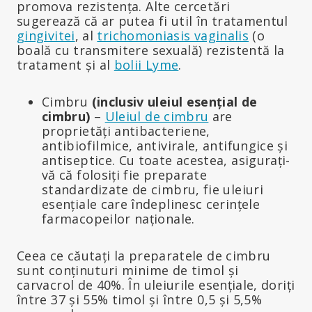
promova rezistența. Alte cercetări
sugerează că ar putea fi util în tratamentul
gingivitei
, al
trichomoniasis vaginalis
(o
boală cu transmitere sexuală) rezistentă la
tratament și al
bolii Lyme
.
Cimbru
(inclusiv uleiul esențial de
cimbru)
–
Uleiul de cimbru
are
proprietăți antibacteriene,
antibiofilmice, antivirale, antifungice și
antiseptice. Cu toate acestea, asigurați-
vă că folosiți fie preparate
standardizate de cimbru, fie uleiuri
esențiale care îndeplinesc cerințele
farmacopeilor naționale.
Ceea ce căutați la preparatele de cimbru
sunt conținuturi minime de timol și
carvacrol de 40%. În uleiurile esențiale, doriți
între 37 și 55% timol și între 0,5 și 5,5%