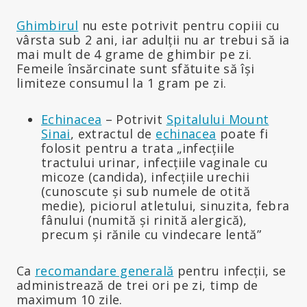
Ghimbirul
nu este potrivit pentru copiii cu
vârsta sub 2 ani, iar adulții nu ar trebui să ia
mai mult de 4 grame de ghimbir pe zi.
Femeile însărcinate sunt sfătuite să își
limiteze consumul la 1 gram pe zi.
Echinacea
– Potrivit
Spitalului Mount
Sinai
, extractul de
echinacea
poate fi
folosit pentru a trata „infecțiile
tractului urinar, infecțiile vaginale cu
micoze (candida), infecțiile urechii
(cunoscute și sub numele de otită
medie), piciorul atletului, sinuzita, febra
fânului (numită și rinită alergică),
precum și rănile cu vindecare lentă”
Ca
recomandare generală
pentru infecții, se
administrează de trei ori pe zi, timp de
maximum 10 zile.