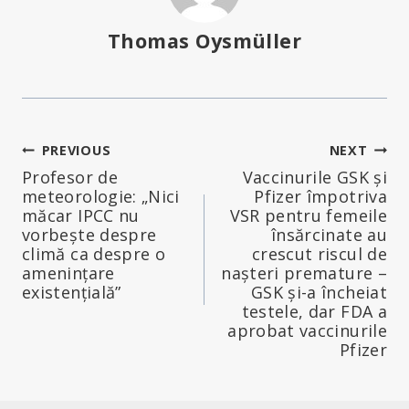
Thomas Oysmüller
Navigare
PREVIOUS
NEXT
Profesor de
Vaccinurile GSK și
în
meteorologie: „Nici
Pfizer împotriva
măcar IPCC nu
VSR pentru femeile
articole
vorbește despre
însărcinate au
climă ca despre o
crescut riscul de
amenințare
nașteri premature –
existențială”
GSK și-a încheiat
testele, dar FDA a
aprobat vaccinurile
Pfizer