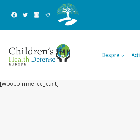
Skip
to
content
Despre
Acț
[woocommerce_cart]