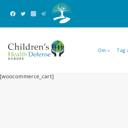
Fortsæt
til
indhold
Om
Tag 
[woocommerce_cart]