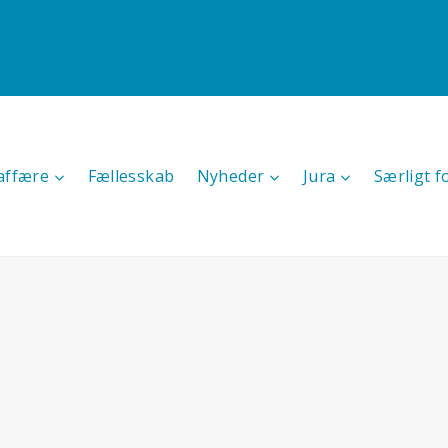
affære
Fællesskab
Nyheder
Jura
Særligt f