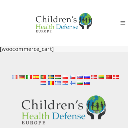
Перейти
к
контенту
[woocommerce_cart]