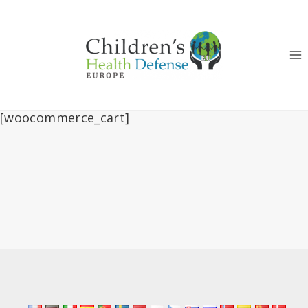
Към
съдържанието
[woocommerce_cart]