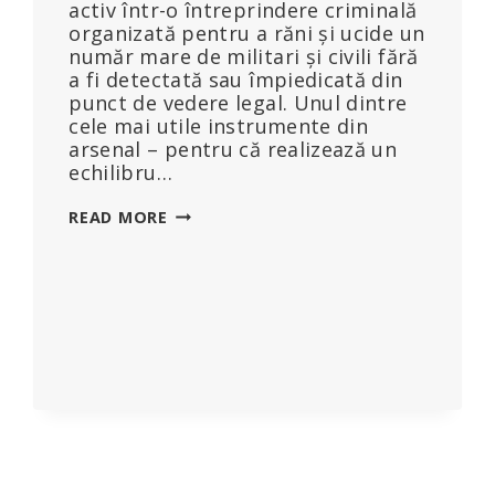
activ într-o întreprindere criminală
organizată pentru a răni și ucide un
număr mare de militari și civili fără
a fi detectată sau împiedicată din
punct de vedere legal. Unul dintre
cele mai utile instrumente din
arsenal – pentru că realizează un
echilibru…
SUA
READ MORE
ÎMPOTRIVA
DR.
KIRK
MOORE
ȘI
ALȚII