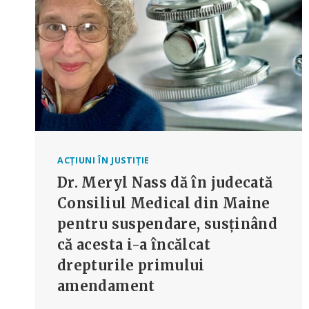
PENTRU
FRAUDĂ
ȘI
OMOR
PRIN
NEGLIJENȚĂ
GRAVĂ
ACȚIUNI ÎN JUSTIȚIE
Dr. Meryl Nass dă în judecată
Consiliul Medical din Maine
pentru suspendare, susținând
că acesta i-a încălcat
drepturile primului
amendament