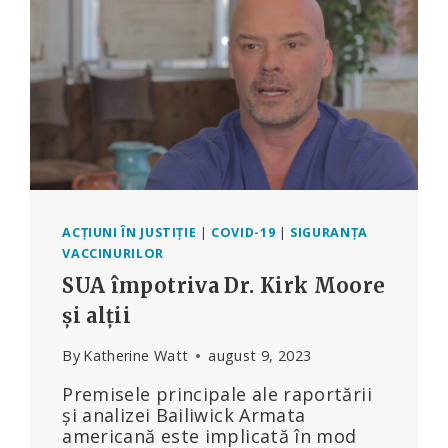
PRIVEȘTE
„PREGĂTIREA
PENTRU
PANDEMII”
ACȚIUNI ÎN JUSTIȚIE
|
COVID-19
|
SIGURANȚA
VACCINURILOR
SUA împotriva Dr. Kirk Moore
și alții
By
Katherine Watt
august 9, 2023
Premisele principale ale raportării
și analizei Bailiwick Armata
americană este implicată în mod