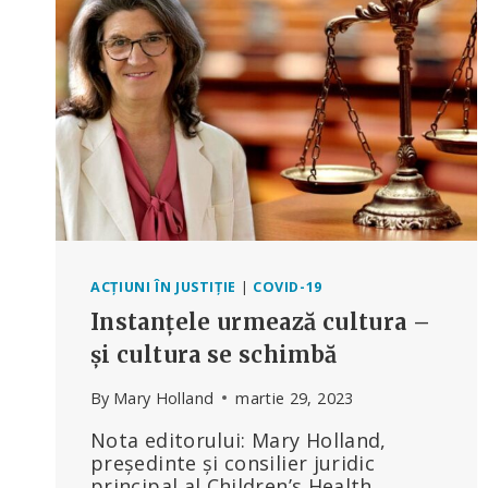
MEDICAL
DIN
MAINE
PENTRU
SUSPENDARE,
SUSȚINÂND
CĂ
ACESTA
I-
A
ÎNCĂLCAT
DREPTURILE
ACȚIUNI ÎN JUSTIȚIE
|
COVID-19
PRIMULUI
AMENDAMENT
Instanțele urmează cultura –
și cultura se schimbă
By
Mary Holland
martie 29, 2023
Nota editorului: Mary Holland,
președinte și consilier juridic
principal al Children’s Health