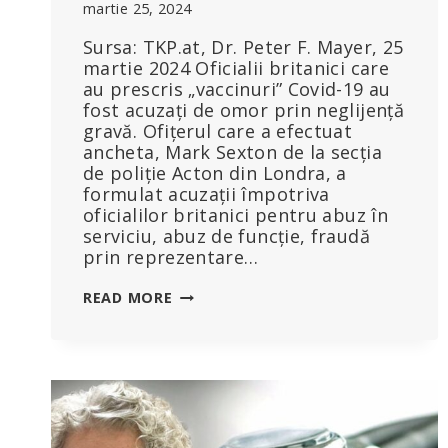
martie 25, 2024
Sursa: TKP.at, Dr. Peter F. Mayer, 25
martie 2024 Oficialii britanici care
au prescris „vaccinuri” Covid-19 au
fost acuzați de omor prin neglijență
gravă. Ofițerul care a efectuat
ancheta, Mark Sexton de la secția
de poliție Acton din Londra, a
formulat acuzații împotriva
oficialilor britanici pentru abuz în
serviciu, abuz de funcție, fraudă
prin reprezentare…
ANCHETĂ
READ MORE
ÎMPOTRIVA
PFIZER
ȘI
A
UNOR
OFICIALI
BRITANICI