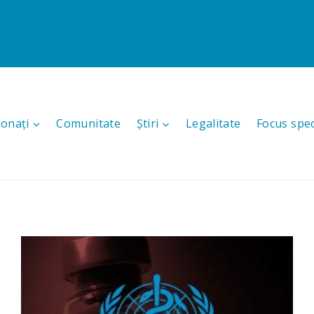
ionați
Comunitate
Știri
Legalitate
Focus spec