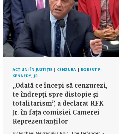
INFLUENȚEI
ȘI
CORUPȚIEI
BIG
PHARMA
ACȚIUNI ÎN JUSTIȚIE
|
CENZURA
|
ROBERT F.
KENNEDY, JR
„Odată ce începi să cenzurezi,
te îndrepți spre distopie și
totalitarism”, a declarat RFK
Jr. în fața comisiei Camerei
Reprezentanților
By
Michael Nevradakis PhD, The Defender