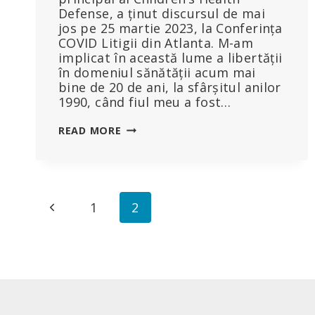
Defense, a ținut discursul de mai
jos pe 25 martie 2023, la Conferința
COVID Litigii din Atlanta. M-am
implicat în această lume a libertății
în domeniul sănătății acum mai
bine de 20 de ani, la sfârșitul anilor
1990, când fiul meu a fost…
INSTANȚELE
READ MORE
URMEAZĂ
CULTURA
–
ȘI
Page
CULTURA
Previous
1
2
SE
navigation
SCHIMBĂ
Page