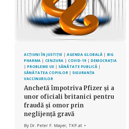
ACȚIUNI ÎN JUSTIȚIE
|
AGENDA GLOBALĂ
|
BIG
PHARMA
|
CENZURA
|
COVID-19
|
DEMOCRAȚIA
|
PROBLEME UE
|
SĂNĂTATE PUBLICĂ
|
SĂNĂTATEA COPIILOR
|
SIGURANȚA
VACCINURILOR
Anchetă împotriva Pfizer și a
unor oficiali britanici pentru
fraudă și omor prin
neglijență gravă
By
Dr. Peter F. Mayer, TKP.at