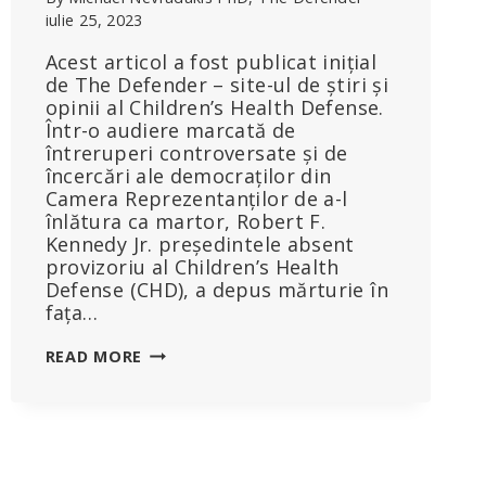
iulie 25, 2023
Acest articol a fost publicat inițial
de The Defender – site-ul de știri și
opinii al Children’s Health Defense.
Într-o audiere marcată de
întreruperi controversate și de
încercări ale democraților din
Camera Reprezentanților de a-l
înlătura ca martor, Robert F.
Kennedy Jr. președintele absent
provizoriu al Children’s Health
Defense (CHD), a depus mărturie în
fața…
„ODATĂ
READ MORE
CE
ÎNCEPI
SĂ
CENZUREZI,
TE