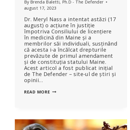
By
Brenda Baletti, Ph.D - The Defender
august 17, 2023
Dr. Meryl Nass a intentat astăzi (17
august) o acțiune în justiție
împotriva Consiliului de licențiere
în medicină din Maine și a
membrilor săi individuali, susținând
că acesta i-a încălcat drepturile
prevăzute de primul amendament
și de constituția statului Maine.
Acest articol a fost publicat inițial
de The Defender – site-ul de știri și
opinii…
DR.
READ MORE
MERYL
NASS
DĂ
ÎN
JUDECATĂ
CONSILIUL