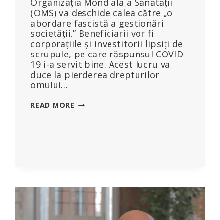
Organizația Mondială a Sănătății
(OMS) va deschide calea către „o
abordare fascistă a gestionării
societății.” Beneficiarii vor fi
corporațiile și investitorii lipsiți de
scrupule, pe care răspunsul COVID-
19 i-a servit bine. Acest lucru va
duce la pierderea drepturilor
omului…
SCRISOARE
READ MORE
DIN
INDIA:
OPRIȚI
TIRANIA
ORGANIZAȚIEI
MONDIALE
A
SĂNĂTĂȚII
ÎN
CEEA
CE