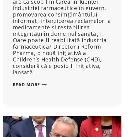
are ca scop limitarea influenței
industriei farmaceutice în guvern,
promovarea consimțământului
informat, interzicerea reclamelor la
medicamente și restabilirea
integrității în domeniul sănătății.
Oare poate fi reabilitată industria
farmaceutică? Directorii Reform
Pharma, o nouă inițiativă a
Children’s Health Defense (CHD),
consideră că e posibil. Inițiativa,
lansată…
CHD
READ MORE
LANSEAZĂ
INIȚIATIVA
„REFORM
PHARMA”
PENTRU
A
PUNE
CAPĂT