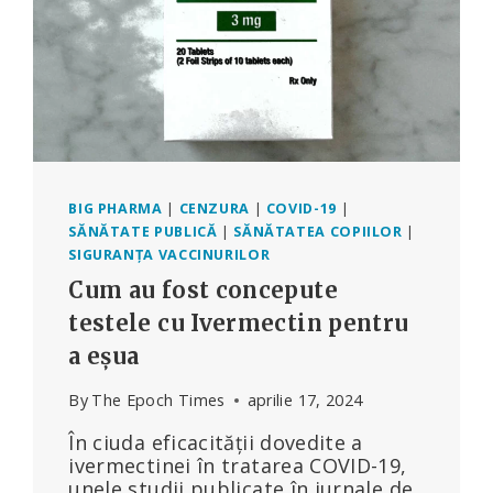
BIG PHARMA
|
CENZURA
|
COVID-19
|
SĂNĂTATE PUBLICĂ
|
SĂNĂTATEA COPIILOR
|
SIGURANȚA VACCINURILOR
Cum au fost concepute
testele cu Ivermectin pentru
a eșua
By
The Epoch Times
aprilie 17, 2024
În ciuda eficacității dovedite a
ivermectinei în tratarea COVID-19,
unele studii publicate în jurnale de