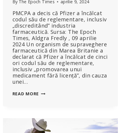
By
The Epoch Times
aprilie 9, 2024
PMCPA a decis că Pfizer a încălcat
codul său de reglementare, inclusiv
„discreditând” industria
farmaceutică. Sursa: The Epoch
Times, Aldgra Fredly , 09 aprilie
2024 Un organism de supraveghere
farmaceutică din Marea Britanie a
declarat că Pfizer a încălcat de cinci
ori codul său de reglementare,
inclusiv „promovarea unui
medicament fără licență”, din cauza
unei…
ORGANISMUL
READ MORE
DE
SUPRAVEGHERE
DIN
MAREA
BRITANIE
ACUZĂ