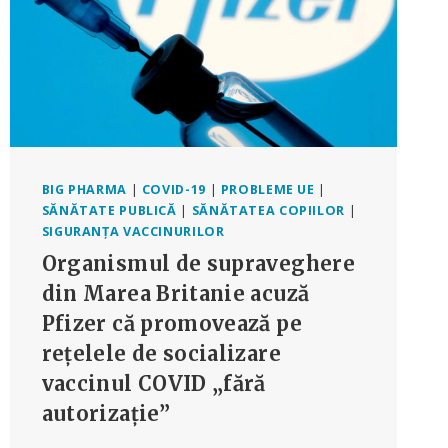
BIG PHARMA
|
COVID-19
|
PROBLEME UE
|
SĂNĂTATE PUBLICĂ
|
SĂNĂTATEA COPIILOR
|
SIGURANȚA VACCINURILOR
Organismul de supraveghere
din Marea Britanie acuză
Pfizer că promovează pe
rețelele de socializare
vaccinul COVID „fără
autorizație”