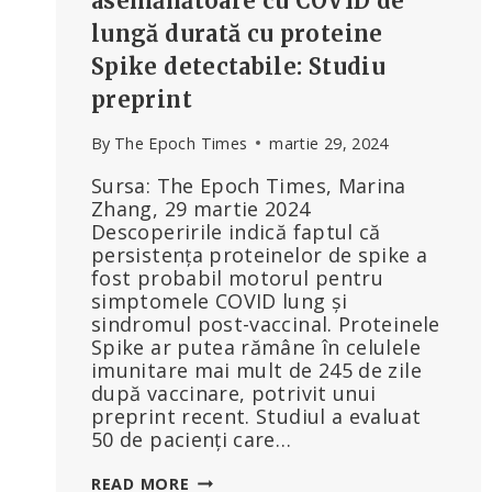
asemănătoare cu COVID de
lungă durată cu proteine
Spike detectabile: Studiu
preprint
By
The Epoch Times
martie 29, 2024
Sursa: The Epoch Times, Marina
Zhang, 29 martie 2024
Descoperirile indică faptul că
persistența proteinelor de spike a
fost probabil motorul pentru
simptomele COVID lung și
sindromul post-vaccinal. Proteinele
Spike ar putea rămâne în celulele
imunitare mai mult de 245 de zile
după vaccinare, potrivit unui
preprint recent. Studiul a evaluat
50 de pacienți care…
PERSOANELE
READ MORE