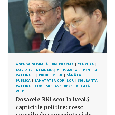
AGENDA GLOBALĂ
|
BIG PHARMA
|
CENZURA
|
COVID-19
|
DEMOCRAȚIA
|
PAȘAPORT PENTRU
VACCINURI
|
PROBLEME UE
|
SĂNĂTATE
PUBLICĂ
|
SĂNĂTATEA COPIILOR
|
SIGURANȚA
VACCINURILOR
|
SUPRAVEGHERE DIGITALĂ
|
WHO
Dosarele RKI scot la iveală
capriciile politice: cresc
cererile de consecințe și de