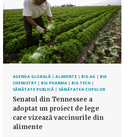
PFIZER
CĂ
PROMOVEAZĂ
PE
REȚELELE
DE
SOCIALIZARE
VACCINUL
COVID
„FĂRĂ
AUTORIZAȚIE”
AGENDA GLOBALĂ
|
ALIMENTE
|
BIG AG
|
BIG
CHEMISTRY
|
BIG PHARMA
|
BIG TECH
|
SĂNĂTATE PUBLICĂ
|
SĂNĂTATEA COPIILOR
Senatul din Tennessee a
adoptat un proiect de lege
care vizează vaccinurile din
alimente