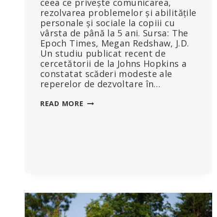
ceea ce privește comunicarea,
rezolvarea problemelor și abilitățile
personale și sociale la copiii cu
vârsta de până la 5 ani. Sursa: The
Epoch Times, Megan Redshaw, J.D.
Un studiu publicat recent de
cercetătorii de la Johns Hopkins a
constatat scăderi modeste ale
reperelor de dezvoltare în…
STUDIU
READ MORE
ARATĂ
CĂ
ÎN
TIMPUL
PANDEMIEI
DE
COVID
AU
SCĂZUT
ETAPELE
DE