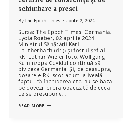
schimbare a presei
By
The Epoch Times
aprilie 2, 2024
Sursa: The Epoch Times, Germania,
Lydia Roeber, 02 aprilie 2024
Ministrul Sănătății Karl
Lautberbach (dr.)) și fostul șef al
RKI Lothar Wieler.foto: Wolfgang
Kumm/dpa Covidul continuă să
divizeze Germania. Și, pe deasupra,
dosarele RKI scot acum la iveală
faptul că închiderea etc. nu se baza
pe dovezi, ci era opacizată de ceea
ce se presupune…
DOSARELE
READ MORE
RKI
SCOT
LA
IVEALĂ