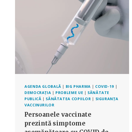
LEZIUNILE
PROVOCATE
DE
VACCINUL
COVID-
19
AGENDA GLOBALĂ
|
BIG PHARMA
|
COVID-19
|
DEMOCRAȚIA
|
PROBLEME UE
|
SĂNĂTATE
PUBLICĂ
|
SĂNĂTATEA COPIILOR
|
SIGURANȚA
VACCINURILOR
Persoanele vaccinate
prezintă simptome