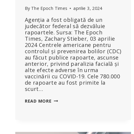
By
The Epoch Times
aprilie 3, 2024
Agenția a fost obligată de un
judecător federal să dezvăluie
rapoartele. Sursa: The Epoch
Times, Zachary Stieber, 03 aprilie
2024 Centrele americane pentru
controlul și prevenirea bolilor (CDC)
au făcut publice rapoarte, ascunse
anterior, privind paralizia facială și
alte efecte adverse în urma
vaccinării cu COVID-19. Cele 780.000
de rapoarte au fost primite la
scurt…
CDC
READ MORE
FACE
PUBLICE
RAPOARTELE
ASCUNSE
PRIVIND