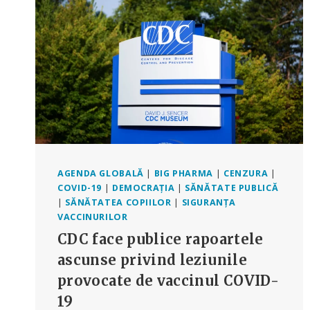
DEZVOLTARE
LA
COPIII
MICI
AGENDA GLOBALĂ
|
BIG PHARMA
|
CENZURA
|
COVID-19
|
DEMOCRAȚIA
|
SĂNĂTATE PUBLICĂ
|
SĂNĂTATEA COPIILOR
|
SIGURANȚA
VACCINURILOR
CDC face publice rapoartele
ascunse privind leziunile
provocate de vaccinul COVID-
19