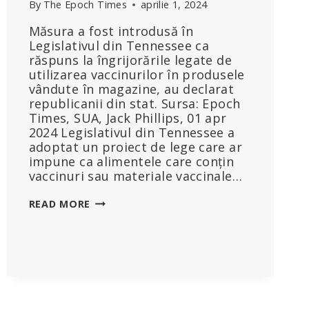
By
The Epoch Times
aprilie 1, 2024
Măsura a fost introdusă în
Legislativul din Tennessee ca
răspuns la îngrijorările legate de
utilizarea vaccinurilor în produsele
vândute în magazine, au declarat
republicanii din stat. Sursa: Epoch
Times, SUA, Jack Phillips, 01 apr
2024 Legislativul din Tennessee a
adoptat un proiect de lege care ar
impune ca alimentele care conțin
vaccinuri sau materiale vaccinale…
SENATUL
READ MORE
DIN
TENNESSEE
A
ADOPTAT
UN
PROIECT
DE