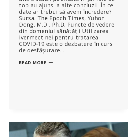
top au ajuns la alte concluzii. În ce
date ar trebui să avem încredere?
Sursa. The Epoch Times, Yuhon
Dong, M.D., Ph.D. Puncte de vedere
din domeniul sănătății Utilizarea
ivermectinei pentru tratarea
COVID-19 este o dezbatere în curs
de desfășurare….
CUM
READ MORE
AU
FOST
CONCEPUTE
TESTELE
CU
IVERMECTIN
PENTRU
A
EȘUA