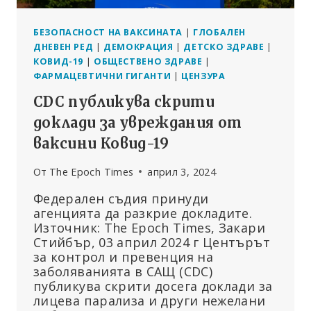
БЕЗОПАСНОСТ НА ВАКСИНАТА
|
ГЛОБАЛЕН
ДНЕВЕН РЕД
|
ДЕМОКРАЦИЯ
|
ДЕТСКО ЗДРАВЕ
|
КОВИД-19
|
ОБЩЕСТВЕНО ЗДРАВЕ
|
ФАРМАЦЕВТИЧНИ ГИГАНТИ
|
ЦЕНЗУРА
CDC публикува скрити
доклади за увреждания от
ваксини Ковид-19
От
The Epoch Times
април 3, 2024
Федерален съдия принуди
агенцията да разкрие докладите.
Източник: The Epoch Times, Закари
Стийбър, 03 април 2024 г Центърът
за контрол и превенция на
заболяванията в САЩ (CDC)
публикува скрити досега доклади за
лицева парализа и други нежелани