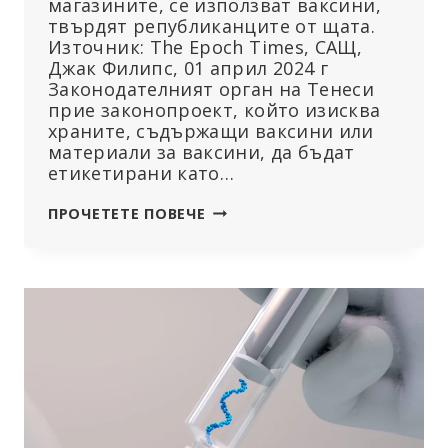
магазините, се използват ваксини,
твърдят републиканците от щата.
Източник: The Epoch Times, САЩ,
Джак Филипс, 01 април 2024 г
Законодателният орган на Тенеси
прие законопроект, който изисква
храните, съдържащи ваксини или
материали за ваксини, да бъдат
етикетирани като…
СЕНАТЪТ
ПРОЧЕТЕТЕ ПОВЕЧЕ
НА
ТЕНЕСИ
ПРИЕМА
ЗАКОНОПРОЕКТ,
НАСОЧЕН
КЪМ
ВАКСИНИТЕ
В
ХРАНИТЕ