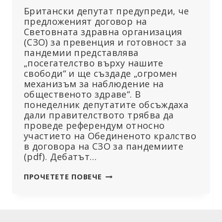
Британски депутат предупреди, че
предложеният договор на
Световната здравна организация
(СЗО) за превенция и готовност за
пандемии представлява
„посегателство върху нашите
свободи“ и ще създаде „огромен
механизъм за наблюдение на
общественото здраве“. В
понеделник депутатите обсъждаха
дали правителството трябва да
проведе референдум относно
участието на Обединеното кралство
в договора на СЗО за пандемиите
(pdf). Дебатът…
ДОГОВОРЪТ
ПРОЧЕТЕТЕ ПОВЕЧЕ
НА
СЗО
ЗА
ПАНДЕМИЯТА