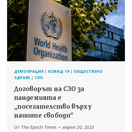
ТЕЗИ
НА
КОВИД,
С
ОТКРИВАЕМИ
ПРОТЕИНОВИ
ШИПОВЕ
:
ПРЕДПЕЧАТАНО
ПРОУЧВАНЕ
ДЕМОКРАЦИЯ
|
КОВИД-19
|
ОБЩЕСТВЕНО
ЗДРАВЕ
|
СЗО
Договорът на СЗО за
пандемията е
„посегателство върху
нашите свободи“
От
The Epoch Times
април 20, 2023