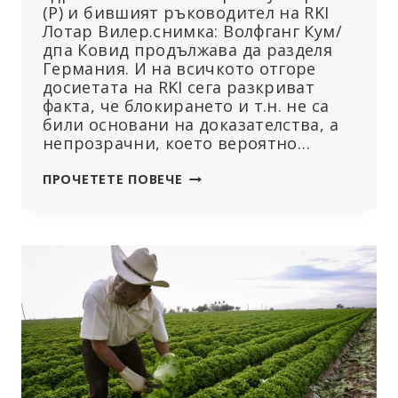
(Р) и бившият ръководител на RKI
Лотар Вилер.снимка: Волфганг Кум/
дпа Ковид продължава да разделя
Германия. И на всичкото отгоре
досиетата на RKI сега разкриват
факта, че блокирането и т.н. не са
били основани на доказателства, а
непрозрачни, което вероятно…
ДОСИЕТАТА
ПРОЧЕТЕТЕ ПОВЕЧЕ
НА
RKI
РАЗКРИВАТ
ПОЛИТИЧЕСКОТО
КАПРИЗНИЧЕНЕ:
РАСТАТ
ИСКАНИЯТА
ЗА
ПОСЛЕДСТВИЯ
И
ПРОМЯНА