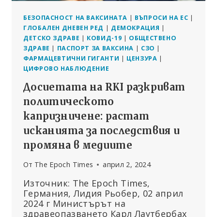
БЕЗОПАСНОСТ НА ВАКСИНАТА
|
ВЪПРОСИ НА ЕС
|
ГЛОБАЛЕН ДНЕВЕН РЕД
|
ДЕМОКРАЦИЯ
|
ДЕТСКО ЗДРАВЕ
|
КОВИД-19
|
ОБЩЕСТВЕНО
ЗДРАВЕ
|
ПАСПОРТ ЗА ВАКСИНА
|
СЗО
|
ФАРМАЦЕВТИЧНИ ГИГАНТИ
|
ЦЕНЗУРА
|
ЦИФРОВО НАБЛЮДЕНИЕ
Досиетата на RKI разкриват
политическото
капризничене: растат
исканията за последствия и
промяна в медиите
От
The Epoch Times
април 2, 2024
Източник: The Epoch Times,
Германия, Лидия Рьобер, 02 април
2024 г Министърът на
здравеопазването Карл Лаутбербах