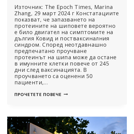
Източник: The Epoch Times, Marina
Zhang, 29 март 2024 г Констатациите
показват, че запазването на
протеините на шиповете вероятно
е било двигател на симптомите на
дългия Ковид и постваксиналния
синдром. Според неотдавнашно
предпечатано проучване
протеинът на шипа може да остане
в имунните клетки повече от 245
дни след ваксинацията. В
проучването са оценени 50
пациенти,…
ВАКСИНИРАНИТЕ
ПРОЧЕТЕТЕ ПОВЕЧЕ
ХОРА
ПОКАЗВАТ
ПРОДЪЛЖИТЕЛНИ
СИМПТОМИ,
ПОДОБНИ
НА