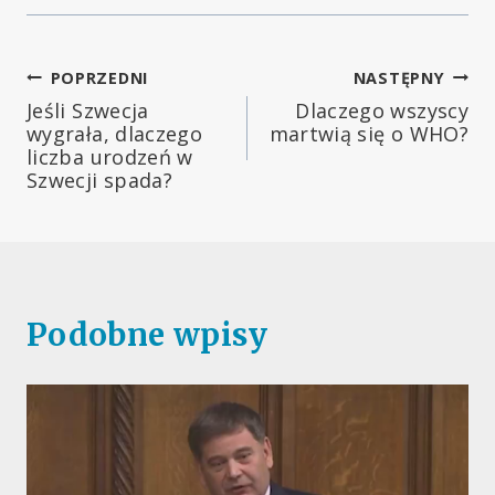
Nawigacja
POPRZEDNI
NASTĘPNY
Jeśli Szwecja
Dlaczego wszyscy
wpisu
wygrała, dlaczego
martwią się o WHO?
liczba urodzeń w
Szwecji spada?
Podobne wpisy