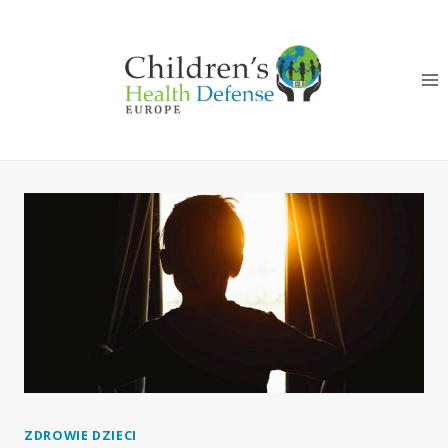
Przeskocz
do
treści
ZDROWIE DZIECI