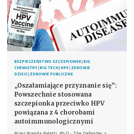
CIĄŻY
ZWIĘKSZAJĄ
RYZYKO
PRZEDWCZESNYCH
PORODÓW
–
GSK
ZAKOŃCZYŁA
BADANIA,
ALE
BEZPIECZEŃSTWO SZCZEPIONEK
|
BIG
FDA
CHEMISTRY
|
BIG TECH
|
HPV
|
ZDROWIE
ZATWIERDZIŁA
DZIECI
|
ZDROWIE PUBLICZNE
SZCZEPIONKI
„Oszałamiające przyznanie się”:
PFIZER
Powszechnie stosowana
szczepionka przeciwko HPV
powiązana z 4 chorobami
autoimmunologicznymi
Przez
Brenda Baletti, Ph.D - The Defender