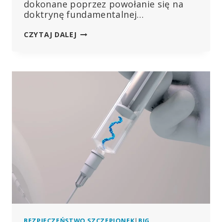
dokonane poprzez powołanie się na
doktrynę fundamentalnej…
ODEJŚCIE
CZYTAJ DALEJ
ZE
ŚWIATOWEJ
ORGANIZACJI
ZDROWIA
BEZPIECZEŃSTWO SZCZEPIONEK
|
BIG