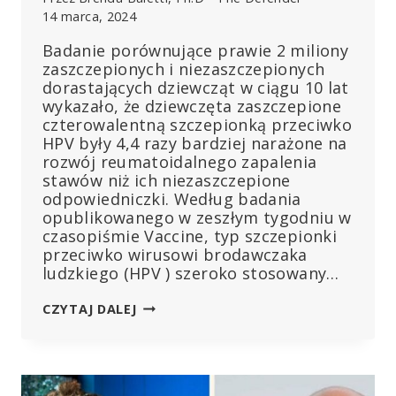
14 marca, 2024
Badanie porównujące prawie 2 miliony
zaszczepionych i niezaszczepionych
dorastających dziewcząt w ciągu 10 lat
wykazało, że dziewczęta zaszczepione
czterowalentną szczepionką przeciwko
HPV były 4,4 razy bardziej narażone na
rozwój reumatoidalnego zapalenia
stawów niż ich niezaszczepione
odpowiedniczki. Według badania
opublikowanego w zeszłym tygodniu w
czasopiśmie Vaccine, typ szczepionki
przeciwko wirusowi brodawczaka
ludzkiego (HPV ) szeroko stosowany…
„OSZAŁAMIAJĄCE
CZYTAJ DALEJ
PRZYZNANIE
SIĘ”:
POWSZECHNIE
STOSOWANA