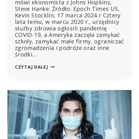
mówi ekonomista z Johns Hopkins,
Steve Hanke. Źródło: Epoch Times US,
Kevin Stocklin, 17 marca 2024 r Cztery
lata temu, w marcu 2020 r., urzędnicy
służby zdrowia ogłosili pandemię
COVID-19, a Ameryka zaczęła zamykać
szkoły, zamykać małe firmy, ograniczać
zgromadzenia i podróże oraz inne
środki…
RAPORT
CZYTAJ DALEJ
KRYTYKUJE
„KATASTROFALNE
BŁĘDY”
BLOKAD
COVID,
OSTRZEGA
PRZED
POWTÓRKĄ