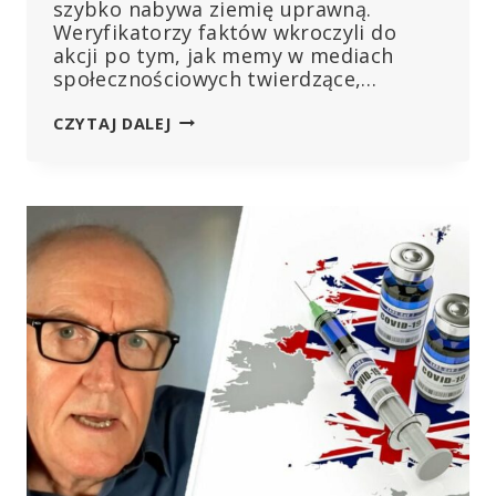
szybko nabywa ziemię uprawną.
Weryfikatorzy faktów wkroczyli do
akcji po tym, jak memy w mediach
społecznościowych twierdzące,…
BILL
CZYTAJ DALEJ
GATES,
ZIEMNIAKI
GMO
I
FRYTKI
MCDONALD’S
–
O
CO
CHODZI?