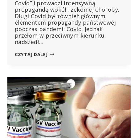
Covid” i prowadzi intensywną
propagandę wokół rzekomej choroby.
Długi Covid był również głównym
elementem propagandy państwowej
podczas pandemii Covid. Jednak
przełom w przeciwnym kierunku
nadszedł…
AUSTRALIJSKIE
CZYTAJ DALEJ
WŁADZE:
„DŁUGI
COVID”
NIE
ISTNIEJE