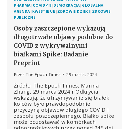
PHARMA
|
COVID-19
|
DEMOKRACJA
|
GLOBALNA
AGENDA
|
KWESTIE UE
|
ZDROWIE DZIECI
|
ZDROWIE
PUBLICZNE
Osoby zaszczepione wykazują
długotrwałe objawy podobne do
COVID z wykrywalnymi
białkami Spike: Badanie
Preprint
Przez
The Epoch Times
29 marca, 2024
Źródło: The Epoch Times, Marina
Zhang, 29 marca 2024 r Odkrycia
wskazują, że utrzymywanie się białek
kolców było prawdopodobnie
przyczyną objawów długiego COVID i
zespołu poszczepiennego. Białko spike
może pozostawać w komórkach
odpornościowych przez ponad 245 dni