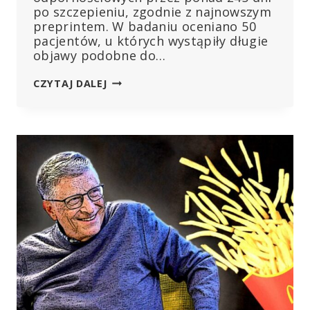
po szczepieniu, zgodnie z najnowszym
preprintem. W badaniu oceniano 50
pacjentów, u których wystąpiły długie
objawy podobne do…
OSOBY
CZYTAJ DALEJ
ZASZCZEPIONE
WYKAZUJĄ
DŁUGOTRWAŁE
OBJAWY
PODOBNE
DO
COVID
Z
WYKRYWALNYMI
BIAŁKAMI
SPIKE:
BADANIE
PREPRINT