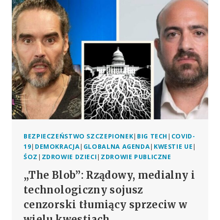
SZCZEPIONKA
PRZECIWKO
HPV
POWIĄZANA
Z
4
CHOROBAMI
AUTOIMMUNOLOGICZNYMI
BEZPIECZEŃSTWO SZCZEPIONEK
|
BIG TECH
|
COVID-
19
|
DEMOKRACJA
|
GLOBALNA AGENDA
|
KWESTIE UE
|
ŚOZ
|
ZDROWIE DZIECI
|
ZDROWIE PUBLICZNE
„The Blob”: Rządowy, medialny i
technologiczny sojusz
cenzorski tłumiący sprzeciw w
wielu kwestiach