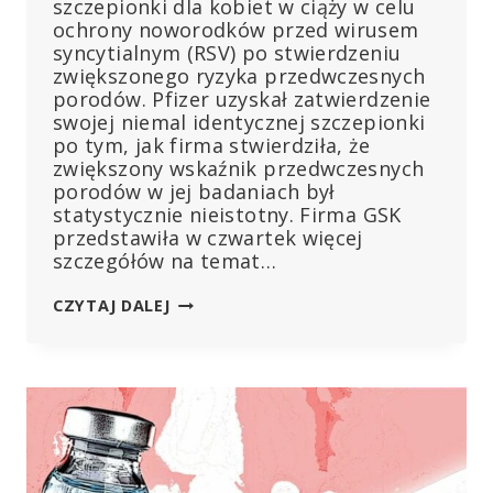
szczepionki dla kobiet w ciąży w celu
ochrony noworodków przed wirusem
syncytialnym (RSV) po stwierdzeniu
zwiększonego ryzyka przedwczesnych
porodów. Pfizer uzyskał zatwierdzenie
swojej niemal identycznej szczepionki
po tym, jak firma stwierdziła, że
zwiększony wskaźnik przedwczesnych
porodów w jej badaniach był
statystycznie nieistotny. Firma GSK
przedstawiła w czwartek więcej
szczegółów na temat…
SZCZEPIONKI
CZYTAJ DALEJ
GSK
I
PFIZER
PRZECIWKO
RSV
DLA
KOBIET
W