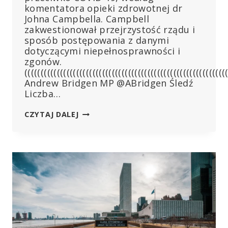
komentatora opieki zdrowotnej dr
Johna Campbella. Campbell
zakwestionował przejrzystość rządu i
sposób postępowania z danymi
dotyczącymi niepełnosprawności i
zgonów.
((((((((((((((((((((((((((((((((((((((((((((((((((((((((((((((
Andrew Bridgen MP @ABridgen Śledź
Liczba…
WZROST
CZYTAJ DALEJ
ZACHOROWAŃ
NA
CHOROBY
PRZEWLEKŁE
W
WIELKIEJ
BRYTANII
ZBIEGA
SIĘ
W