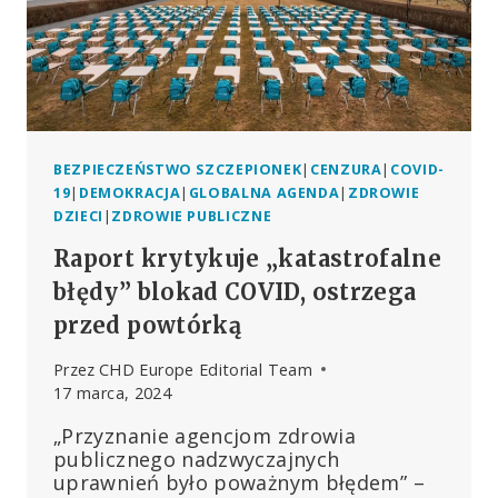
CZASIE
Z
WPROWADZENIEM
SZCZEPIONEK
PRZECIWKO
COVID-
19
BEZPIECZEŃSTWO SZCZEPIONEK
|
CENZURA
|
COVID-
19
|
DEMOKRACJA
|
GLOBALNA AGENDA
|
ZDROWIE
DZIECI
|
ZDROWIE PUBLICZNE
Raport krytykuje „katastrofalne
błędy” blokad COVID, ostrzega
przed powtórką
Przez
CHD Europe Editorial Team
17 marca, 2024
„Przyznanie agencjom zdrowia
publicznego nadzwyczajnych
uprawnień było poważnym błędem” –