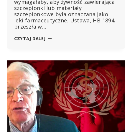
wymagałaby, aby żywność zawierająca
szczepionki lub materiały
szczepionkowe była oznaczana jako
leki farmaceutyczne. Ustawa, HB 1894,
przeszła w…
SENAT
CZYTAJ DALEJ
TENNESSEE
PRZYJMUJE
USTAWĘ
DOTYCZĄCĄ
SZCZEPIONEK
W
ŻYWNOŚCI