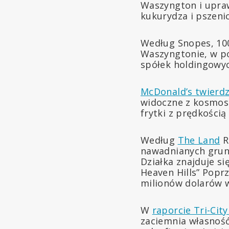
Waszyngton i upraw
kukurydza i pszeni
Według Snopes, 100
Waszyngtonie, w po
spółek holdingowyc
McDonald’s twierdz
widoczne z kosmosu
frytki z prędkością
Według
The Land
R
nawadnianych grunt
Działka znajduje s
Heaven Hills” Poprz
milionów dolarów w
W
raporcie Tri-Cit
zaciemnia własność