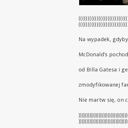
(((((((((((((((((((((((((((
(((((((((((((((((((((((((((
Na wypadek, gdybyś
McDonald’s pochod
od Billa Gatesa i g
zmodyfikowanej fa
Nie martw się, on c
))))))))))))))))))))))))))))))))
))))))))))))))))))))))))))))))))