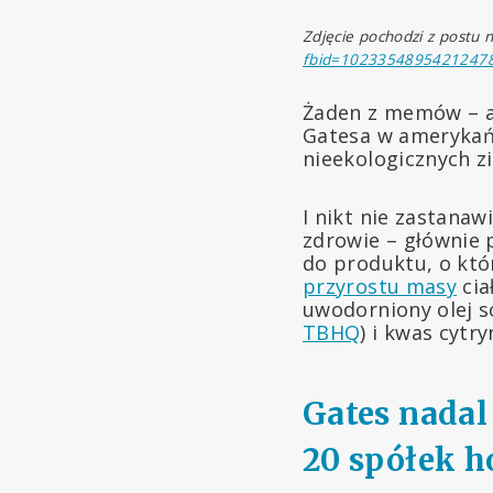
Zdjęcie pochodzi z postu
fbid=1023354895421247
Żaden z memów – an
Gatesa w amerykań
nieekologicznych z
I nikt nie zastanaw
zdrowie – głównie
do produktu, o któ
przyrostu masy
cia
uwodorniony olej 
TBHQ
) i kwas cytr
Gates nadal
20 spółek 