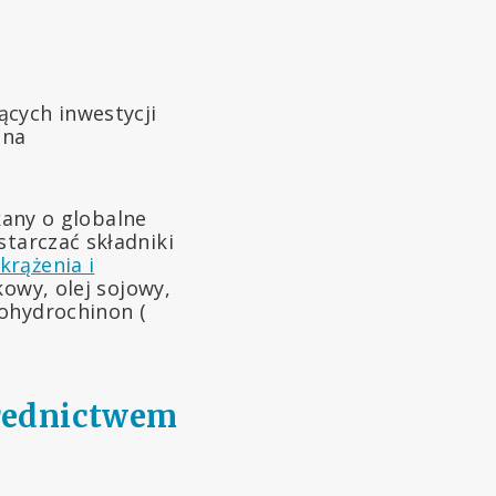
ących inwestycji
na
kany o globalne
tarczać składniki
krążenia i
kowy, olej sojowy,
lohydrochinon (
średnictwem