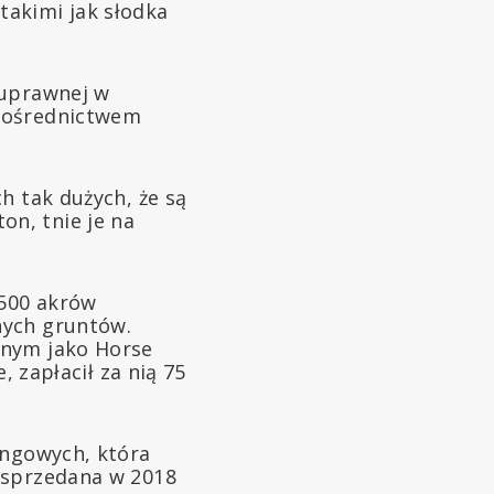
takimi jak słodka
 uprawnej w
 pośrednictwem
h tak dużych, że są
n, tnie je na
 500 akrów
nych gruntów.
anym jako Horse
, zapłacił za nią 75
ingowych, która
 sprzedana w 2018