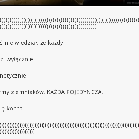
((((((((((((((((((((((((((((((((((((((((((((((((((((((((((((((((((((((
(((((((((((((((((((((((((((((((((((((((((((((((((
 nie wiedział, że każdy
zi wyłącznie
enetycznie
rmy ziemniaków. KAŻDA POJEDYNCZA.
ię kocha.
)))))))))))))))))))))))))))))))))))))))))))))))))))))))))))))))))))))))))))))))))))
)))))))))))))))))))))