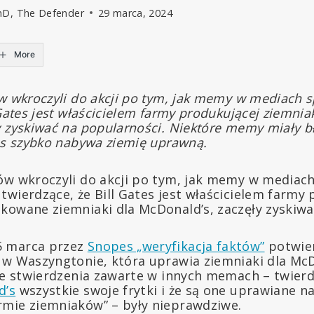
hD, The Defender
29 marca, 2024
More
ów wkroczyli do akcji po tym, jak memy w mediach 
 Gates jest właścicielem farmy produkującej ziemni
 zyskiwać na popularności. Niektóre memy miały bł
tes szybko nabywa ziemię uprawną.
ów wkroczyli do akcji po tym, jak memy w mediac
twierdzące, że Bill Gates jest właścicielem farmy
kowane ziemniaki dla McDonald’s, zaczęły zyskiwa
5 marca przez
Snopes „weryfikacja faktów”
potwier
 w Waszyngtonie, która uprawia ziemniaki dla Mc
 że stwierdzenia zawarte w innych memach – twier
d’s
wszystkie swoje frytki i że są one uprawiane n
mie ziemniaków” – były nieprawdziwe.