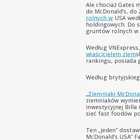
Ale chociaż Gates 
do McDonald’s, do 
rolnych w
USA wedł
holdingowych. Do s
gruntów rolnych w 
Według VNExpress, 
właścicielem ziem
s
rankingu, posiada 
Według brytyjskieg
„
Ziemniaki McDonal
ziemniaków wymieni
inwestycyjnej Billa
sieć fast foodów p
Ten „jeden” dosta
McDonald’s USA” Fa