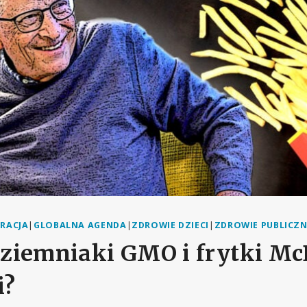
RACJA
|
GLOBALNA AGENDA
|
ZDROWIE DZIECI
|
ZDROWIE PUBLICZN
, ziemniaki GMO i frytki M
i?