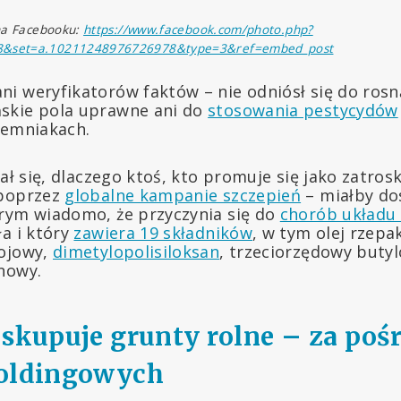
 na Facebooku:
https://www.facebook.com/photo.php?
8&set=a.10211248976726978&type=3&ref=embed_post
i weryfikatorów faktów – nie odniósł się do rosn
skie pola uprawne ani do
stosowania pestycydów
iemniakach.
iał się, dlaczego ktoś, kto promuje się jako zatros
 poprzez
globalne kampanie szczepień
– miałby dos
rym wiadomo, że przyczynia się do
chorób układu 
ła i który
zawiera 19 składników
, w tym olej rzepa
sojowy,
dimetylopolisiloksan
, trzeciorzędowy buty
ynowy.
 skupuje grunty rolne – za po
holdingowych