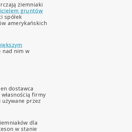
rczają ziemniaki
icielem gruntów
i spółek
krów amerykańskich
większym
ię nad nim w
den dostawca
 własnością firmy
ki używane przez
ziemniaków dla
teson w stanie