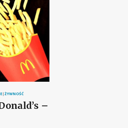
E
|
ŻYWNOŚĆ
cDonald’s –