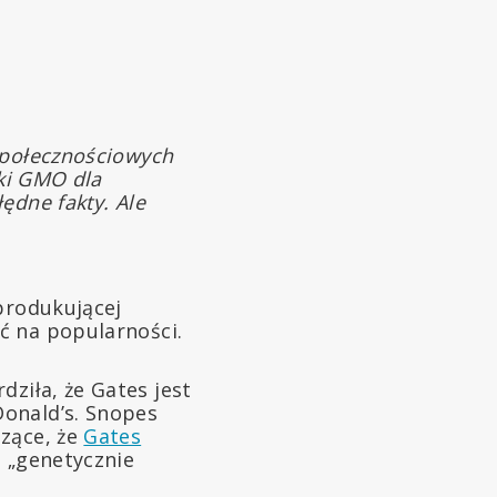
społecznościowych
aki GMO dla
ędne fakty. Ale
h
 produkującej
ć na popularności.
dziła, że Gates jest
Donald’s. Snopes
dzące, że
Gates
a „genetycznie