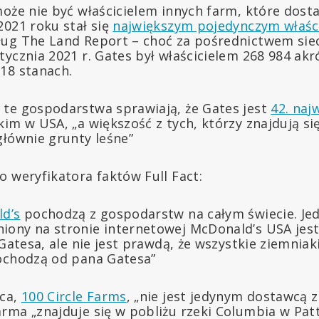
może nie być właścicielem innych farm, które dosta
2021 roku stał się
największym pojedynczym właśc
ug The Land Report – choć za pośrednictwem siec
tycznia 2021 r. Gates był właścicielem 268 984 a
18 stanach.
te gospodarstwa sprawiają, że Gates jest
42. naj
kim w USA, „a większość z tych, którzy znajdują s
głównie grunty leśne”
o weryfikatora faktów Full Fact:
d’s
pochodzą z gospodarstw na całym świecie. Je
ony na stronie internetowej McDonald’s USA jest
 Gatesa, ale nie jest prawdą, że wszystkie ziemnia
ochodzą od pana Gatesa”
wca,
100 Circle Farms
, „nie jest jedynym dostawcą 
rma „znajduje się w pobliżu rzeki Columbia w Pat