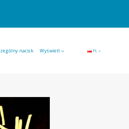
czególny nacisk
Wyświetl
PL