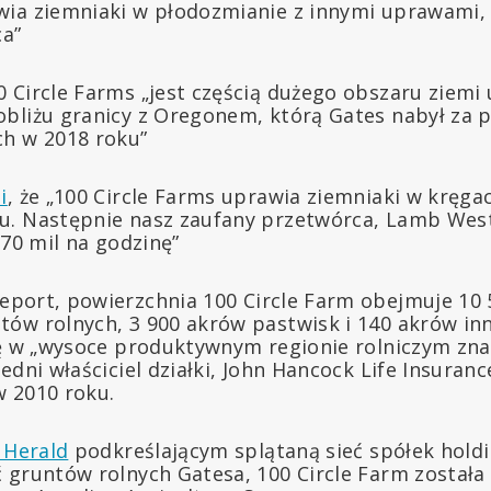
ia ziemniaki w płodozmianie z innymi uprawami, 
ca”
 Circle Farms „jest częścią dużego obszaru ziemi
bliżu granicy z Oregonem, którą Gates nabył za
h w 2018 roku”
i
, że „100 Circle Farms uprawia ziemniaki w kręgac
. Następnie nasz zaufany przetwórca, Lamb Westo
 70 mil na godzinę”
eport, powierzchnia 100 Circle Farm obejmuje 10
ów rolnych, 3 900 akrów pastwisk i 140 akrów in
ię w „wysoce produktywnym regionie rolniczym zn
edni właściciel działki, John Hancock Life Insurance
 2010 roku.
y Herald
podkreślającym splątaną sieć spółek hold
 gruntów rolnych Gatesa, 100 Circle Farm została