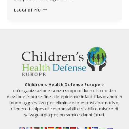
“L’ORRORE
LEGGI DI PIÙ
DEI
48°C
CHE
NON
C’È
MAI
STATO”
IN
EUROPA…
L’ESA
E
I
Children's Health Defense Europe
è
MEDIA
un'organizzazione senza scopo di lucro. La nostra
CRITICATI
missione è porre fine alle epidemie infantili lavorando in
ASPRAMENTE
modo aggressivo per eliminare le esposizioni nocive,
PER
ritenere i colpevoli responsabili e stabilire misure di
LE
salvaguardia per prevenire danni futuri.
LORO
NOTIZIE