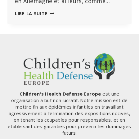
en Allemagne et ailleurs, comme…
L’EUROPE
LIRE LA SUITE
DE
« L’HORREUR
DES
48°C
QUI
N’A
JAMAIS
EXISTÉ »…
L’ESA
ET
LES
MÉDIAS
Children's Health Defense Europe
est une
SONT
organisation à but non lucratif. Notre mission est de
VIVEMENT
mettre fin aux épidémies infantiles en travaillant
CRITIQUÉS
agressivement à l'élimination des expositions nocives,
POUR
en tenant les coupables pour responsables, et en
LEURS
établissant des garanties pour prévenir les dommages
REPORTAGES
futurs.
MANIPULATEURS