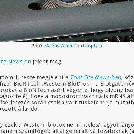
Fotó:
Markus Winkler
on
Unsplash
Site News-on
jelent meg
rtom 1. része megjelent a
Trial Site News-ban
, kö
Pfizer-BioNTech „Western Blot”-ok – a Blotgate né
Blotokat a BioNTech azért végezte, hogy bizonyíts
ságok felé), hogy a módosított vakcinális mRNS ál
kísérletezés során csak a várt tüskefehérje mutatha
között állandó.
gy ezek a Western blotok nem hiteles/hagyomány
hanem számítógép által generált változatoknak (