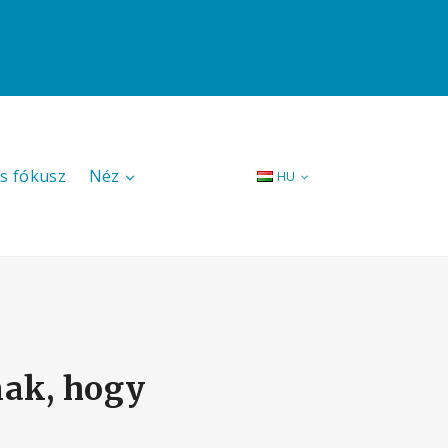
s fókusz
Néz
HU
nak, hogy