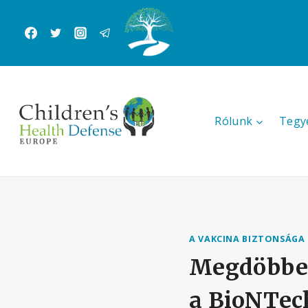
Skip
to
content
Rólunk
Tegy
A VAKCINA BIZTONSÁGA
Megdöbben
a BioNTec