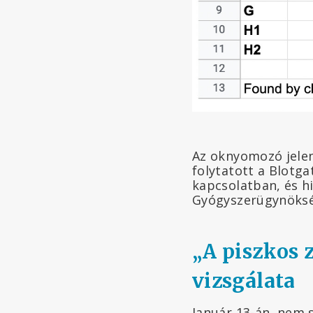
Az oknyomozó jele
folytatott a Blotg
kapcsolatban, és h
Gyógyszerügynökség
„A piszkos 
vizsgálata
Január 13-án, nem 