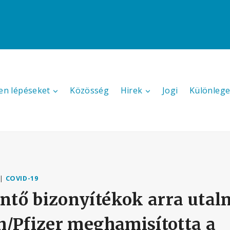
en lépéseket
Közösség
Hirek
Jogi
Különlege
|
COVID-19
tő bizonyítékok arra utal
h/Pfizer meghamisította a