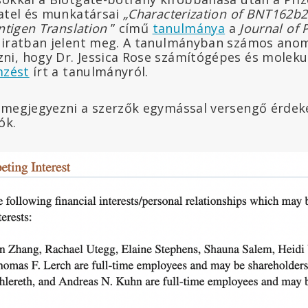
Patel és munkatársai
„Characterization of BNT162b
Antigen Translation
” című
tanulmánya
a
Journal of
iratban jelent meg. A tanulmányban számos anomá
i, hogy Dr. Jessica Rose számítógépes és molekul
mzést
írt a tanulmányról.
 megjegyezni a szerzők egymással versengő érdeke
ók.