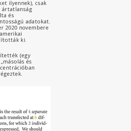
et ilyennek), csak
z ártatlanság
lta és
ontosságú adatokat.
izer 2020 novembere
 amerikai
lították ki.
ítették (egy
 „másolás és
ncentrációban
végeztek.