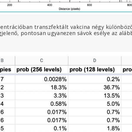
entrációban transzfektált vakcina négy különböz
elenő, pontosan ugyanezen sávok esélye az aláb