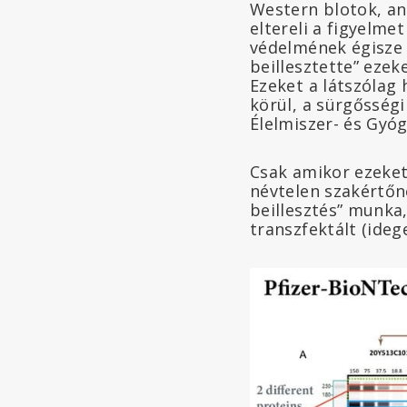
Western blotok, ann
eltereli a figyelme
védelmének égisze 
beillesztette” eze
Ezeket a látszólag
körül, a sürgősségi
Élelmiszer- és Gyó
Csak amikor ezeket
névtelen szakértőn
beillesztés” munka
transzfektált (ideg