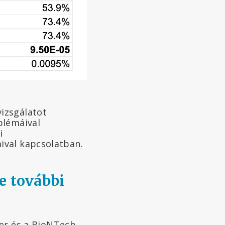
vizsgálatot
blémáival
i
ival kapcsolatban.
e további
zer és a BioNTech