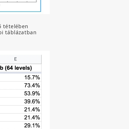
ő tételében
bi táblázatban