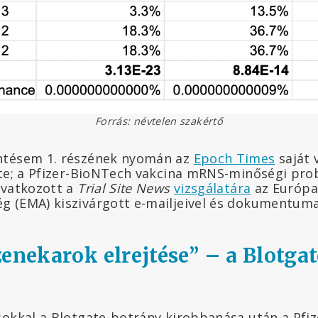
Forrás: névtelen szakértő
ntésem 1. részének nyomán az
Epoch Times
saját 
ate; a Pfizer-BioNTech vakcina mRNS-minőségi pro
ivatkozott a
Trial Site News
vizsgálatára
az Európa
 (EMA) kiszivárgott e-mailjeivel és dokumentuma
zenekarok elrejtése” – a Blotgat
sokkal a Blotgate-botrány kirobbanása után a Pfi