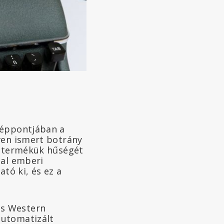
zéppontjában a
ven ismert botrány
a termékük hűségét
tal emberi
tó ki, és ez a
os Western
automatizált