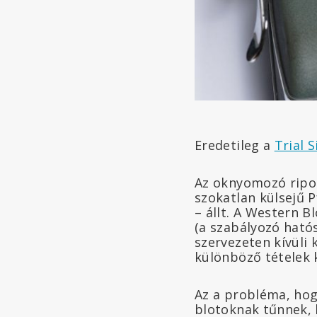
Eredetileg a
Trial 
Az oknyomozó ripo
szokatlan külsejű 
– állt. A Western 
(a szabályozó ható
szervezeten kívüli 
különböző tételek 
Az a probléma, ho
blotoknak tűnnek, 