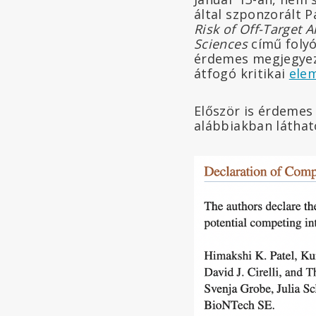
által szponzorált 
Risk of Off-Target 
Sciences
című folyó
érdemes megjegyezn
átfogó kritikai
ele
Először is érdemes
alábbiakban láthat