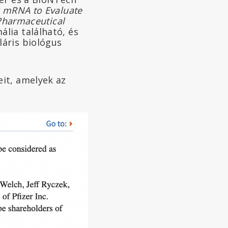
2 mRNA to Evaluate
 Pharmaceutical
lia található, és
áris biológus
it, amelyek az