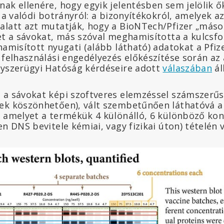
ak ellenére, hogy egyik jelentésben sem jelölik ők
t a valódi botrányról: a bizonyítékokról, amelyek a
alatt azt mutatják, hogy a BioNTech/Pfizer „máso
ket a sávokat, más szóval meghamisította a kulcsf
 hamisított nyugati (alább látható) adatokat a Pf
 felhasználási engedélyezés előkészítése során az
gyszerügyi Hatóság kérdéseire adott
válaszában
ál
 a sávokat képi szoftveres elemzéssel számszerűs
ek köszönhetően), vált szembetűnően láthatóvá a
, amelyet a termékük 4 különálló, 6 különböző ko
en DNS bevitele kémiai, vagy fizikai úton) tételén 