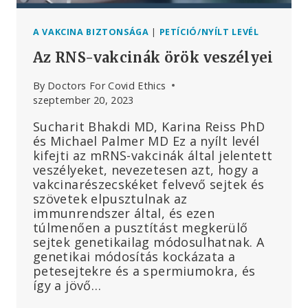
A VAKCINA BIZTONSÁGA
|
PETÍCIÓ/NYÍLT LEVÉL
Az RNS-vakcinák örök veszélyei
By
Doctors For Covid Ethics
szeptember 20, 2023
Sucharit Bhakdi MD, Karina Reiss PhD
és Michael Palmer MD Ez a nyílt levél
kifejti az mRNS-vakcinák által jelentett
veszélyeket, nevezetesen azt, hogy a
vakcinarészecskéket felvevő sejtek és
szövetek elpusztulnak az
immunrendszer által, és ezen
túlmenően a pusztítást megkerülő
sejtek genetikailag módosulhatnak. A
genetikai módosítás kockázata a
petesejtekre és a spermiumokra, és
így a jövő…