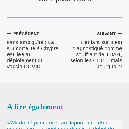
PRÉCÉDENT
SUIVANT
Navigation
sans ambiguïté : La
1 enfant sur 9 est
de
surmortalité à Chypre
diagnostiqué comme
est liée au
souffrant de TDAH,
l’article
déploiement du
selon les CDC – mais
vaccin COVID
pourquoi ?
A lire également