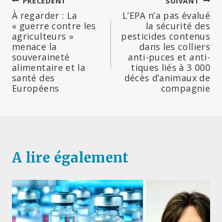
Navigation
PRÉCÉDENT
SUIVANT
À regarder : La
L’EPA n’a pas évalué
de
« guerre contre les
la sécurité des
agriculteurs »
pesticides contenus
l’article
menace la
dans les colliers
souveraineté
anti-puces et anti-
alimentaire et la
tiques liés à 3 000
santé des
décès d’animaux de
Européens
compagnie
A lire également