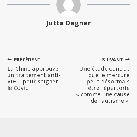
Jutta Degner
Navigation
PRÉCÉDENT
SUIVANT
La Chine approuve
Une étude conclut
de
un traitement anti-
que le mercure
VIH… pour soigner
peut désormais
l’article
le Covid
être répertorié
« comme une cause
de l’autisme ».