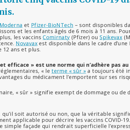
nis.
Moderna
et
Pfizer-BioNTech
– sont disponibles da
ssons et les enfants âgés de 6 mois à 11 ans. Pou
plus, les vaccins
Comirnaty
(Pfizer) ou
Spikevax
(M
cence.
Novavax
est disponible dans le cadre d’une
 12 ans et plus.
 et efficace » est une norme qui n’adhère pas 
réglementaires, « le
terme « sûr »
a toujours été 
 avantages du médicament l’emportent sur ses risq
nnaire, « sûr » signifie exempt de dommage ou de d
 qu’il soit autorisé ou non, que la véritable signi
lement applicable pour décrire les vaccins COVID-19
e simple façade qui rendrait superficielle l’express