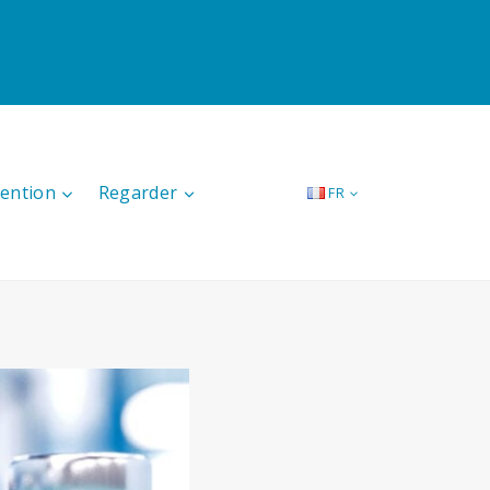
tention
Regarder
FR