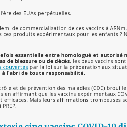
l’ère des EUAs perpétuelles.
 demi de commercialisation de ces vaccins à ARNm
as ces produits expérimentaux pour les enfants ? N
refois essentielle entre homologué et autorisé n
cas de blessure ou de décès
, les deux vaccins so
s couvertes
par la loi sur la préparation aux situa
c
à l’abri de toute responsabilité.
trôle et de prévention des maladies (CDC) brouill
es en affirmant que les vaccins expérimentaux COV
et efficaces. Mais leurs affirmations trompeuses 
i PREP.
rtorie cinq vaccins COVID-19
di