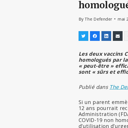
homologué
By
The Defender
mai 
Les deux vaccins C
homologués par la
« peut-être » effi
sont « sûrs et eff
Publié dans
The De
Si un parent emmèn
12 ans pourrait re
Administration (FD
COVID-19 non homol
d’utilisation d’urge