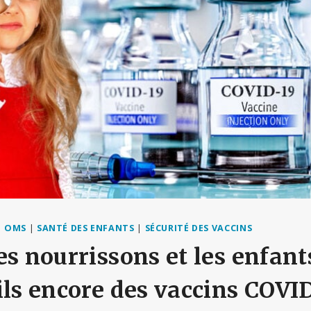
|
OMS
|
SANTÉ DES ENFANTS
|
SÉCURITÉ DES VACCINS
es nourrissons et les enfant
ils encore des vaccins COVI