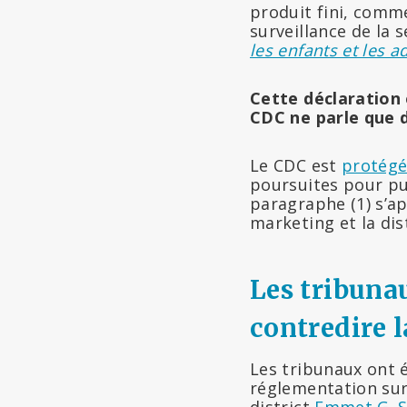
produit fini, comme
surveillance de la 
les enfants et les a
Cette déclaration 
CDC ne parle que d
Le CDC est
protégé
poursuites pour pu
paragraphe (1) s’a
marketing et la dis
Les tribuna
contredire 
Les tribunaux ont é
réglementation sur 
district
Emmet G. S