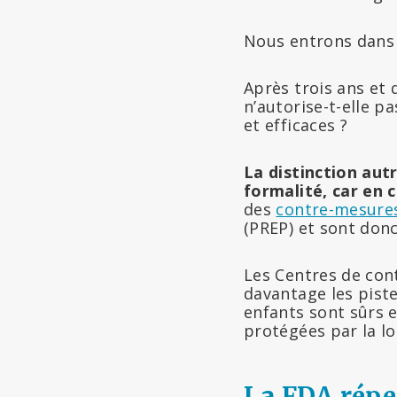
Nous entrons dans 
Après trois ans et
n’autorise-t-elle p
et efficaces ?
La distinction aut
formalité, car en 
des
contre-mesure
(PREP) et sont don
Les Centres de con
davantage les pist
enfants sont sûrs 
protégées par la lo
La FDA répe