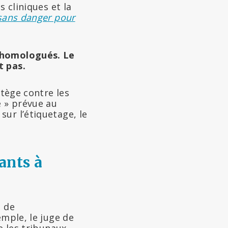
s cliniques et la
sans danger pour
é homologués. Le
t pas.
tège contre les
 » prévue au
ur l’étiquetage, le
ants à
s de
emple, le juge de
 les tribunaux