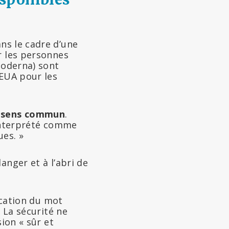
ns le cadre d’une
r les personnes
oderna) sont
 EUA pour les
au sens commun
.
interprété comme
ues. »
anger et à l’abri de
fication du mot
. La sécurité ne
ion « sûr et