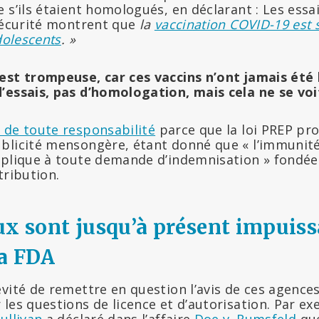
 s’ils étaient homologués, en déclarant : Les essai
sécurité montrent que
la
vaccination COVID-19 est 
dolescents
. »
est trompeuse, car ces vaccins n’ont jamais ét
’essais, pas d’homologation, mais cela ne se voi
 de toute responsabilité
parce que la loi PREP pro
blicité mensongère, étant donné que « l’immunité
pplique à toute demande d’indemnisation » fondée s
tribution.
ux sont jusqu’à présent impuiss
la FDA
vité de remettre en question l’avis de ces agence
les questions de licence et d’autorisation. Par ex
ullivan
a déclaré dans l’affaire
Doe v. Rumsfeld
que