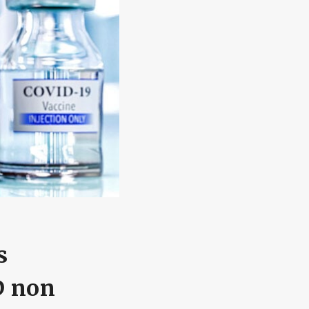
s
D non