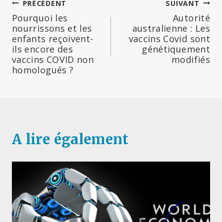
Navigation
PRÉCÉDENT
SUIVANT
Pourquoi les
Autorité
de
nourrissons et les
australienne : Les
enfants reçoivent-
vaccins Covid sont
l’article
ils encore des
génétiquement
vaccins COVID non
modifiés
homologués ?
A lire également