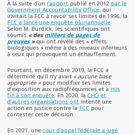
À la suite d’un
rapport
publié en 2012
par le
Government Accountability Office,
qui
invitait la FCC à revoir ses limites de 1996, la
FCC a lancé une enquête pluriannuelle
.
Selon M. Burdick, les scientifiques ont
soumis
« des
milliers de pages de
preuves
»
qui ont révélé des « effets
biologiques » même à des niveaux inférieurs
à ceux qui provoquent un échauffement.
Pourtant, en décembre 2019, la FCC a
déterminé qu’il n’y avait
« aucune base
appropriée »
pour modifier ses limites
d’exposition aux radiofréquences et a
mis
fin à son enquête
. En 2020, la
CHD et
d’autres organisations ont
intenté une
action en justice contre la
FCC
pour
contester cette décision.
En 2021, une
cour d’appel fédérale a jugé