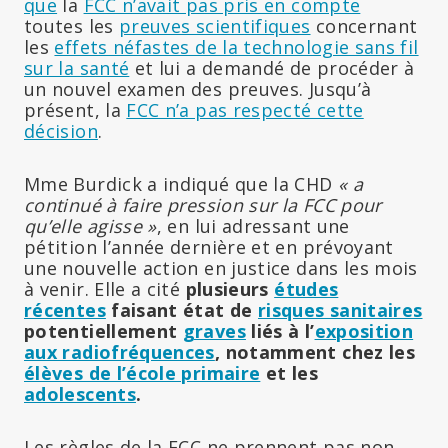
que
la
FCC n’avait pas pris en compte
toutes les
preuves scientifiques
concernant
les
effets néfastes de la technologie sans fil
sur la santé
et lui a demandé de procéder à
un nouvel examen des preuves. Jusqu’à
présent, la
FCC n’a pas respecté cette
décision
.
Mme Burdick a indiqué que la CHD
« a
continué à faire pression sur la FCC pour
qu’elle agisse »
, en lui adressant une
pétition l’année dernière et en prévoyant
une nouvelle action en justice dans les mois
à venir. Elle a cité
plusieurs
études
récentes
faisant état de
risques sanitaires
potentiellement
graves
liés à l’
exposition
aux radiofréquences
, notamment chez les
élèves de l’école primaire
et les
adolescents
.
Les règles de la FCC ne prennent pas non