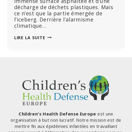
immense surface asphaltée et d’une
décharge de déchets plastiques. Mais
ce n’est que la partie émergée de
l’iceberg. Derrière l’alarmisme
climatique…
DÉCOUVERTE
LIRE LA SUITE
D’UNE
ÉNORME
FRAUDE
SUR
LES
DONNÉES
CLIMATIQUES
:
DES
STATIONS
MÉTÉOROLOGIQUES
INEXISTANTES
Children's Health Defense Europe
est une
FOURNISSENT
organisation à but non lucratif. Notre mission est de
DES
mettre fin aux épidémies infantiles en travaillant
DONNÉES