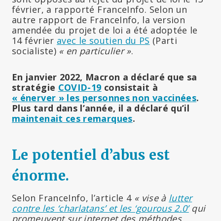
février, a rapporté FranceInfo. Selon un
autre rapport de FranceInfo, la version
amendée du projet de loi a été adoptée le
14 février
avec le soutien du PS
(Parti
socialiste)
« en particulier »
.
En janvier 2022, Macron a déclaré que sa
stratégie
COVID-19
consistait à
« énerver » les personnes non vaccinées
.
Plus tard dans l’année, il a déclaré qu’il
maintenait ces remarques
.
Le potentiel d’abus est
énorme
.
Selon FranceInfo, l’article 4
« vise à
lutter
contre les ‘charlatans’ et les ‘gourous 2.0’
qui
promeuvent sur internet des méthodes