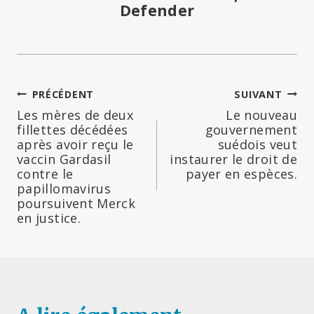
Defender
Navigation
PRÉCÉDENT
SUIVANT
Les mères de deux
Le nouveau
de
fillettes décédées
gouvernement
après avoir reçu le
suédois veut
l’article
vaccin Gardasil
instaurer le droit de
contre le
payer en espèces.
papillomavirus
poursuivent Merck
en justice.