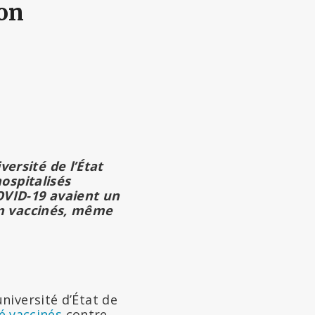
non
ersité de l’État
ospitalisés
OVID-19 avaient un
on vaccinés, même
niversité d’État de
é vaccinés
contre