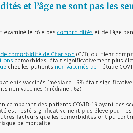
ités et l’âge ne sont pas les se
t examiné le rôle des
comorbidités
et de l’âge dan
.
 de comorbidité de Charlson
(CCI), qui tient comp
tions
comorbides, était significativement plus éle
que
chez les patients
non vaccinés de l
‘étude COVI
 patients vaccinés (médiane : 68) était significativ
nts non vaccinés (médiane : 62).
 comparant des patients COVID-19 ayant des scor
ité est resté significativement plus élevé pour les
autres facteurs que les comorbidités ont pu contr
risque de mortalité.