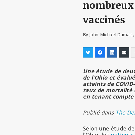
nombreux à
vaccinés
By
John-Michael Dumais,
Une étude de deux 
de l’Ohio et évalu
atteints de COVID
taux de mortalité 
en tenant compte d
Publié dans
The Def
Selon une étude de
l’Ohio, les
patients