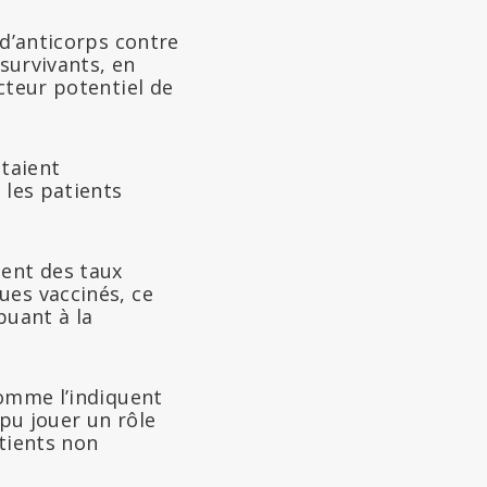
 d’anticorps contre
survivants, en
cteur potentiel de
taient
 les patients
ient des taux
ues vaccinés, ce
buant à la
comme l’indiquent
 pu jouer un rôle
atients non