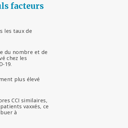
uls facteurs
s les taux de
te du nombre et de
vé chez les
D-19.
ement plus élevé
es CCI similaires,
 patients vaxxés, ce
ibuer à