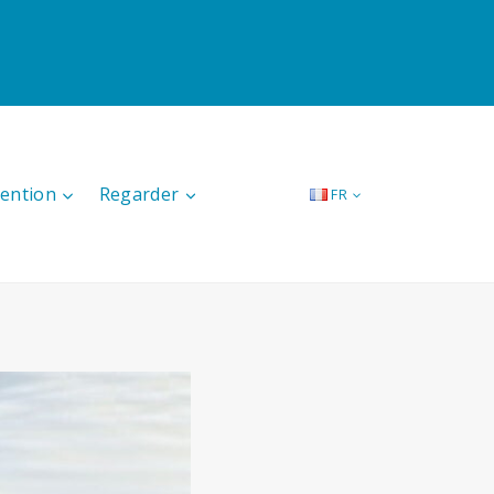
tention
Regarder
FR