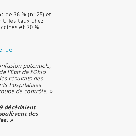
t de 36 % (n=25) et
t, les taux chez
accinés et 70 %
ender
:
nfusion potentiels,
de l’État de l’Ohio
es résultats des
nts hospitalisés
roupe de contrôle. »
19 décédaient
 soulèvent des
es. »