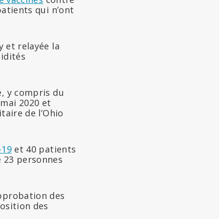
patients qui n’ont
 et relayée la
bidités
é, y compris du
 mai 2020 et
taire de l’Ohio
-19
et 40 patients
e 23 personnes
approbation des
osition des