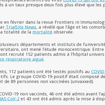
és à un taux presque deux fois plus élevé que les 
ée en février dans la revue Frontiers in Immunology
ar
TrialSite News
, a révélé que l’âge et les comor
a totalité de la
mortalité
observée.
lusieurs départements et instituts de l’universit
versitaire, ont mené l’étude monocentrique. Entre
ont recruté 152 patients admis à l’hôpital universi
ce respiratoire aiguë
.
nts, 112 patients ont été testés positifs au
COVID
atifs. Le groupe COVID-19-positif était composé d
 et de 89 personnes non vaccinées (unvaxxed).
 COVID-19 non vaccinés, 46 ont été admis avant l’
SRAS-CoV-2
et 43 ont été admis après la mise à disp