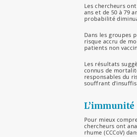
Les chercheurs ont
ans et de 50 à 79 a
probabilité diminua
Dans les groupes pl
risque accru de mor
patients non vaccin
Les résultats suggè
connus de mortalité
responsables du ris
souffrant d’insuffi
L’immunité n
Pour mieux compren
chercheurs ont anal
rhume (CCCoV) dans