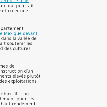
nterdit le maïs
ure qui pourrait
 et créer une
département
le Mexique devant
dans la vallée de
ait soutenir les
d des cultures
èmes de
onstruction d’un
ments élevés plutôt
des exploitations.
objectifs : un
ndement pour les
à haut rendement,