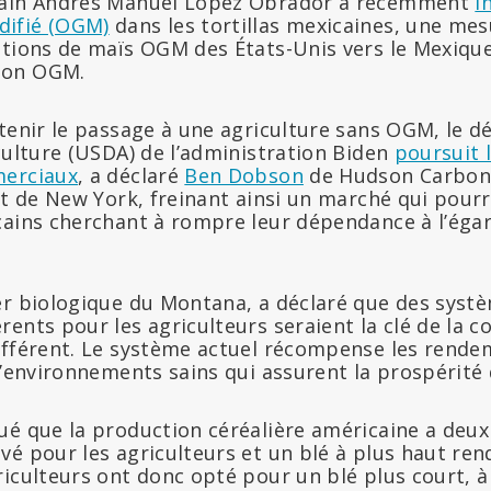
cain Andrés Manuel López Obrador a récemment
i
ifié (OGM)
dans les tortillas mexicaines, une mes
ations de maïs OGM des États-Unis vers le Mexique
non OGM.
utenir le passage à une agriculture sans OGM, le 
culture (USDA) de l’administration Biden
poursuit 
merciaux
, a déclaré
Ben Dobson
de Hudson Carbon 
at de New York, freinant ainsi un marché qui pourr
cains cherchant à rompre leur dépendance à l’égar
ier biologique du Montana, a déclaré que des syst
ents pour les agriculteurs seraient la clé de la c
ifférent. Le système actuel récompense les rende
d’environnements sains qui assurent la prospérité 
é que la production céréalière américaine a deux 
vé pour les agriculteurs et un blé à plus haut re
riculteurs ont donc opté pour un blé plus court, 