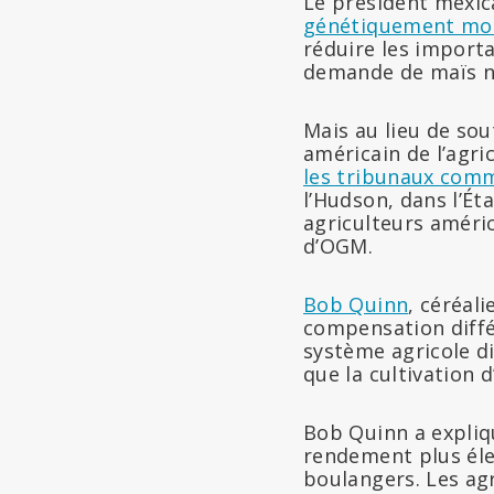
Le président mexi
génétiquement mod
réduire les import
demande de maïs 
Mais au lieu de so
américain de l’agri
les tribunaux com
l’Hudson, dans l’Ét
agriculteurs améri
d’OGM.
Bob Quinn
, céréal
compensation différ
système agricole d
que la cultivation 
Bob Quinn a expliqu
rendement plus éle
boulangers. Les ag