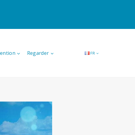
tention
Regarder
FR