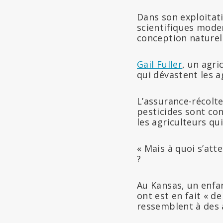
Dans son exploitati
scientifiques moder
conception naturell
Gail Fuller
, un agri
qui dévastent les ag
L’assurance-récolt
pesticides sont co
les agriculteurs qu
« Mais à quoi s’atte
?
Au Kansas, un enfan
ont est en fait « d
ressemblent à des 