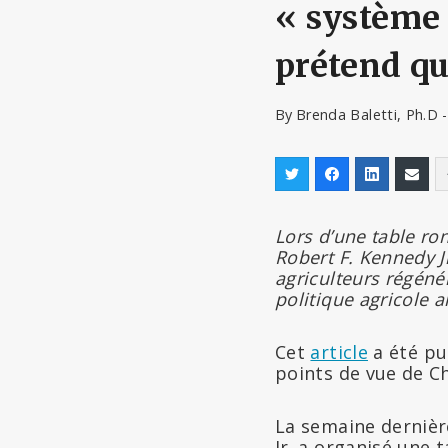
« système 
prétend qu
By
Brenda Baletti, Ph.D 
Lors d’une table ron
Robert F. Kennedy J
agriculteurs régéné
politique agricole 
Cet
article
a été pub
points de vue de Ch
La semaine dernière
Jr. a organisé une 