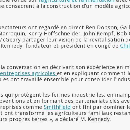
se consacrent à la construction d’un modèle agrico
pectateurs ont regardé en direct Ben Dobson, Gail F
Marroquin, Kerry Hoffschneider, John Kempf, Bob
cGeary partager leur vision de la revitalisation de
 Kennedy, fondateur et président en congé de
Chil
la conversation en décrivant son expérience en ma
entreprises agricoles
et en expliquant comment le
es ont travaillé ensemble pour consolider l’indus
s qui protègent les fermes industrielles, en mani
entions et en formant des partenariats clés avec
ntreprises comme
Smithfield
ont fini par dominer l
t ont transformé les agriculteurs familiaux restan
urs propres terres », a déclaré M. Kennedy.