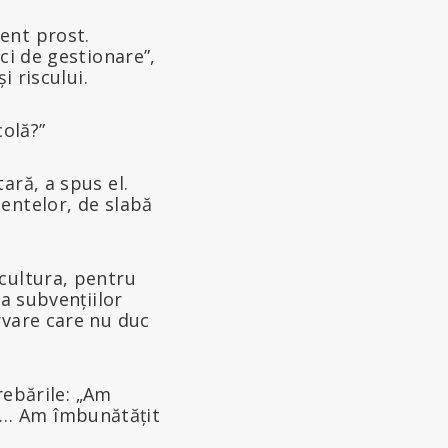
ent prost.
ci de gestionare”,
i riscului.
colă?”
ară, a spus el.
entelor, de slabă
cultura, pentru
ea subvențiilor
rvare care nu duc
rebările: „Am
 … Am îmbunătățit