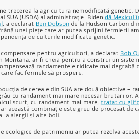
ijine trecerea la agricultura nemodificată genetic
 al SUA (USDA) al administrației Biden
dă Mexicul î
al
, a declarat
Ben Dobson
de la Hudson Carbon din
ână unei piețe care ar putea sprijini fermierii am
pendența de culturile modificate genetic.
e compensare pentru agricultori, a declarat
Bob Q
n Montana, ar fi cheia pentru a construi un sistem 
compensează randamentele ridicate mai degrabă d
 care fac fermele să prospere.
oducția de cereale din SUA are două obiective – 
grâu cu randament mai mare necesar brutarilor. As
spicul scurt, cu randament mai mare,
tratat cu glif
 iar această combinație este greu de procesat de 
la alergii și alte boli.
ale ecologice de patrimoniu ar putea rezolva aceste 