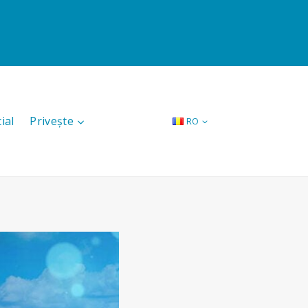
ial
Privește
RO