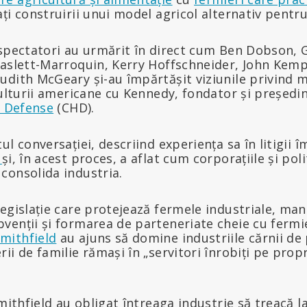
ți construirii unui model agricol alternativ pentr
spectatori au urmărit în direct cum Ben Dobson, Ga
Haslett-Marroquin, Kerry Hoffschneider, John Kem
udith McGeary și-au împărtășit viziunile privind 
culturii americane cu Kennedy, fondator și președi
h Defense
(CHD).
l conversației, descriind experiența sa în litigii 
g
și, în acest proces, a aflat cum corporațiile și poli
consolida industria.
egislație care protejează fermele industriale, ma
enții și formarea de parteneriate cheie cu fermier
mithfield
au ajuns să domine industriile cărnii de 
ii de familie rămași în „servitori înrobiți pe prop
Smithfield au obligat întreaga industrie să treacă l