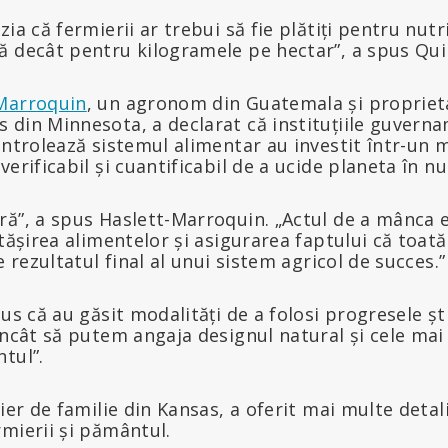
ia că fermierii ar trebui să fie plătiți pentru nutr
ă decât pentru kilogramele pe hectar”, a spus Qui
-Marroquin
, un agronom din Guatemala și propriet
din Minnesota, a declarat că instituțiile guverna
ontrolează sistemul alimentar au investit într-un m
verificabil și cuantificabil de a ucide planeta în n
ră”, a spus Haslett-Marroquin. „Actul de a mânca 
rtășirea alimentelor și asigurarea faptului că toat
e rezultatul final al unui sistem agricol de succes.”
pus că au găsit modalități de a folosi progresele șt
încât să putem angaja designul natural și cele mai
tul”.
ier de familie din Kansas, a oferit mai multe detali
mierii și pământul.