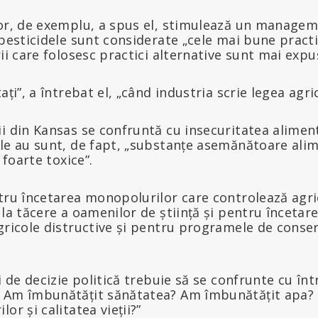
lor, de exemplu, a spus el, stimulează un managem
 pesticidele sunt considerate „cele mai bune practi
ii care folosesc practici alternative sunt mai expuș
ați”, a întrebat el, „când industria scrie legea agri
i din Kansas se confruntă cu insecuritatea aliment
le au sunt, de fapt, „substanțe asemănătoare alim
 foarte toxice”.
ntru încetarea monopolurilor care controlează agri
 la tăcere a oamenilor de știință și pentru încetar
gricole distructive și pentru programele de conse
i de decizie politică trebuie să se confrunte cu înt
? Am îmbunătățit sănătatea? Am îmbunătățit apa?
or și calitatea vieții?”