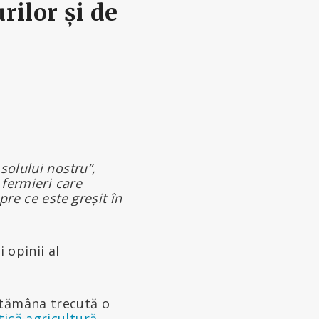
rilor și de
solului nostru”,
 fermieri care
pre ce este greșit în
i opinii al
ptămâna trecută o
tică agricultură