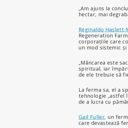
„Am ajuns la concluz
hectar, mai degrab
Reginaldo Haslett
Regeneration Farms 
corporațiile care c
un mod sistemic și 
„Mâncarea este sac
spiritual, iar împă
de ele trebuie să fi
La ferma sa, el a s
tehnologie „astfel 
de a lucra cu pămân
Gail Fuller
, un ferm
care devastează fer