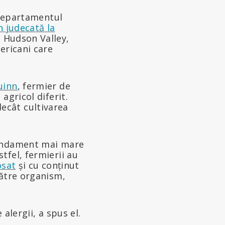
, Departamentul
n judecată la
 Hudson Valley,
ericani care
uinn
, fermier de
agricol diferit.
ecât cultivarea
randament mai mare
tfel, fermierii au
osat
și cu conținut
către organism,
alergii, a spus el.