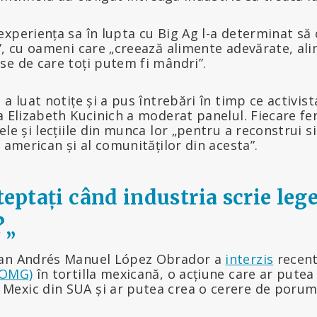
xperiența sa în lupta cu Big Ag l-a determinat să 
”, cu oameni care „creează alimente adevărate, al
se de care toți putem fi mândri”.
 a luat notițe și a pus întrebări în timp ce activi
a Elizabeth Kucinich a moderat panelul. Fiecare fe
le și lecțiile din munca lor „pentru a reconstrui si
u american și al comunităților din acesta”.
teptați când industria scrie leg
?
„
can Andrés Manuel López Obrador a
interzis
recen
(OMG)
în tortilla mexicană, o acțiune care ar pute
Mexic din SUA și ar putea crea o cerere de poru