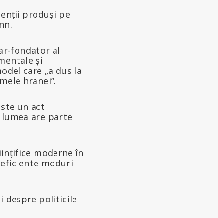
ienții produși pe
nn.
ar-fondator al
mentale și
odel care „a dus la
umele hranei”.
este un act
ă lumea are parte
iințifice moderne în
 eficiente moduri
i despre politicile