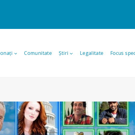
ionați
Comunitate
Știri
Legalitate
Focus spec