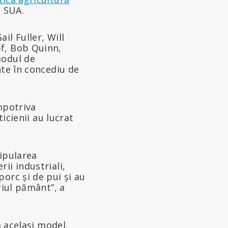
u SUA.
il Fuller, Will
pf, Bob Quinn,
modul de
nte în concediu de
împotriva
ticienii au lucrat
nipularea
ii industriali,
porc și de pui și au
riul pământ”, a
a același model.