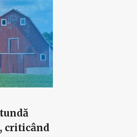
otundă
, criticând