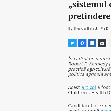
„sistemul 
pretindere
By
Brenda Baletti, Ph.D 
În cadrul unei mese
Robert F. Kennedy Jr
practic
ă
agricultură
politica agricolă a
Acest
articol
a fost
Children’s Health D
Candidatul prezide
masă rotundă
desp