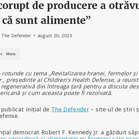
corupt de producere a otrăvu
 că sunt alimente”
- The Defender
august 20, 2023
More
 rotunde cu tema „Revitalizarea hranei, fermelor și 
., președinte al Children’s Health Defense, a reunit
 regenerativă
din întreaga țară pentru a discuta des
mericană și cum aceasta poate fi rezolvat
ă
.
 publicat inițial de
The Defender
– site-ul de știri ș
efense.
nțial democrat Robert F. Kennedy Jr. a găzduit să
re agricultură și alimentație
cu
fermieri care prac