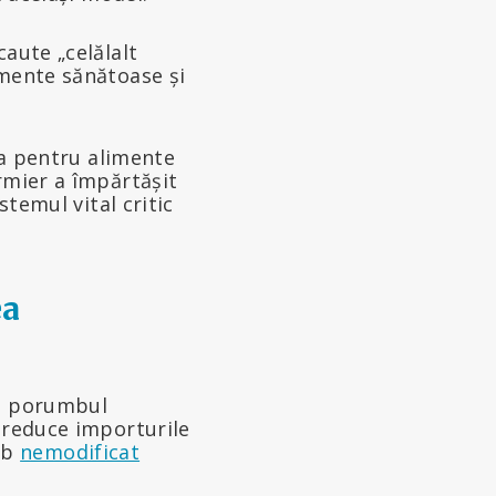
caute „celălalt
imente sănătoase și
sta pentru alimente
rmier a împărtășit
stemul vital critic
ea
t porumbul
a reduce importurile
mb
nemodificat