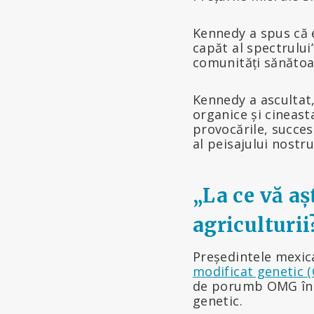
Kennedy a spus că e
capăt al spectrului
comunități sănătoa
Kennedy a ascultat,
organice și cineast
provocările, succese
al peisajului nostr
„La ce vă aș
agriculturii
Președintele mexi
modificat genetic 
de porumb OMG în 
genetic.